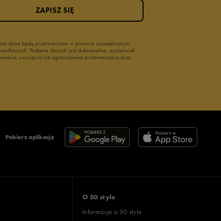
ZAPISZ SIĘ
wyżej dane będą przetwarzane w prawnie uzasadnionym
i handlowych. Podanie danych jest dobrowolne, aczkolwiek
owania, usunięcia lub ograniczenia przetwarzania oraz
Pobierz aplikację
O 50 style
Informacje o 50 style