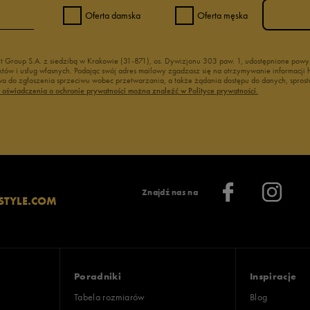
Oferta damska
Oferta męska
nt Group S.A. z siedzibą w Krakowie (31-871), os. Dywizjonu 303 paw. 1, udostępnione po
duktów i usług własnych. Podając swój adres mailowy zgadzasz się na otrzymywanie informacj
 do zgłoszenia sprzeciwu wobec przetwarzania, a także żądania dostępu do danych, sprost
ć oświadczenia o ochronie prywatności można znaleźć w Polityce prywatności.
Znajdź nas na
STYLE.COM
Poradniki
Inspiracje
Tabela rozmiarów
Blog