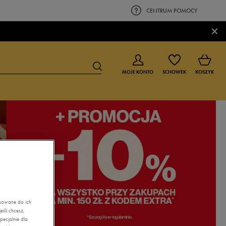
CENTRUM POMOCY
×
MOJE KONTO
SCHOWEK
KOSZYK
BUTY DLA CHŁOPCA
BUTY DLA DZIEWCZYNKI
0-4 lat
0-4 lat
4-8 lat
4-8 lat
9-16 lat
9-16 lat
asowane do ich
śli chcesz,
ecjalnie dla