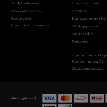
Oto
Zwroty i reklamacje
Karta podarunkowa
Puma
Formy i koszty dostawy
Newsletter
Reebok
Formy płatności
Bezpieczne zakupy (SSL)
Sizeer
Czas realizacji zamówienia
Polityka prywatności
Skechers
Polityka cookies
Timberland
Dostępność
Umbro
Under Armour
Regulamin sklepu 50 styl
Up8
Regulamin aplikacji 50 st
U.S. Polo ASSN.
Więcej regulaminów >
Vans
Metody płatności