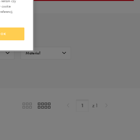
 reklam czy
w cookie
eferencji,
OK
Materiał
Bawełna
FILTRUJ
Wyczyść
z
1