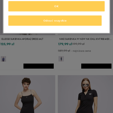
OK
Odrzuć wszystkie
PROMO: DO -30%
ELLESSE SUKIENKA AVORIAZ DRESS MLT
NIKE SUKIENKA W NSW NK CHLL KNT RIB MIDI DRS
125,99 zł
179,99 zł
199,99 zł
189,99 zł
- najniższa cena