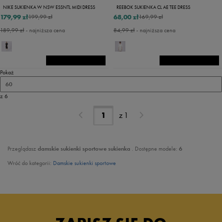
NIKE SUKIENKA W NSW ESSNTL MIDI DRESS
REEBOK SUKIENKA CL AE TEE DRESS
179,99 zł
68,00 zł
199,99 zł
169,99 zł
189,99 zł
- najniższa cena
84,99 zł
- najniższa cena
Pokaż
60
z 6
z
1
Przeglądasz
damskie
sukienki sportowe sukienka
. Dostępne modele:
6
Wróć do kategorii:
Damskie sukienki sportowe