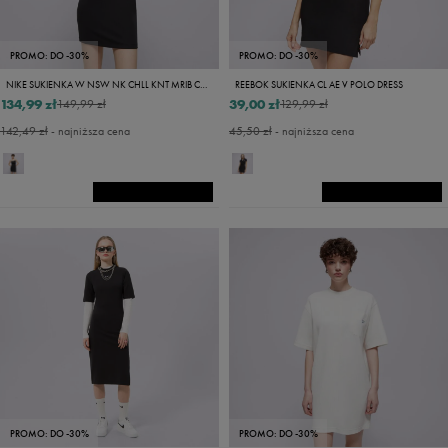
PROMO: DO -30%
PROMO: DO -30%
NIKE SUKIENKA W NSW NK CHLL KNT MRIB CMI DRS
REEBOK SUKIENKA CL AE V POLO DRESS
134,99 zł
39,00 zł
149,99 zł
129,99 zł
142,49 zł
- najniższa cena
45,50 zł
- najniższa cena
PROMO: DO -30%
PROMO: DO -30%