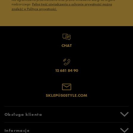
nadzorczego.
Pełną treść oświadczenia o ochronie prywatności można
znaleźć w Polityce prywatności.
CHAT
12 681 84 90
SKLEP@50STYLE.COM
Obsługa klienta
Centrum Pomocy
Informacje