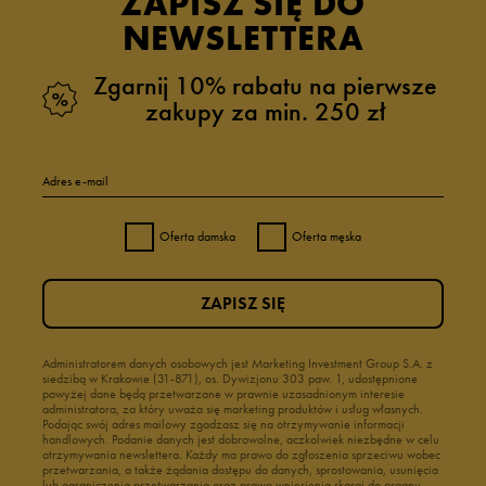
ZAPISZ SIĘ DO
NEWSLETTERA
Zgarnij 10% rabatu na pierwsze
zakupy za min. 250 zł
Adres e-mail
Oferta damska
Oferta męska
ZAPISZ SIĘ
Administratorem danych osobowych jest Marketing Investment Group S.A. z
siedzibą w Krakowie (31-871), os. Dywizjonu 303 paw. 1, udostępnione
powyżej dane będą przetwarzane w prawnie uzasadnionym interesie
administratora, za który uważa się marketing produktów i usług własnych.
Podając swój adres mailowy zgadzasz się na otrzymywanie informacji
handlowych. Podanie danych jest dobrowolne, aczkolwiek niezbędne w celu
otrzymywania newslettera. Każdy ma prawo do zgłoszenia sprzeciwu wobec
przetwarzania, a także żądania dostępu do danych, sprostowania, usunięcia
lub ograniczenia przetwarzania oraz prawo wniesienia skargi do organu