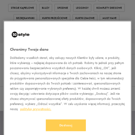
STROJE KĄPIELOWE
BLUZY
SPODNIE
LEGGINSY
KOMPLETY DRESOWE
BEZRĘKAWNIKI
KURTKI PRZEJŚCIOWE
KURTKI ZIMOWE
MUST HAVE
SUKIENKI SPORTOWE SUKIENKA
Wyników
6
Chronimy Twoje dane
Dokładamy wszelkich starań, aby zakupy naszych Klientów były udane, a produkty,
Sortuj:
FILTRUJ
(1)
REKOMENDOWANE
które wybierają – najlepiej dopasowane do ich potrzeb. Robimy to jednak przy pełnym
Pokaż
poszanowaniu bezpieczeństwa wszystkich danych osobowych. Kliknij „OK”, jeśli
chcesz, abyśmy wykorzystywali informacje o Twoich zachowaniach na naszej stronie
60
do przygotowania personalizowanych specjalnie dla Ciebie treści, w tym rekomendacji
z 6
produktów dopasowanych do Twoich potrzeb i zainteresowań, spersonalizowanych
reklam czy zapamiętywanie wybranych preferencji. W każdej chwili możesz zmienić
swoją decyzję i ustawienia dotyczące plików cookie wybierając „Dostosuj”. Jeśli nie
Wybrane filtry:
SUKIENKA
Wyczyść filtry
chcesz otrzymywać spersonalizowanej oferty produktów, dopasowanych do Twoich
preferencji, wybierz „Odrzuć wszystkie”. W celu uzyskania więcej informacji, przeczytaj
naszą
politykę prywatności.
Dostosuj