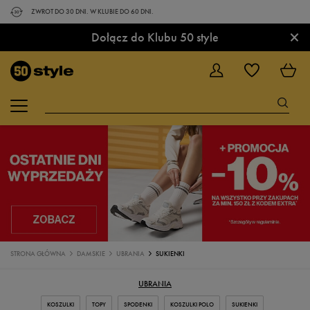
ZWROT DO 30 DNI. W KLUBIE DO 60 DNI.
×
Dołącz do Klubu 50 style
STRONA GŁÓWNA
DAMSKIE
UBRANIA
SUKIENKI
UBRANIA
KOSZULKI
TOPY
SPODENKI
KOSZULKI POLO
SUKIENKI