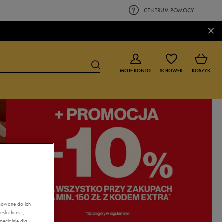
CENTRUM POMOCY
×
MOJE KONTO
SCHOWEK
KOSZYK
BUTY DLA CHŁOPCA
BUTY DLA DZIEWCZYNKI
0-4 lat
0-4 lat
4-8 lat
4-8 lat
9-16 lat
9-16 lat
asowane do ich
śli chcesz,
ecjalnie dla