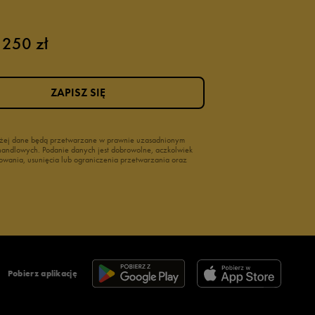
 250 zł
ZAPISZ SIĘ
wyżej dane będą przetwarzane w prawnie uzasadnionym
i handlowych. Podanie danych jest dobrowolne, aczkolwiek
owania, usunięcia lub ograniczenia przetwarzania oraz
Pobierz aplikację