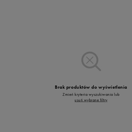
Vans
Timberland
et8
Umbro
et6siz
Under Armour
et4
Up8
Xxxs
U.S. Polo ASSN.
Xxs
Vans
Xs
S
M
Brak produktów do wyświetlenia
Zmień kryteria wyszukiwania lub
l
usuń wybrane filtry
xl
xxl