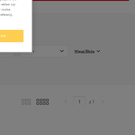
 reklam czy
w cookie
eferencji,
OK
Kolor
Więcej filtrów
Beżowy
FILTRUJ
Czarny
Wyczyść
Fioletowy
Granatowy
z
1
Różowy
Szary
Zielony