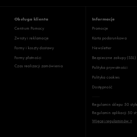
Akcesoria narciarskie
Levi's
Szaliki i rękawiczki
Lacoste
Obsługa klienta
Informacje
Czapki zimowe
New Balance
Centrum Pomocy
Promocje
New Era
Zwroty i reklamacje
Nike
Karta podarunkowa
Oto
Formy i koszty dostawy
Newsletter
Puma
Formy płatności
Bezpieczne zakupy (SSL)
Reebok
Czas realizacji zamówienia
Polityka prywatności
Sizeer
Polityka cookies
Skechers
Dostępność
Timberland
Umbro
Regulamin sklepu 50 styl
Under Armour
Regulamin aplikacji 50 st
Up8
Więcej regulaminów >
U.S. Polo ASSN.
Vans