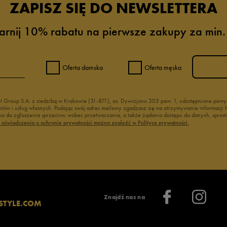
ZAPISZ SIĘ DO NEWSLETTERA
arnij 10% rabatu na pierwsze zakupy za min.
Oferta damska
Oferta męska
nt Group S.A. z siedzibą w Krakowie (31-871), os. Dywizjonu 303 paw. 1, udostępnione po
duktów i usług własnych. Podając swój adres mailowy zgadzasz się na otrzymywanie informacj
 do zgłoszenia sprzeciwu wobec przetwarzania, a także żądania dostępu do danych, sprost
ć oświadczenia o ochronie prywatności można znaleźć w Polityce prywatności.
Znajdź nas na
STYLE.COM