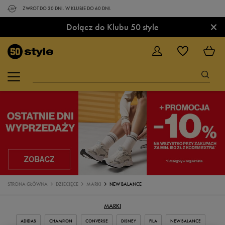
ZWROT DO 30 DNI. W KLUBIE DO 60 DNI.
×
Dołącz do Klubu 50 style
STRONA GŁÓWNA
DZIECIĘCE
MARKI
NEW BALANCE
MARKI
ADIDAS
CHAMPION
CONVERSE
DISNEY
FILA
NEW BALANCE