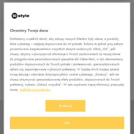
NIKE
PUMA
REEBOK
SKECHERS
UMBRO
VANS
CAŁOROCZNE BUTY NEW BALANCE DZIECIĘCE
Chronimy Twoje dane
Wyniki
3
Dokładamy wszelkich starań, aby zakupy naszych Klientów były udane, a produkty,
które wybierają – najlepiej dopasowane do ich potrzeb. Robimy to jednak przy pełnym
Sortuj:
poszanowaniu bezpieczeństwa wszystkich danych osobowych. Kliknij „OK”, jeśli
FILTRUJ
(1)
REKOMENDOWANE
chcesz, abyśmy wykorzystywali informacje o Twoich zachowaniach na naszej stronie
Pokaż
do przygotowania personalizowanych specjalnie dla Ciebie treści, w tym rekomendacji
60
produktów dopasowanych do Twoich potrzeb i zainteresowań, spersonalizowanych
reklam czy zapamiętywanie wybranych preferencji. W każdej chwili możesz zmienić
z 3
swoją decyzję i ustawienia dotyczące plików cookie wybierając „Dostosuj”. Jeśli nie
chcesz otrzymywać spersonalizowanej oferty produktów, dopasowanych do Twoich
preferencji, wybierz „Odrzuć wszystkie”. W celu uzyskania więcej informacji, przeczytaj
Wybrane filtry:
CAŁOROCZNE
Wyczyść filtry
naszą
politykę prywatności.
Dostosuj
OK