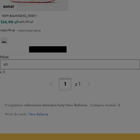
OUTLET
NEW BALANCE KC_500V1
134,99 zł
149,99 zł
140,79 zł
- najniższa cena
Pokaż
60
z 3
z
1
Przeglądasz
całoroczne dziecięce
buty New Balance
. Dostępne modele:
3
Wróć do marki:
New Balance