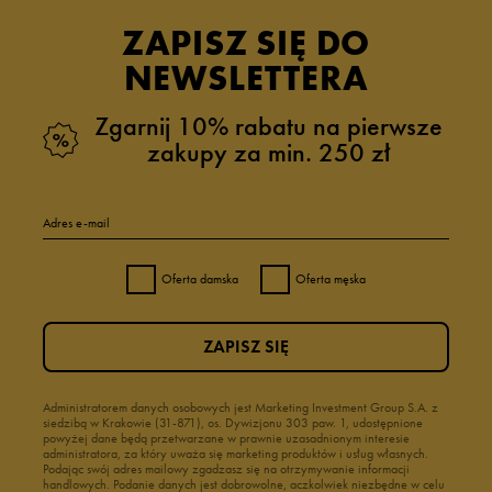
ZAPISZ SIĘ DO
NEWSLETTERA
Zgarnij 10% rabatu na pierwsze
zakupy za min. 250 zł
Adres e-mail
Oferta damska
Oferta męska
ZAPISZ SIĘ
Administratorem danych osobowych jest Marketing Investment Group S.A. z
siedzibą w Krakowie (31-871), os. Dywizjonu 303 paw. 1, udostępnione
powyżej dane będą przetwarzane w prawnie uzasadnionym interesie
administratora, za który uważa się marketing produktów i usług własnych.
Podając swój adres mailowy zgadzasz się na otrzymywanie informacji
handlowych. Podanie danych jest dobrowolne, aczkolwiek niezbędne w celu