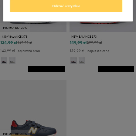
Odrzuć wszystkie
PROMO: DO -30%
NEW BALANCE 373
NEW BALANCE 373
134,99 zł
149,99 zł
149,99 zł
299,99 zł
143,99 zł
- najniższa cena
159,99 zł
- najniższa cena
PROMO: DO -30%