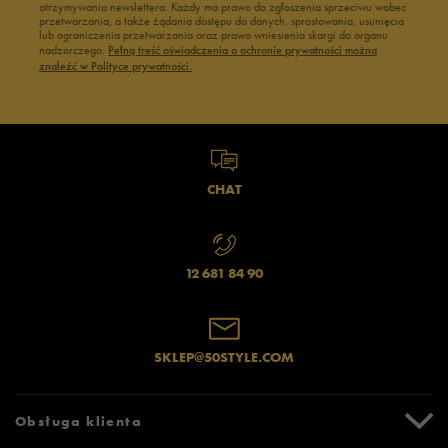
otrzymywania newslettera. Każdy ma prawo do zgłoszenia sprzeciwu wobec
przetwarzania, a także żądania dostępu do danych, sprostowania, usunięcia
lub ograniczenia przetwarzania oraz prawo wniesienia skargi do organu
nadzorczego.
Pełną treść oświadczenia o ochronie prywatności można
znaleźć w Polityce prywatności.
CHAT
12 681 84 90
SKLEP@50STYLE.COM
Obsługa klienta