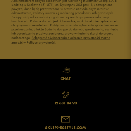
Administratorem danych osobowych jest Marketing Investment Group S.A. z
siedzibą w Krakowie (31-871), os. Dywizjonu 303 paw. 1, udostępnione
powyżej dane będą przetwarzane w prawnie uzasadnionym interesie
administratora, za który uważa się marketing produktów i usług własnych.
Podając swój adres mailowy zgadzasz się na otrzymywanie informacji
handlowych. Podanie danych jest dobrowolne, aczkolwiek niezbędne w celu
otrzymywania newslettera. Każdy ma prawo do zgłoszenia sprzeciwu wobec
przetwarzania, a także żądania dostępu do danych, sprostowania, usunięcia
lub ograniczenia przetwarzania oraz prawo wniesienia skargi do organu
nadzorczego.
Pełną treść oświadczenia o ochronie prywatności można
znaleźć w Polityce prywatności.
CHAT
12 681 84 90
SKLEP@50STYLE.COM