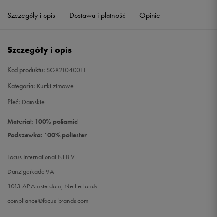
Szczegóły i opis
Dostawa i płatność
Opinie
Szczegóły i opis
Kod produktu:
SGX21040011
Kategoria:
Kurtki zimowe
Płeć:
Damskie
Materiał: 100% poliamid
Podszewka: 100% poliester
Focus International Nl B.V.
Danzigerkade 9A
1013 AP Amsterdam, Netherlands
compliance@focus-brands.com