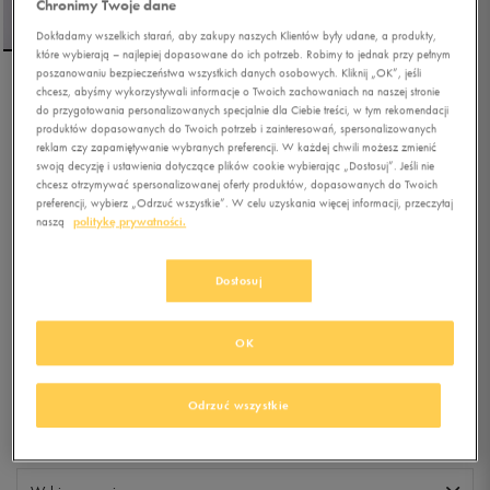
Chronimy Twoje dane
Dokładamy wszelkich starań, aby zakupy naszych Klientów były udane, a produkty,
które wybierają – najlepiej dopasowane do ich potrzeb. Robimy to jednak przy pełnym
poszanowaniu bezpieczeństwa wszystkich danych osobowych. Kliknij „OK”, jeśli
chcesz, abyśmy wykorzystywali informacje o Twoich zachowaniach na naszej stronie
ELLESSE KURTKA
do przygotowania personalizowanych specjalnie dla Ciebie treści, w tym rekomendacji
PUCHOWA GAFFER
produktów dopasowanych do Twoich potrzeb i zainteresowań, spersonalizowanych
PADDED JACKET BLK
reklam czy zapamiętywanie wybranych preferencji. W każdej chwili możesz zmienić
swoją decyzję i ustawienia dotyczące plików cookie wybierając „Dostosuj”. Jeśli nie
chcesz otrzymywać spersonalizowanej oferty produktów, dopasowanych do Twoich
0.0
(
0
)
preferencji, wybierz „Odrzuć wszystkie”. W celu uzyskania więcej informacji, przeczytaj
249,99
zł
z Vat
naszą
politykę prywatności.
+ 1250 PKT W
KLUBIE 50 STYLE
Dostosuj
Kolor:
czarny
OK
Odrzuć wszystkie