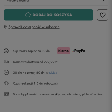
Wybierz rozmiar
Rozmiary EU
Rozmiary US
DODAJ DO KOSZYKA
36
Sprawdź dostępność w salonach
38
40
Kup teraz i zapłać za 30 dni
|
Darmowa dostawa od 299,99 zł
42
30 dni na zwrot, 60 dni w
Klubie
Czas realizacji 1-5 dni roboczych
Sposoby płatności:
przelew zwykły, za pobraniem, płatność online