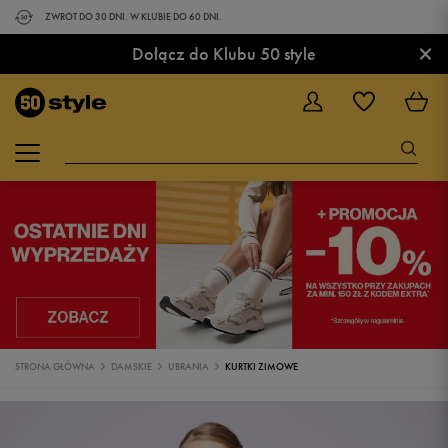
ZWROT DO 30 DNI. W KLUBIE DO 60 DNI.
×
Dołącz do Klubu 50 style
STRONA GŁÓWNA
DAMSKIE
UBRANIA
KURTKI ZIMOWE