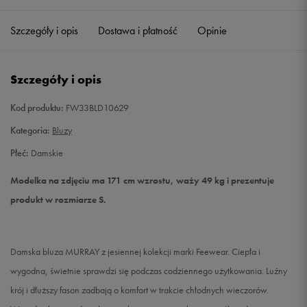
Szczegóły i opis
Dostawa i płatność
Opinie
XS
Powiadom o dostępności
S
Powiadom o dostępności
Szczegóły i opis
M
Powiadom o dostępności
Kod produktu:
FW33BLD10629
Kategoria:
Bluzy
L
Powiadom o dostępności
Płeć:
Damskie
XL
Powiadom o dostępności
Modelka na zdjęciu ma 171 cm wzrostu, waży 49 kg i prezentuje
produkt w rozmiarze S.
Damska bluza MURRAY z jesiennej kolekcji marki Feewear. Ciepła i
wygodna, świetnie sprawdzi się podczas codziennego użytkowania. Luźny
krój i dłuższy fason zadbają o komfort w trakcie chłodnych wieczorów.