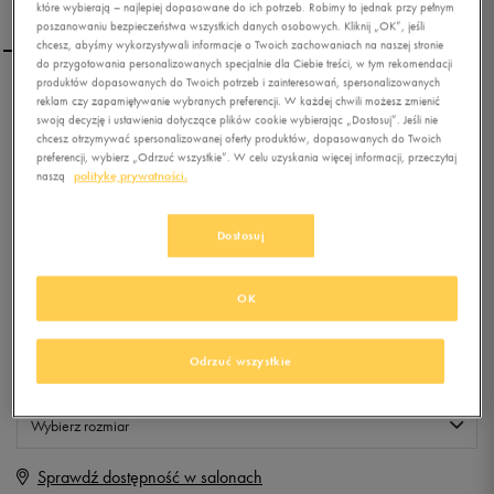
które wybierają – najlepiej dopasowane do ich potrzeb. Robimy to jednak przy pełnym
poszanowaniu bezpieczeństwa wszystkich danych osobowych. Kliknij „OK”, jeśli
chcesz, abyśmy wykorzystywali informacje o Twoich zachowaniach na naszej stronie
do przygotowania personalizowanych specjalnie dla Ciebie treści, w tym rekomendacji
produktów dopasowanych do Twoich potrzeb i zainteresowań, spersonalizowanych
FEEWEAR BLUZA MURRAY
reklam czy zapamiętywanie wybranych preferencji. W każdej chwili możesz zmienić
swoją decyzję i ustawienia dotyczące plików cookie wybierając „Dostosuj”. Jeśli nie
chcesz otrzymywać spersonalizowanej oferty produktów, dopasowanych do Twoich
preferencji, wybierz „Odrzuć wszystkie”. W celu uzyskania więcej informacji, przeczytaj
0.0
(
0
)
naszą
politykę prywatności.
0
zł
z Vat
Dostosuj
+ 0 PKT W
KLUBIE 50 STYLE
OK
Produkt niedostępny
Odrzuć wszystkie
Jeśli artykuł będzie ponownie dostępny, otrzymasz od nas powiadomienie.
Wybierz rozmiar
Sprawdź dostępność w salonach
BR
Powiadom o dostępności