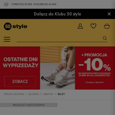
ZWROT DO 30 DNI. W KLUBIE DO 60 DNI.
×
Dołącz do Klubu 50 style
STRONA GŁÓWNA
DAMSKIE
UBRANIA
BLUZY
PRODUKT NIEDOSTĘPNY