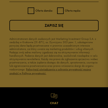
Oferta damska
Oferta męska
ZAPISZ SIĘ
Administratorem danych osobowych jest Marketing Investment Group S.A. z
siedzibą w Krakowie (31-871), os. Dywizjonu 303 paw. 1, udostępnione
powyżej dane będą przetwarzane w prawnie uzasadnionym interesie
administratora, za który uważa się marketing produktów i usług własnych.
Podając swój adres mailowy zgadzasz się na otrzymywanie informacji
handlowych. Podanie danych jest dobrowolne, aczkolwiek niezbędne w celu
otrzymywania newslettera. Każdy ma prawo do zgłoszenia sprzeciwu wobec
przetwarzania, a także żądania dostępu do danych, sprostowania, usunięcia
lub ograniczenia przetwarzania oraz prawo wniesienia skargi do organu
nadzorczego.
Pełną treść oświadczenia o ochronie prywatności można
znaleźć w Polityce prywatności.
CHAT