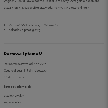
Wygodny kaptur i dwie boczne kieszenie to cechy szczególnie doceniane
przez klientki. Duża grafika przywodzi na myśl świąteczne klimaty.
Materiał: 65% poliester, 35% bawełna
Zakładanie przez głowę
Dostawa i płatność
Darmowa dostawa od 299,99 zł
Czas realizacji 1-5 dni roboczych
30 dni na zwrot
Sposoby płatności:
przelew zwykły
za pobraniem