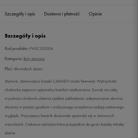
31
19,3 cm
Powiadom o dostępności
Szczegóły i opis
Dostawa i płatność
Opinie
32
20 cm
Powiadom o dostępności
Szczegóły i opis
33
20,7 cm
Powiadom o dostępności
Kod produktu:
FWJC312004
34
21,3 cm
Powiadom o dostępności
Kategoria:
Buty zimowe
Płeć:
dla małych dzieci
35
22 cm
Powiadom o dostępności
Stylowe, dziewczęce kozaki CARMEN marki Feewear. Wytrzymała
cholewka zapewni optymalny komfort użytkowania. Suwak na całej
wysokości cholewki ułatwia szybkie zakładanie i zdejmowanie obuwia.
Akcenty w postaci guzików i widocznego ocieplenia nadają ciekawego
wyglądu. Przyczepny bieżnik doskonale sprawdzi się w zimowych
warunkach. Ciekawa stylistyka która przypadnie do gustu każdej młodej
damie.