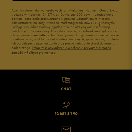
Administratorem danych osobowych jest Marketing Investment Group S.A. z
siedzibą w Krakowie (31-871), os. Dywizjonu 303 paw. 1, udostępnione
powyżej dane będą przetwarzane w prawnie uzasadnionym interesie
administratora, za który uważa się marketing produktów i usług własnych.
Podając swój adres mailowy zgadzasz się na otrzymywanie informacji
handlowych. Podanie danych jest dobrowolne, aczkolwiek niezbędne w celu
otrzymywania newslettera. Każdy ma prawo do zgłoszenia sprzeciwu wobec
przetwarzania, a także żądania dostępu do danych, sprostowania, usunięcia
lub ograniczenia przetwarzania oraz prawo wniesienia skargi do organu
nadzorczego.
Pełną treść oświadczenia o ochronie prywatności można
znaleźć w Polityce prywatności.
CHAT
12 681 84 90