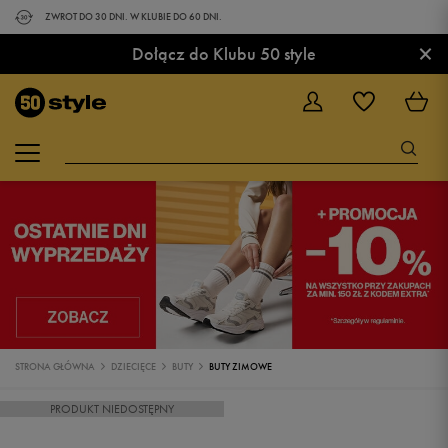
ZWROT DO 30 DNI. W KLUBIE DO 60 DNI.
×
Dołącz do Klubu 50 style
STRONA GŁÓWNA
DZIECIĘCE
BUTY
BUTY ZIMOWE
PRODUKT NIEDOSTĘPNY