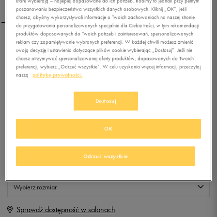
które wybierają – najlepiej dopasowane do ich potrzeb. Robimy to jednak przy pełnym
poszanowaniu bezpieczeństwa wszystkich danych osobowych. Kliknij „OK”, jeśli
chcesz, abyśmy wykorzystywali informacje o Twoich zachowaniach na naszej stronie
do przygotowania personalizowanych specjalnie dla Ciebie treści, w tym rekomendacji
produktów dopasowanych do Twoich potrzeb i zainteresowań, spersonalizowanych
reklam czy zapamiętywanie wybranych preferencji. W każdej chwili możesz zmienić
FEEWEAR CLASSIC
swoją decyzję i ustawienia dotyczące plików cookie wybierając „Dostosuj”. Jeśli nie
chcesz otrzymywać spersonalizowanej oferty produktów, dopasowanych do Twoich
preferencji, wybierz „Odrzuć wszystkie”. W celu uzyskania więcej informacji, przeczytaj
naszą
politykę prywatności.
0.0
(
0
)
9,99
zł
z Vat
Dostosuj
+ 50 PKT W
KLUBIE 50 STYLE
OK
Produkt niedostępny
Odrzuć wszystkie
Jeśli artykuł będzie ponownie dostępny, otrzymasz od nas powiadomienie.
Wybierz rozmiar
Sprawdź dostępność w salonach
Rozmiary EU
Rozmiary US