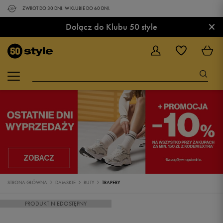
ZWROT DO 30 DNI. W KLUBIE DO 60 DNI.
×
Dołącz do Klubu 50 style
STRONA GŁÓWNA
DAMSKIE
BUTY
TRAPERY
PRODUKT NIEDOSTĘPNY