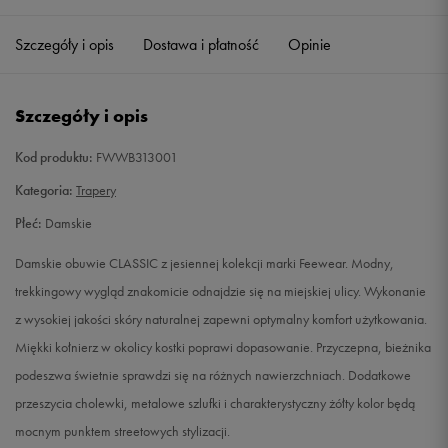
36
23 cm
Powiadom o dostępności
Szczegóły i opis
Dostawa i płatność
Opinie
37
23,5 cm
Powiadom o dostępności
Szczegóły i opis
38
24 cm
Powiadom o dostępności
Kod produktu:
FWWB313001
39
25 cm
Powiadom o dostępności
Kategoria:
Trapery
Płeć:
Damskie
40
25,5 cm
Powiadom o dostępności
Damskie obuwie CLASSIC z jesiennej kolekcji marki Feewear. Modny,
41
26 cm
Powiadom o dostępności
trekkingowy wygląd znakomicie odnajdzie się na miejskiej ulicy. Wykonanie
z wysokiej jakości skóry naturalnej zapewni optymalny komfort użytkowania.
Miękki kołnierz w okolicy kostki poprawi dopasowanie. Przyczepna, bieżnika
podeszwa świetnie sprawdzi się na różnych nawierzchniach. Dodatkowe
przeszycia cholewki, metalowe szlufki i charakterystyczny żółty kolor będą
mocnym punktem streetowych stylizacji.