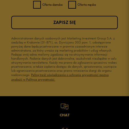
Oferta damska
Oferta męska
ZAPISZ SIĘ
Administratorem danych osobowych jest Marketing Investment Group S.A. z
siedzibą w Krakowie (31-871), os. Dywizjonu 303 paw. 1, udostępnione
powyżej dane będą przetwarzane w prawnie uzasadnionym interesie
administratora, za który uważa się marketing produktów i usług własnych.
Podając swój adres mailowy zgadzasz się na otrzymywanie informacji
handlowych. Podanie danych jest dobrowolne, aczkolwiek niezbędne w celu
otrzymywania newslettera. Każdy ma prawo do zgłoszenia sprzeciwu wobec
przetwarzania, a także żądania dostępu do danych, sprostowania, usunięcia
lub ograniczenia przetwarzania oraz prawo wniesienia skargi do organu
nadzorczego.
Pełną treść oświadczenia o ochronie prywatności można
znaleźć w Polityce prywatności.
CHAT