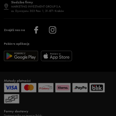
Siedziba firmy
Jak wybrać buty na zimę?
Stylizacje damskie
Sklepy stacjonarne
MARKETING INVESTMENT GROUP S.A.
os. Dywizjonu 303 Paw. 1, 31-871 Kraków
Więcej >
Klub 50 style
Regulamin sklepu 50 style
Praca
Regulamin aplikacji 50 style
Informacje o firmie
Więcej regulaminów >
Znajdź nas na
Pobierz aplikację
Metody płatności
Formy dostawy
Dostawa tylko na terenie Polski