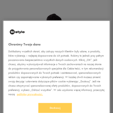
Chronimy Twoje dane
Dokładamy wszelkich starań, aby zakupy naszych Klientów były udane, a produkty,
które wybierają – najlepiej dopasowane do ich potrzeb. Robimy to jednak przy pełnym
poszanowaniu bezpieczeństwa wszystkich danych osobowych. Kliknij „OK”, jeśli
chcesz, abyśmy wykorzystywali informacje o Twoich zachowaniach na naszej stronie
do przygotowania personalizowanych specjalnie dla Ciebie treści, w tym rekomendacji
produktów dopasowanych do Twoich potrzeb i zainteresowań, spersonalizowanych
reklam czy zapamiętywanie wybranych preferencji. W każdej chwili możesz zmienić
swoją decyzję i ustawienia dotyczące plików cookie wybierając „Dostosuj”. Jeśli nie
chcesz otrzymywać spersonalizowanej oferty produktów, dopasowanych do Twoich
preferencji, wybierz „Odrzuć wszystkie”. W celu uzyskania więcej informacji, przeczytaj
naszą
politykę prywatności.
1/2
Dostosuj