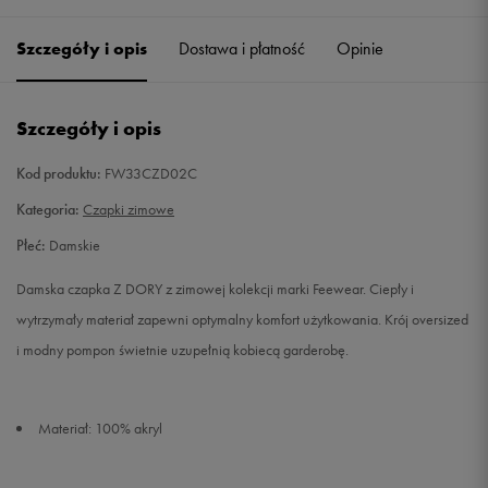
Szczegóły i opis
Dostawa i płatność
Opinie
Szczegóły i opis
Kod produktu:
FW33CZD02C
Kategoria:
Czapki zimowe
Płeć:
Damskie
Damska czapka Z DORY z zimowej kolekcji marki Feewear. Ciepły i
wytrzymały materiał zapewni optymalny komfort użytkowania. Krój oversized
i modny pompon świetnie uzupełnią kobiecą garderobę.
Materiał: 100% akryl