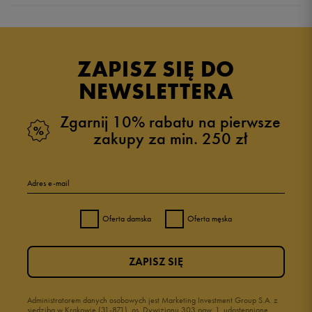
Produkt nie posiada recenzji
ZAPISZ SIĘ DO
NEWSLETTERA
Zgarnij 10% rabatu na pierwsze
zakupy za min. 250 zł
Adres e-mail
Oferta damska
Oferta męska
ZAPISZ SIĘ
Administratorem danych osobowych jest Marketing Investment Group S.A. z
siedzibą w Krakowie (31-871), os. Dywizjonu 303 paw. 1, udostępnione