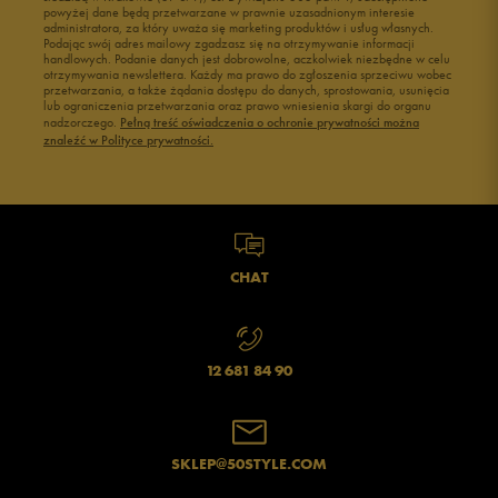
powyżej dane będą przetwarzane w prawnie uzasadnionym interesie
administratora, za który uważa się marketing produktów i usług własnych.
Podając swój adres mailowy zgadzasz się na otrzymywanie informacji
handlowych. Podanie danych jest dobrowolne, aczkolwiek niezbędne w celu
otrzymywania newslettera. Każdy ma prawo do zgłoszenia sprzeciwu wobec
przetwarzania, a także żądania dostępu do danych, sprostowania, usunięcia
lub ograniczenia przetwarzania oraz prawo wniesienia skargi do organu
nadzorczego.
Pełną treść oświadczenia o ochronie prywatności można
znaleźć w Polityce prywatności.
CHAT
12 681 84 90
SKLEP@50STYLE.COM