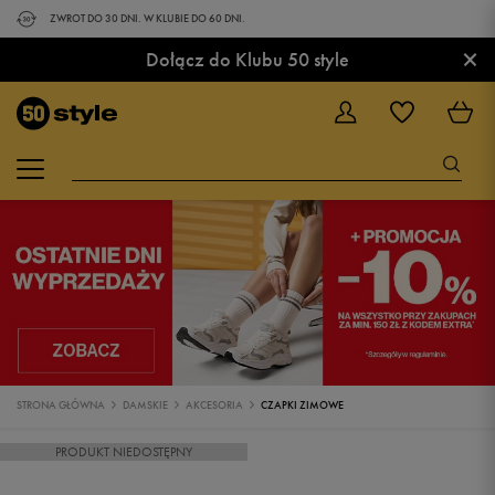
ZWROT DO 30 DNI. W KLUBIE DO 60 DNI.
×
Dołącz do Klubu 50 style
STRONA GŁÓWNA
DAMSKIE
AKCESORIA
CZAPKI ZIMOWE
PRODUKT NIEDOSTĘPNY