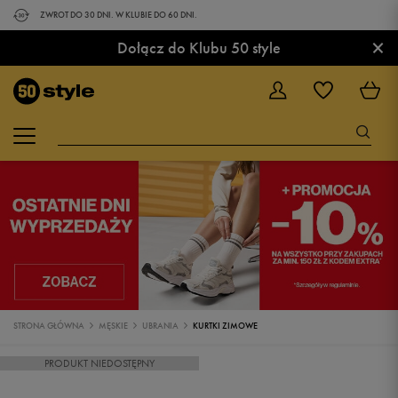
ZWROT DO 30 DNI. W KLUBIE DO 60 DNI.
×
Dołącz do Klubu 50 style
STRONA GŁÓWNA
MĘSKIE
UBRANIA
KURTKI ZIMOWE
PRODUKT NIEDOSTĘPNY