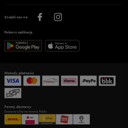
Praca
Regulamin aplikacji 50 style
Informacje o firmie
Więcej regulaminów >
Znajdź nas na
Pobierz aplikację
Metody płatności
Formy dostawy
Dostawa tylko na terenie Polski