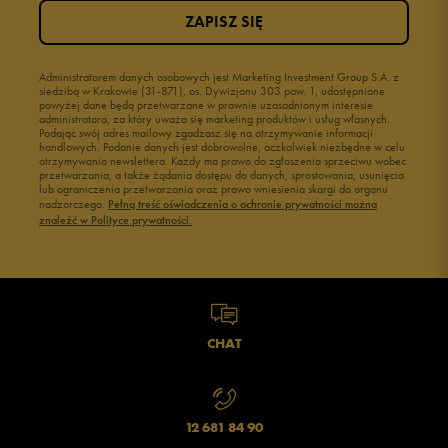
ZAPISZ SIĘ
Administratorem danych osobowych jest Marketing Investment Group S.A. z
siedzibą w Krakowie (31-871), os. Dywizjonu 303 paw. 1, udostępnione
powyżej dane będą przetwarzane w prawnie uzasadnionym interesie
administratora, za który uważa się marketing produktów i usług własnych.
Podając swój adres mailowy zgadzasz się na otrzymywanie informacji
handlowych. Podanie danych jest dobrowolne, aczkolwiek niezbędne w celu
otrzymywania newslettera. Każdy ma prawo do zgłoszenia sprzeciwu wobec
przetwarzania, a także żądania dostępu do danych, sprostowania, usunięcia
lub ograniczenia przetwarzania oraz prawo wniesienia skargi do organu
nadzorczego.
Pełną treść oświadczenia o ochronie prywatności można
znaleźć w Polityce prywatności.
CHAT
12 681 84 90