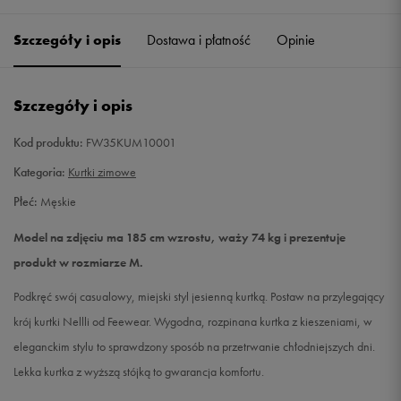
Szczegóły i opis
Dostawa i płatność
Opinie
L
Powiadom o dostępności
XL
Powiadom o dostępności
Szczegóły i opis
XXL
Powiadom o dostępności
Kod produktu:
FW35KUM10001
Kategoria:
Kurtki zimowe
Płeć:
Męskie
Model na zdjęciu ma 185 cm wzrostu, waży 74 kg i prezentuje
produkt w rozmiarze M.
Podkręć swój casualowy, miejski styl jesienną kurtką. Postaw na przylegający
krój kurtki Nellli od Feewear. Wygodna, rozpinana kurtka z kieszeniami, w
eleganckim stylu to sprawdzony sposób na przetrwanie chłodniejszych dni.
Lekka kurtka z wyższą stójką to gwarancja komfortu.