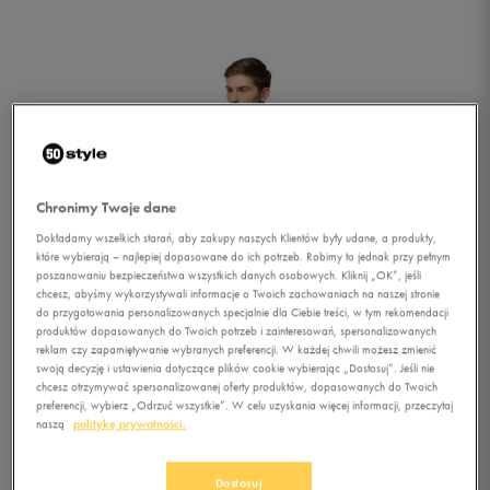
Chronimy Twoje dane
Dokładamy wszelkich starań, aby zakupy naszych Klientów były udane, a produkty,
które wybierają – najlepiej dopasowane do ich potrzeb. Robimy to jednak przy pełnym
poszanowaniu bezpieczeństwa wszystkich danych osobowych. Kliknij „OK”, jeśli
chcesz, abyśmy wykorzystywali informacje o Twoich zachowaniach na naszej stronie
do przygotowania personalizowanych specjalnie dla Ciebie treści, w tym rekomendacji
produktów dopasowanych do Twoich potrzeb i zainteresowań, spersonalizowanych
reklam czy zapamiętywanie wybranych preferencji. W każdej chwili możesz zmienić
swoją decyzję i ustawienia dotyczące plików cookie wybierając „Dostosuj”. Jeśli nie
chcesz otrzymywać spersonalizowanej oferty produktów, dopasowanych do Twoich
preferencji, wybierz „Odrzuć wszystkie”. W celu uzyskania więcej informacji, przeczytaj
1/4
naszą
politykę prywatności.
Dostosuj