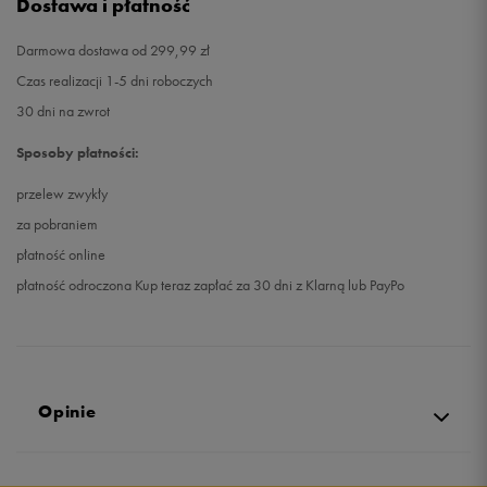
Dostawa i płatność
Darmowa dostawa od 299,99 zł
Czas realizacji 1-5 dni roboczych
30 dni na zwrot
Sposoby płatności:
przelew zwykły
za pobraniem
płatność online
płatność odroczona Kup teraz zapłać za 30 dni z Klarną lub PayPo
Opinie
Produkt nie posiada recenzji