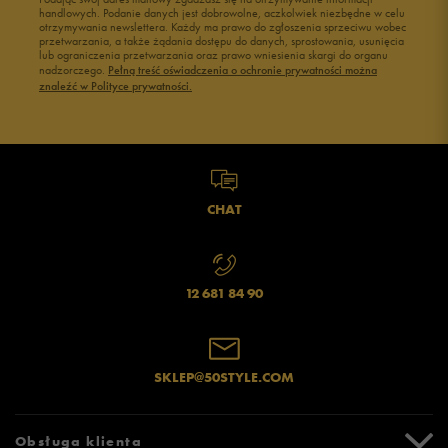
handlowych. Podanie danych jest dobrowolne, aczkolwiek niezbędne w celu
otrzymywania newslettera. Każdy ma prawo do zgłoszenia sprzeciwu wobec
przetwarzania, a także żądania dostępu do danych, sprostowania, usunięcia
lub ograniczenia przetwarzania oraz prawo wniesienia skargi do organu
nadzorczego.
Pełną treść oświadczenia o ochronie prywatności można
znaleźć w Polityce prywatności.
CHAT
12 681 84 90
SKLEP@50STYLE.COM
Obsługa klienta