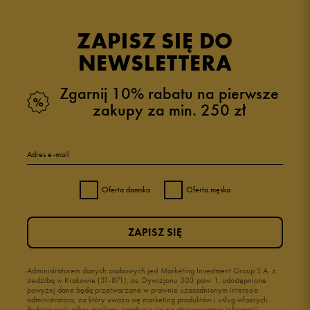
ZAPISZ SIĘ DO
NEWSLETTERA
Zgarnij 10% rabatu na pierwsze
zakupy za min. 250 zł
Adres e-mail
Oferta damska
Oferta męska
ZAPISZ SIĘ
Administratorem danych osobowych jest Marketing Investment Group S.A. z
siedzibą w Krakowie (31-871), os. Dywizjonu 303 paw. 1, udostępnione
powyżej dane będą przetwarzane w prawnie uzasadnionym interesie
administratora, za który uważa się marketing produktów i usług własnych.
Podając swój adres mailowy zgadzasz się na otrzymywanie informacji