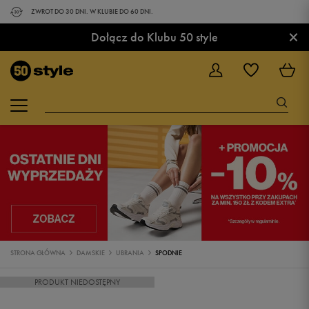
ZWROT DO 30 DNI. W KLUBIE DO 60 DNI.
×
Dołącz do Klubu 50 style
STRONA GŁÓWNA
DAMSKIE
UBRANIA
SPODNIE
PRODUKT NIEDOSTĘPNY