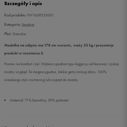
Szczegóły i opis
Kod produktu:
FW16SPD33001
Kategoria:
Spodnie
Płeć:
Damskie
Modelka na zdjęciu ma 178 cm wzrostu, waży 55 kg i prezentuje
produkt w rozmiarze S.
Postaw na komfort i styl. Wybierz spodnie typu legginsy od Feewear i zyskaj
modny wygląd. Te megawygodne, lekkie getry imitują dżins. 100%
miejskiego stylu na trening lub wypad do miasta.
Materiał: 71% bawełna, 29% poliester