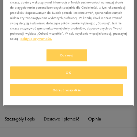
chcesz, abyśmy wykorzystywali informacje o Twoich zachowaniach na naszej stronie
do przygotowania personalizowanych specjalnie dla Ciebie treści, w tym rekomendacji
produktów dopasowanych do Twoich potrzeb i zainteresowań, spersonalizowanych
0.0
(
0
)
reklam czy zapamiętywanie wybranych preferencji. W każdej chwili możesz zmienić
9,99
zł
z Vat
swoją decyzję i ustawienia dotyczące plików cookie wybierając „Dostosuj”. Jeśli nie
chcesz otrzymywać spersonalizowanej oferty produktów, dopasowanych do Twoich
preferencji, wybierz „Odrzuć wszystkie”. W celu uzyskania więcej informacji, przeczytaj
+ 50 PKT W
KLUBIE 50 STYLE
naszą
politykę prywatności.
Dostosuj
Produkt niedostępny
Jeśli artykuł będzie ponownie dostępny, otrzymasz od nas powiadomienie.
OK
Wybierz rozmiar
Odrzuć wszystkie
Sprawdź dostępność w salonach
S
Powiadom o dostępności
Szczegóły i opis
Dostawa i płatność
Opinie
M
Powiadom o dostępności
L
Powiadom o dostępności