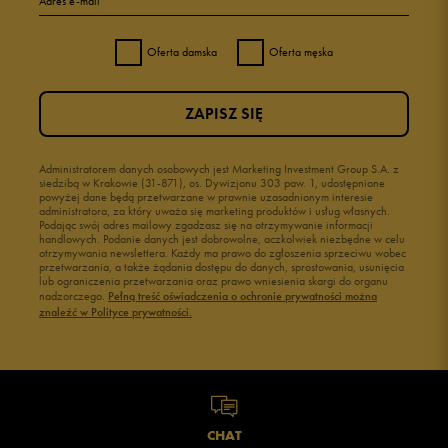
Adres e-mail
Oferta damska
Oferta męska
ZAPISZ SIĘ
Administratorem danych osobowych jest Marketing Investment Group S.A. z
siedzibą w Krakowie (31-871), os. Dywizjonu 303 paw. 1, udostępnione
powyżej dane będą przetwarzane w prawnie uzasadnionym interesie
administratora, za który uważa się marketing produktów i usług własnych.
Podając swój adres mailowy zgadzasz się na otrzymywanie informacji
handlowych. Podanie danych jest dobrowolne, aczkolwiek niezbędne w celu
otrzymywania newslettera. Każdy ma prawo do zgłoszenia sprzeciwu wobec
przetwarzania, a także żądania dostępu do danych, sprostowania, usunięcia
lub ograniczenia przetwarzania oraz prawo wniesienia skargi do organu
nadzorczego.
Pełną treść oświadczenia o ochronie prywatności można
znaleźć w Polityce prywatności.
CHAT