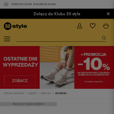
ZWROT DO 30 DNI. W KLUBIE DO 60 DNI.
×
Dołącz do Klubu 50 style
STRONA GŁÓWNA
MĘSKIE
UBRANIA
SPODENKI
PRODUKT NIEDOSTĘPNY