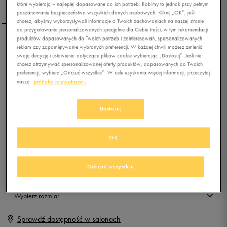
które wybierają – najlepiej dopasowane do ich potrzeb. Robimy to jednak przy pełnym
poszanowaniu bezpieczeństwa wszystkich danych osobowych. Kliknij „OK”, jeśli
chcesz, abyśmy wykorzystywali informacje o Twoich zachowaniach na naszej stronie
do przygotowania personalizowanych specjalnie dla Ciebie treści, w tym rekomendacji
produktów dopasowanych do Twoich potrzeb i zainteresowań, spersonalizowanych
FEEWEAR SZORTY PBAMI
reklam czy zapamiętywanie wybranych preferencji. W każdej chwili możesz zmienić
swoją decyzję i ustawienia dotyczące plików cookie wybierając „Dostosuj”. Jeśli nie
chcesz otrzymywać spersonalizowanej oferty produktów, dopasowanych do Twoich
preferencji, wybierz „Odrzuć wszystkie”. W celu uzyskania więcej informacji, przeczytaj
0.0
(
0
)
naszą
politykę prywatności.
9,99
zł
z Vat
Dostosuj
+ 50 PKT W
KLUBIE 50 STYLE
OK
Produkt niedostępny
Odrzuć wszystkie
Jeśli artykuł będzie ponownie dostępny, otrzymasz od nas powiadomienie.
Wybierz rozmiar
Sprawdź dostępność w salonach
S
Powiadom o dostępności