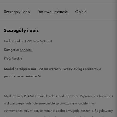
Szczegóły i opis
Dostawa i płatność
Opinie
M
Powiadom o dostępności
L
Powiadom o dostępności
Szczegóły i opis
XL
Powiadom o dostępności
Kod produktu:
FWV14SZM01001
Kategoria:
Spodenki
XXL
Powiadom o dostępności
Płeć:
Męskie
Model na zdjęciu ma 190 cm wzrostu, waży 80 kg i prezentuje
produkt w rozmiarze M.
Męskie szorty PBAMI z letniej kolekcji marki Feewear. Wykonanie z lekkiego i
wytrzymałego materiału znakomicie sprawdzą się w codziennym
użytkowaniu. miły w dotyku materiał zadba o wygodę noszenia. Regulowany