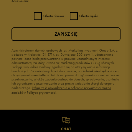
Adres e-mail
Oferta damska
Oferta męska
ZAPISZ SIĘ
Administratorem danych osobowych jest Marketing Investment Group S.A. z
siedzibą w Krakowie (31-871), os. Dywizjonu 303 paw. 1, udostępnione
powyżej dane będą przetwarzane w prawnie uzasadnionym interesie
administratora, za który uważa się marketing produktów i usług własnych.
Podając swój adres mailowy zgadzasz się na otrzymywanie informacji
handlowych. Podanie danych jest dobrowolne, aczkolwiek niezbędne w celu
otrzymywania newslettera. Każdy ma prawo do zgłoszenia sprzeciwu wobec
przetwarzania, a także żądania dostępu do danych, sprostowania, usunięcia
lub ograniczenia przetwarzania oraz prawo wniesienia skargi do organu
nadzorczego.
Pełną treść oświadczenia o ochronie prywatności można
znaleźć w Polityce prywatności.
CHAT