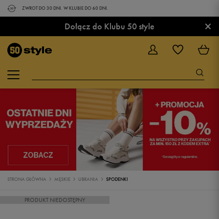
ZWROT DO 30 DNI. W KLUBIE DO 60 DNI.
×
Dołącz do Klubu 50 style
STRONA GŁÓWNA
MĘSKIE
UBRANIA
SPODENKI
PRODUKT NIEDOSTĘPNY