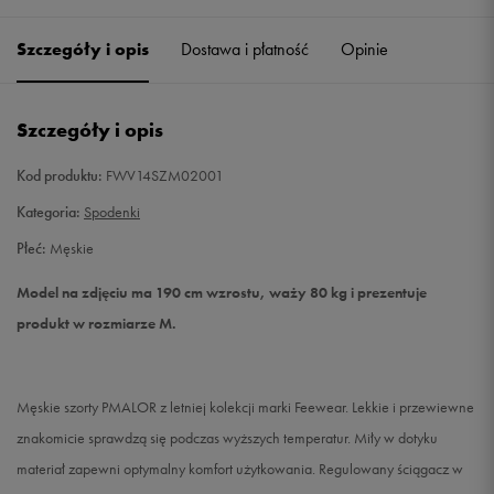
Szczegóły i opis
Dostawa i płatność
Opinie
S
Powiadom o dostępności
M
Powiadom o dostępności
Szczegóły i opis
L
Powiadom o dostępności
Kod produktu:
FWV14SZM02001
Kategoria:
Spodenki
XL
Powiadom o dostępności
Płeć:
Męskie
XXL
Powiadom o dostępności
Model na zdjęciu ma 190 cm wzrostu, waży 80 kg i prezentuje
produkt w rozmiarze M.
Męskie szorty PMALOR z letniej kolekcji marki Feewear. Lekkie i przewiewne
znakomicie sprawdzą się podczas wyższych temperatur. Miły w dotyku
materiał zapewni optymalny komfort użytkowania. Regulowany ściągacz w