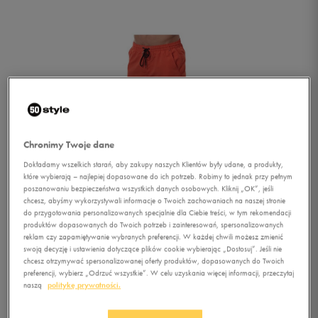
Chronimy Twoje dane
Dokładamy wszelkich starań, aby zakupy naszych Klientów były udane, a produkty,
które wybierają – najlepiej dopasowane do ich potrzeb. Robimy to jednak przy pełnym
poszanowaniu bezpieczeństwa wszystkich danych osobowych. Kliknij „OK”, jeśli
chcesz, abyśmy wykorzystywali informacje o Twoich zachowaniach na naszej stronie
do przygotowania personalizowanych specjalnie dla Ciebie treści, w tym rekomendacji
produktów dopasowanych do Twoich potrzeb i zainteresowań, spersonalizowanych
reklam czy zapamiętywanie wybranych preferencji. W każdej chwili możesz zmienić
swoją decyzję i ustawienia dotyczące plików cookie wybierając „Dostosuj”. Jeśli nie
chcesz otrzymywać spersonalizowanej oferty produktów, dopasowanych do Twoich
1/4
preferencji, wybierz „Odrzuć wszystkie”. W celu uzyskania więcej informacji, przeczytaj
naszą
politykę prywatności.