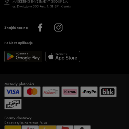
MARKETING INVESTMENT GROUP S.A.
os. Dywizjonu 303 Paw. 1, 31-871 Kraków
Więcej >
Klub 50 style
Regulamin sklepu 50 style
Praca
Regulamin aplikacji 50 style
Informacje o firmie
Więcej regulaminów >
Znajdź nas na
Pobierz aplikację
Metody płatności
Formy dostawy
Dostawa tylko na terenie Polski