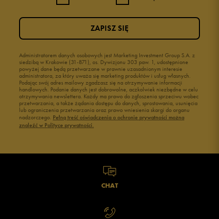
ZAPISZ SIĘ
Administratorem danych osobowych jest Marketing Investment Group S.A. z
siedzibą w Krakowie (31-871), os. Dywizjonu 303 paw. 1, udostępnione
powyżej dane będą przetwarzane w prawnie uzasadnionym interesie
administratora, za który uważa się marketing produktów i usług własnych.
Podając swój adres mailowy zgadzasz się na otrzymywanie informacji
handlowych. Podanie danych jest dobrowolne, aczkolwiek niezbędne w celu
otrzymywania newslettera. Każdy ma prawo do zgłoszenia sprzeciwu wobec
przetwarzania, a także żądania dostępu do danych, sprostowania, usunięcia
lub ograniczenia przetwarzania oraz prawo wniesienia skargi do organu
nadzorczego.
Pełną treść oświadczenia o ochronie prywatności można
znaleźć w Polityce prywatności.
CHAT