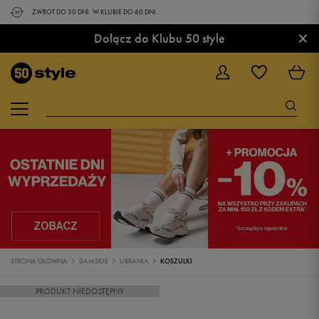
ZWROT DO 30 DNI. W KLUBIE DO 60 DNI.
×
Dołącz do Klubu 50 style
STRONA GŁÓWNA
DAMSKIE
UBRANIA
KOSZULKI
PRODUKT NIEDOSTĘPNY