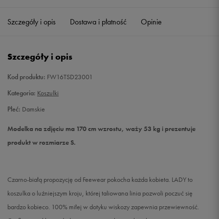
Szczegóły i opis
Dostawa i płatność
Opinie
M
Powiadom o dostępności
L
Powiadom o dostępności
Szczegóły i opis
XL
Powiadom o dostępności
Kod produktu:
FW16TSD23001
Kategoria:
Koszulki
Płeć:
Damskie
Modelka na zdjęciu ma 170 cm wzrostu, waży 53 kg i prezentuje
produkt w rozmiarze S.
Czarno-białą propozycję od Feewear pokocha każda kobieta. LADY to
koszulka o luźniejszym kroju, której taliowana linia pozwoli poczuć się
bardzo kobieco. 100% miłej w dotyku wiskozy zapewnia przewiewność.