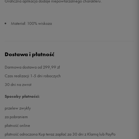
Graficzna aplikacja dodaje niepowtarzalnego charakteru.
Materiał: 100% wiskoza
Dostawa i płatność
Darmowa dostawa od 299,99 zł
Czas realizacji 1-5 dni roboczych
30 dni na zwrot
Sposoby płatności:
przelew zwykły
za pobraniem
płatność online
płatność odroczona Kup teraz zapłać za 30 dni z Klarną lub PayPo