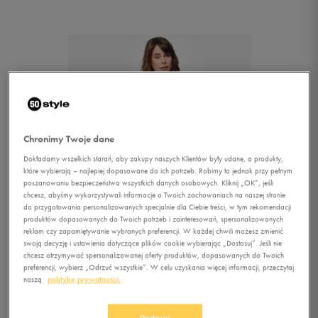
Chronimy Twoje dane
Dokładamy wszelkich starań, aby zakupy naszych Klientów były udane, a produkty,
które wybierają – najlepiej dopasowane do ich potrzeb. Robimy to jednak przy pełnym
poszanowaniu bezpieczeństwa wszystkich danych osobowych. Kliknij „OK”, jeśli
chcesz, abyśmy wykorzystywali informacje o Twoich zachowaniach na naszej stronie
do przygotowania personalizowanych specjalnie dla Ciebie treści, w tym rekomendacji
produktów dopasowanych do Twoich potrzeb i zainteresowań, spersonalizowanych
reklam czy zapamiętywanie wybranych preferencji. W każdej chwili możesz zmienić
swoją decyzję i ustawienia dotyczące plików cookie wybierając „Dostosuj”. Jeśli nie
chcesz otrzymywać spersonalizowanej oferty produktów, dopasowanych do Twoich
preferencji, wybierz „Odrzuć wszystkie”. W celu uzyskania więcej informacji, przeczytaj
1/4
naszą
politykę prywatności.
Dostosuj