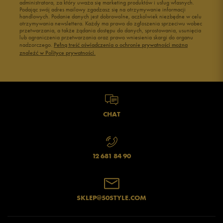
administratora, za który uważa się marketing produktów i usług własnych.
Podając swój adres mailowy zgadzasz się na otrzymywanie informacji
handlowych. Podanie danych jest dobrowolne, aczkolwiek niezbędne w celu
otrzymywania newslettera. Każdy ma prawo do zgłoszenia sprzeciwu wobec
przetwarzania, a także żądania dostępu do danych, sprostowania, usunięcia
lub ograniczenia przetwarzania oraz prawo wniesienia skargi do organu
nadzorczego.
Pełną treść oświadczenia o ochronie prywatności można
znaleźć w Polityce prywatności.
CHAT
12 681 84 90
SKLEP@50STYLE.COM