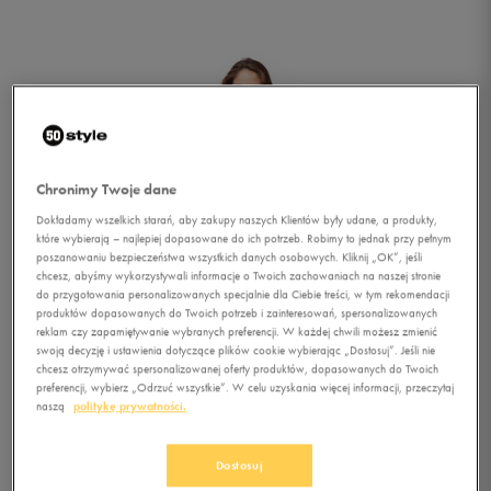
Chronimy Twoje dane
Dokładamy wszelkich starań, aby zakupy naszych Klientów były udane, a produkty,
które wybierają – najlepiej dopasowane do ich potrzeb. Robimy to jednak przy pełnym
poszanowaniu bezpieczeństwa wszystkich danych osobowych. Kliknij „OK”, jeśli
chcesz, abyśmy wykorzystywali informacje o Twoich zachowaniach na naszej stronie
do przygotowania personalizowanych specjalnie dla Ciebie treści, w tym rekomendacji
produktów dopasowanych do Twoich potrzeb i zainteresowań, spersonalizowanych
1/1
reklam czy zapamiętywanie wybranych preferencji. W każdej chwili możesz zmienić
swoją decyzję i ustawienia dotyczące plików cookie wybierając „Dostosuj”. Jeśli nie
chcesz otrzymywać spersonalizowanej oferty produktów, dopasowanych do Twoich
preferencji, wybierz „Odrzuć wszystkie”. W celu uzyskania więcej informacji, przeczytaj
naszą
politykę prywatności.
Dostosuj
FEEWEAR T-SHIRT ODZA