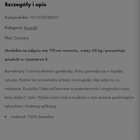
Szczegóły i opis
L
Powiadom o dostępności
Kod produktu:
FW15TSD28001
Kategoria:
Koszulki
Płeć:
Damskie
Modelka na zdjęciu ma 170 cm wzrostu, waży 53 kg i prezentuje
produkt w rozmiarze S.
Bawełniany T-shirt to element garderoby, który sprawdza się w każdej
sytuacji. Postaw na uniwersalny przepis na wygodę i daj sobie to, co
najlepsze. Koszulka Odza od Feewear to przewiewność i oryginalny wzór,
który doda Ci stylu. Wybierz letni look z modnym w tym sezonie podwiniętym
rękawkiem i kobiecą aplikacją.
Materiał: 100% bawełna