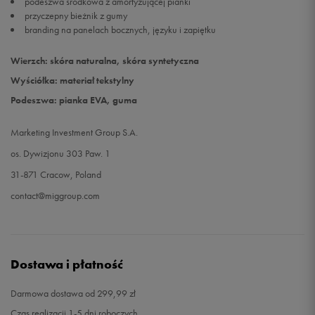
podeszwa środkowa z amortyzującej pianki
przyczepny bieżnik z gumy
branding na panelach bocznych, języku i zapiętku
Wierzch: skóra naturalna, skóra syntetyczna
Wyściółka: materiał tekstylny
Podeszwa: pianka EVA, guma
Marketing Investment Group S.A.
os. Dywizjonu 303 Paw. 1
31-871 Cracow, Poland
contact@miggroup.com
Dostawa i płatność
Darmowa dostawa od 299,99 zł
Czas realizacji 1-5 dni roboczych