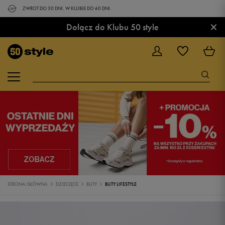
ZWROT DO 30 DNI. W KLUBIE DO 60 DNI.
×
Dołącz do Klubu 50 style
STRONA GŁÓWNA
DZIECIĘCE
BUTY
BUTY LIFESTYLE