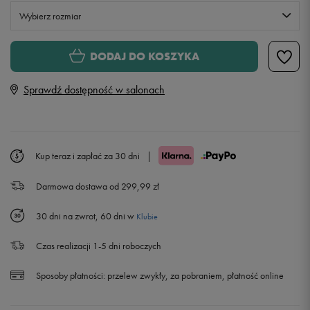
Wybierz rozmiar
Rozmiary EU
Rozmiary US
DODAJ DO KOSZYKA
36
22,5 cm
Sprawdź dostępność w salonach
37,5
23,5 cm
38
24 cm
Kup teraz i zapłać za 30 dni
|
Darmowa dostawa od 299,99 zł
39
24,75 cm
30 dni na zwrot, 60 dni w
Klubie
40
25,5 cm
Powiadom o dostępności
Czas realizacji 1-5 dni roboczych
Sposoby płatności:
przelew zwykły, za pobraniem, płatność online