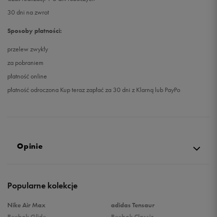
30 dni na zwrot
Sposoby płatności:
przelew zwykły
za pobraniem
płatność online
płatność odroczona Kup teraz zapłać za 30 dni z Klarną lub PayPo
Opinie
5.0
Popularne kolekcje
opinii klientów
6
z całego okresu
Nike Air Max
adidas Tensaur
zebranych i zweryfikowanych przez
Reebok Glide
Reebok Classic