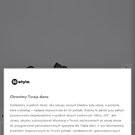
Chronimy Twoje dane
Dokładamy wszelkich starań, aby zakupy naszych Klientów były udane, a produkty,
które wybierają – najlepiej dopasowane do ich potrzeb. Robimy to jednak przy pełnym
1/7
poszanowaniu bezpieczeństwa wszystkich danych osobowych. Kliknij „OK”, jeśli
PROMO: DO -30%
chcesz, abyśmy wykorzystywali informacje o Twoich zachowaniach na naszej stronie
do przygotowania personalizowanych specjalnie dla Ciebie treści, w tym rekomendacji
produktów dopasowanych do Twoich potrzeb i zainteresowań, spersonalizowanych