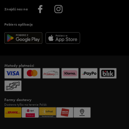
Informacje o firmie
Więcej regulaminów >
Znajdź nas na
Pobierz aplikację
Metody płatności
Formy dostawy
Dostawa tylko na terenie Polski