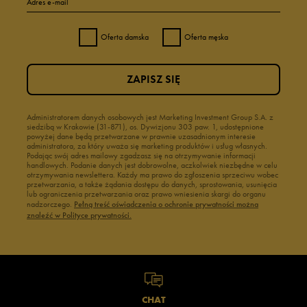
Adres e-mail
Oferta damska
Oferta męska
ZAPISZ SIĘ
Administratorem danych osobowych jest Marketing Investment Group S.A. z
siedzibą w Krakowie (31-871), os. Dywizjonu 303 paw. 1, udostępnione
powyżej dane będą przetwarzane w prawnie uzasadnionym interesie
administratora, za który uważa się marketing produktów i usług własnych.
Podając swój adres mailowy zgadzasz się na otrzymywanie informacji
handlowych. Podanie danych jest dobrowolne, aczkolwiek niezbędne w celu
otrzymywania newslettera. Każdy ma prawo do zgłoszenia sprzeciwu wobec
przetwarzania, a także żądania dostępu do danych, sprostowania, usunięcia
lub ograniczenia przetwarzania oraz prawo wniesienia skargi do organu
nadzorczego.
Pełną treść oświadczenia o ochronie prywatności można
znaleźć w Polityce prywatności.
CHAT