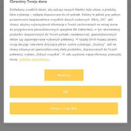
Chronimy Twoje dane
Wyników
0
Dokładamy wszelkich starań, aby zakupy naszych Klientów były udane, a produkty,
Sortuj:
FILTRUJ
które wybierają – najlepiej dopasowane do ich potrzeb. Robimy to jednak przy pełnym
REKOMENDOWANE
poszanowaniu bezpieczeństwa wszystkich danych osobowych. Kliknij „OK”, jeśli
Pokaż
chcesz, abyśmy wykorzystywali informacje o Twoich zachowaniach na naszej stronie
60
do przygotowania personalizowanych specjalnie dla Ciebie treści, w tym rekomendacji
z 0
produktów dopasowanych do Twoich potrzeb i zainteresowań, spersonalizowanych
reklam czy zapamiętywanie wybranych preferencji. W każdej chwili możesz zmienić
swoją decyzję i ustawienia dotyczące plików cookie wybierając „Dostosuj”. Jeśli nie
Nie wybrano filtrów
chcesz otrzymywać spersonalizowanej oferty produktów, dopasowanych do Twoich
preferencji, wybierz „Odrzuć wszystkie”. W celu uzyskania więcej informacji, przeczytaj
naszą
politykę prywatności.
Dostosuj
OK
Brak produktów do wyświetlenia
Zmień kryteria wyszukiwania lub
Odrzuć wszystkie
usuń wybrane filtry