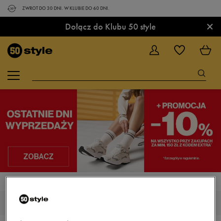
ZWROT DO 30 DNI. W KLUBIE DO 60 DNI.
×
Dołącz do Klubu 50 style
STRONA GŁÓWNA
FILA KEYSTONE
DAMSKIE FILA KEYSTONE