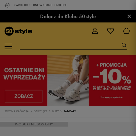
ZWROT DO 30 DNI. W KLUBIE DO 60 DNI.
×
Dołącz do Klubu 50 style
STRONA GŁÓWNA
DZIECIĘCE
BUTY
SANDAŁY
PRODUKT NIEDOSTĘPNY