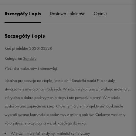
Szczegóły i opis
Dostawa i płatność
Opinie
23
Powiadom o dostępności
24
Powiadom o dostępności
Szczegóły i opis
25
Powiadom o dostępności
Kod produktu:
202010222R
Kategoria:
Sandały
26
Powiadom o dostępności
Płeć:
dla maluchów i niemowląt
27
Powiadom o dostępności
Idealna propozycja na ciepłe, letnie dni! Sandałki marki Fila zostały
stworzone z myślą o najmłodszych. Wierzch wykonano z trwałego materiału,
który dba o dobre podtrzymanie stopy i nie powoduje otarć. W modelu
zastosowano zapięcie na rzep. Głównym atutem projektu jest doskonale
wyprofilowana konstrukcja podeszwy z osłoną palców. Ciekawe warianty
kolorystyczne przyciągną wzrok każdego dziecka.
Wierzch: materiał tekstylny, materiał syntetyczny