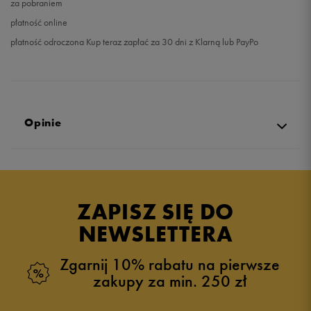
za pobraniem
płatność online
płatność odroczona Kup teraz zapłać za 30 dni z Klarną lub PayPo
Opinie
4.9
opinii klientów
70
z całego okresu
ZAPISZ SIĘ DO
zebranych i zweryfikowanych przez
NEWSLETTERA
Zgarnij 10% rabatu na pierwsze
zakupy za min. 250 zł
5
96%