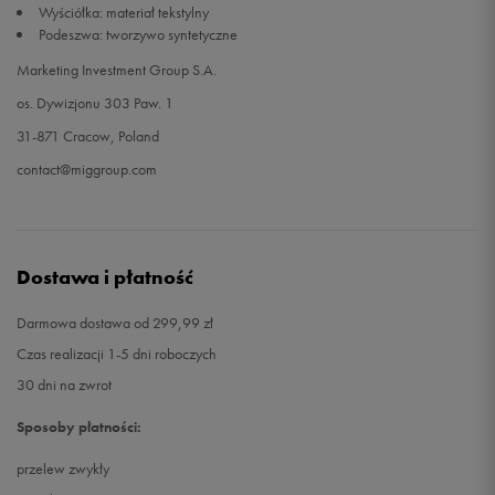
Wyściółka: materiał tekstylny
Podeszwa: tworzywo syntetyczne
Marketing Investment Group S.A.
os. Dywizjonu 303 Paw. 1
31-871 Cracow, Poland
contact@miggroup.com
Dostawa i płatność
Darmowa dostawa od 299,99 zł
Czas realizacji 1-5 dni roboczych
30 dni na zwrot
Sposoby płatności:
przelew zwykły