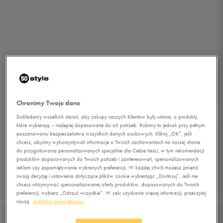
Chronimy Twoje dane
Dokładamy wszelkich starań, aby zakupy naszych Klientów były udane, a produkty,
które wybierają – najlepiej dopasowane do ich potrzeb. Robimy to jednak przy pełnym
poszanowaniu bezpieczeństwa wszystkich danych osobowych. Kliknij „OK”, jeśli
chcesz, abyśmy wykorzystywali informacje o Twoich zachowaniach na naszej stronie
do przygotowania personalizowanych specjalnie dla Ciebie treści, w tym rekomendacji
produktów dopasowanych do Twoich potrzeb i zainteresowań, spersonalizowanych
reklam czy zapamiętywanie wybranych preferencji. W każdej chwili możesz zmienić
swoją decyzję i ustawienia dotyczące plików cookie wybierając „Dostosuj”. Jeśli nie
chcesz otrzymywać spersonalizowanej oferty produktów, dopasowanych do Twoich
1/5
preferencji, wybierz „Odrzuć wszystkie”. W celu uzyskania więcej informacji, przeczytaj
naszą
politykę prywatności.