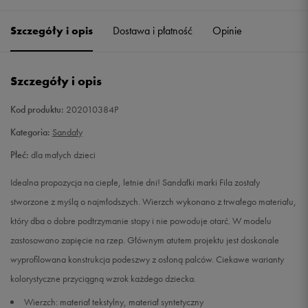
Szczegóły i opis
Dostawa i płatność
Opinie
29
Powiadom o dostępności
30
Powiadom o dostępności
Szczegóły i opis
31
Powiadom o dostępności
Kod produktu:
202010384P
Kategoria:
Sandały
32
Powiadom o dostępności
Płeć:
dla małych dzieci
33
Powiadom o dostępności
Idealna propozycja na ciepłe, letnie dni! Sandałki marki Fila zostały
stworzone z myślą o najmłodszych. Wierzch wykonano z trwałego materiału,
34
Powiadom o dostępności
który dba o dobre podtrzymanie stopy i nie powoduje otarć. W modelu
zastosowano zapięcie na rzep. Głównym atutem projektu jest doskonale
35
Powiadom o dostępności
wyprofilowana konstrukcja podeszwy z osłoną palców. Ciekawe warianty
kolorystyczne przyciągną wzrok każdego dziecka.
Wierzch: materiał tekstylny, materiał syntetyczny