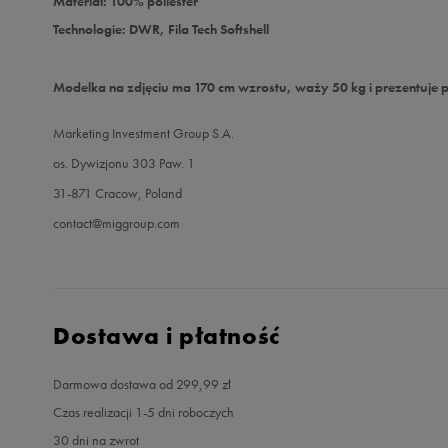
Materiał: 100% poliester
Technologie: DWR, Fila Tech Softshell
Modelka na zdjęciu ma 170 cm wzrostu, waży 50 kg i prezentuje 
Marketing Investment Group S.A.
os. Dywizjonu 303 Paw. 1
31-871 Cracow, Poland
contact@miggroup.com
Dostawa i płatność
Darmowa dostawa od 299,99 zł
Czas realizacji 1-5 dni roboczych
30 dni na zwrot