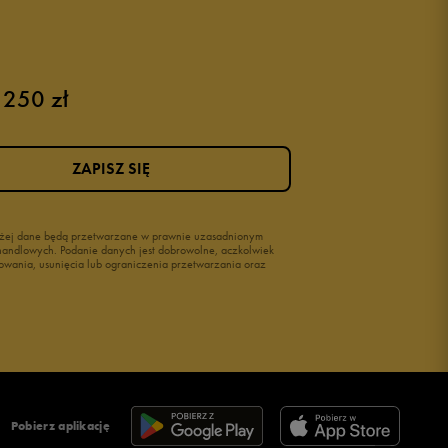
 250 zł
ZAPISZ SIĘ
wyżej dane będą przetwarzane w prawnie uzasadnionym
i handlowych. Podanie danych jest dobrowolne, aczkolwiek
owania, usunięcia lub ograniczenia przetwarzania oraz
Pobierz aplikację