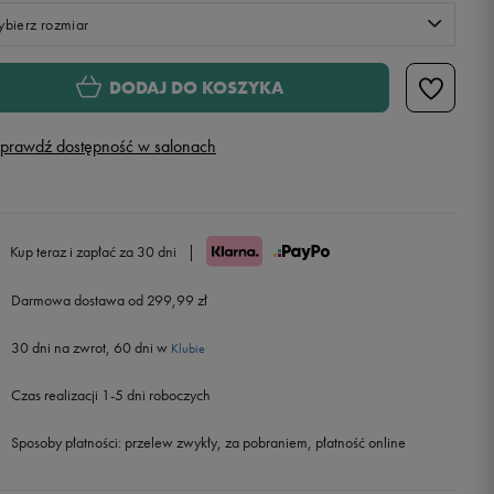
bierz rozmiar
XS
DODAJ DO KOSZYKA
S
prawdź dostępność w salonach
M
Powiadom o dostępności
L
Powiadom o dostępności
Kup teraz i zapłać za 30 dni
|
Darmowa dostawa od 299,99 zł
XL
Powiadom o dostępności
30 dni na zwrot, 60 dni w
Klubie
Czas realizacji 1-5 dni roboczych
Sposoby płatności:
przelew zwykły, za pobraniem, płatność online