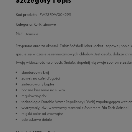
Szczegóły i opis
Kod produktu:
FW23PDW004295
Kategoria:
Kurtki zimowe
Płeć:
Damskie
Przyjemna aura za oknem? Załóż Softshell Laker Jacket i zapewnij sobie
spisuje się w czasie jesienno-zimowych chłodów. Jest ciepła, dobrze c
Twoją widoczność na ulicach. Śmiało, dopełnij nią swoje sportowe zesta
standardowy krój
zamek na całej długości
zintegrowany kaptur
boczne kieszenie na suwak
regulowany dół
technologia Durable Water Repellency (DWR) zapobiegająca wchła
wytrzymały, dwuwarstwowy materiał z Systemem Fila Tech Softshell
miękki polar od wewnątrz
odblaskowe detale