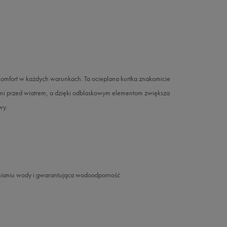
 komfort w każdych warunkach. Ta ocieplana kurtka znakomicie
hroni przed wiatrem, a dzięki odblaskowym elementom zwiększa
wy.
nianiu wody i gwarantująca wodoodporność