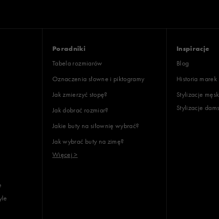
oki
: 5
ony
Poradniki
Inspiracje
Tabela rozmiarów
Blog
Oznaczenia słowne i piktogramy
Historia marek
Jak zmierzyć stopę?
Stylizacje męsk
Stylizacje dam
Jak dobrać rozmiar?
lientów
Jakie buty na siłownię wybrać?
Jak wybrać buty na zimę?
Wyczyść
Szukaj
Więcej >
e
yle