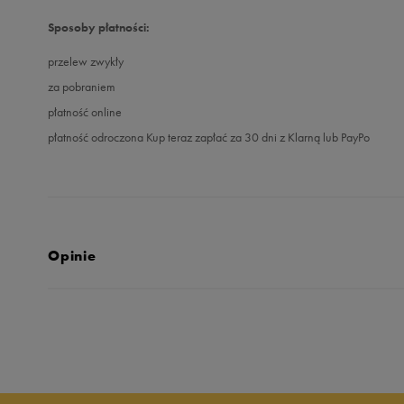
Sposoby płatności:
przelew zwykły
za pobraniem
płatność online
płatność odroczona Kup teraz zapłać za 30 dni z Klarną lub PayPo
Opinie
5.0
opinii klientów
17
z całego okresu
zebranych i zweryfikowanych przez