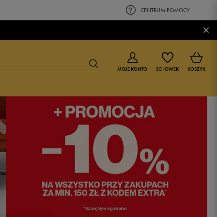
CENTRUM POMOCY
×
MOJE KONTO
SCHOWEK
KOSZYK
BUTY DLA CHŁOPCA
BUTY DLA DZIEWCZYNKI
0-4 lat
0-4 lat
4-8 lat
4-8 lat
9-16 lat
9-16 lat