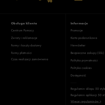
90
wąski
standardowy
szer
Zgodność z rozmiarem
Liczba głosów
zaniżony
zgodny
zawyż
Obsługa klienta
Informacje
Centrum Pomocy
Promocje
Zwroty i reklamacje
Karta podarunkowa
Jak zbieramy opinie?
Formy i koszty dostawy
Newsletter
Formy płatności
Bezpieczne zakupy (SSL)
Opinie k
Czas realizacji zamówienia
Polityka prywatności
Polityka cookies
Dostępność
Regulamin sklepu 50 styl
Regulamin aplikacji 50 st
Więcej regulaminów >