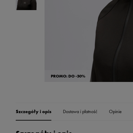
Skechers
Timberland
Umbro
Under Armour
Up8
U.S. Polo ASSN.
Vans
PROMO: DO -30%
Szczegóły i opis
Dostawa i płatność
Opinie