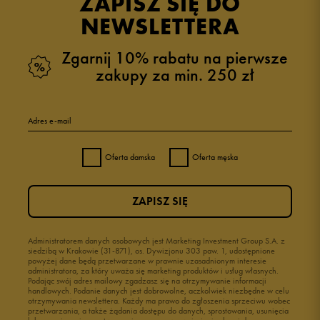
ZAPISZ SIĘ DO
zebranych i zweryfikowanych przez
NEWSLETTERA
Zgarnij 10% rabatu na pierwsze
zakupy za min. 250 zł
5
75%
Adres e-mail
4
25%
Oferta damska
Oferta męska
3
0%
ZAPISZ SIĘ
2
0%
1
Administratorem danych osobowych jest Marketing Investment Group S.A. z
0%
siedzibą w Krakowie (31-871), os. Dywizjonu 303 paw. 1, udostępnione
powyżej dane będą przetwarzane w prawnie uzasadnionym interesie
administratora, za który uważa się marketing produktów i usług własnych.
Podając swój adres mailowy zgadzasz się na otrzymywanie informacji
handlowych. Podanie danych jest dobrowolne, aczkolwiek niezbędne w celu
otrzymywania newslettera. Każdy ma prawo do zgłoszenia sprzeciwu wobec
przetwarzania, a także żądania dostępu do danych, sprostowania, usunięcia