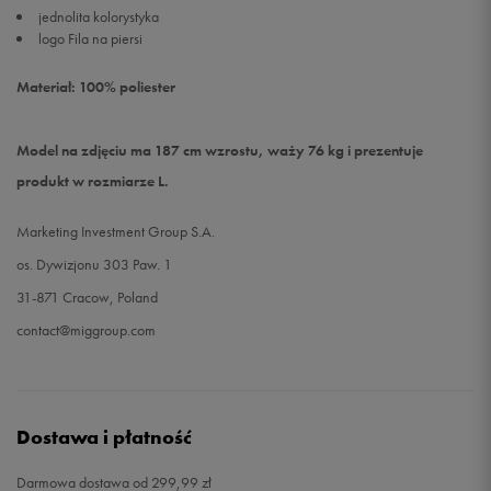
jednolita kolorystyka
logo Fila na piersi
Materiał: 100% poliester
Model na zdjęciu ma 187 cm wzrostu, waży 76 kg i prezentuje
produkt w rozmiarze L.
Marketing Investment Group S.A.
os. Dywizjonu 303 Paw. 1
31-871 Cracow, Poland
contact@miggroup.com
Dostawa i płatność
Darmowa dostawa od 299,99 zł