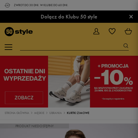
ZWROT DO 30 DNI. W KLUBIE DO 60 DNI.
×
Dołącz do Klubu 50 style
STRONA GŁÓWNA
MĘSKIE
UBRANIA
KURTKI ZIMOWE
PRODUKT NIEDOSTĘPNY