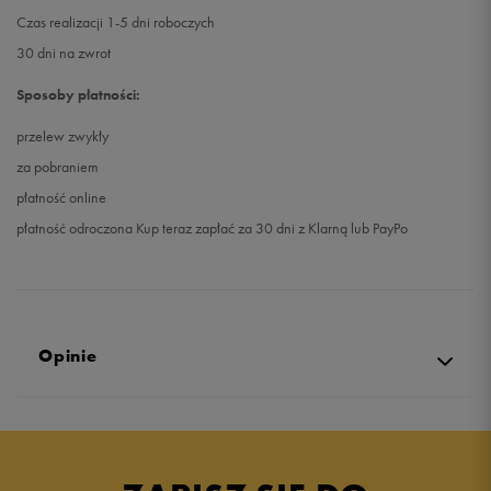
Czas realizacji 1-5 dni roboczych
30 dni na zwrot
Sposoby płatności:
przelew zwykły
za pobraniem
płatność online
płatność odroczona Kup teraz zapłać za 30 dni z Klarną lub PayPo
Opinie
4.8
opinii klientów
4
z całego okresu