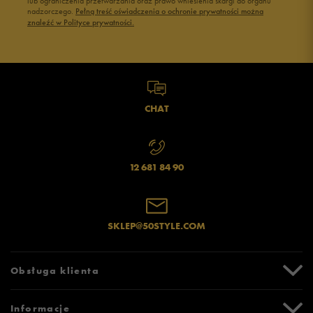
lub ograniczenia przetwarzania oraz prawo wniesienia skargi do organu
Jak zbieramy opinie?
nadzorczego.
Pełną treść oświadczenia o ochronie prywatności można
znaleźć w Polityce prywatności.
Opinie klientów
Wyczyść
Szukaj
CHAT
12 681 84 90
SKLEP@50STYLE.COM
Obsługa klienta
Centrum Pomocy
Informacje