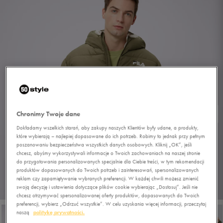
Chronimy Twoje dane
Dokładamy wszelkich starań, aby zakupy naszych Klientów były udane, a produkty,
które wybierają – najlepiej dopasowane do ich potrzeb. Robimy to jednak przy pełnym
poszanowaniu bezpieczeństwa wszystkich danych osobowych. Kliknij „OK”, jeśli
chcesz, abyśmy wykorzystywali informacje o Twoich zachowaniach na naszej stronie
do przygotowania personalizowanych specjalnie dla Ciebie treści, w tym rekomendacji
produktów dopasowanych do Twoich potrzeb i zainteresowań, spersonalizowanych
reklam czy zapamiętywanie wybranych preferencji. W każdej chwili możesz zmienić
swoją decyzję i ustawienia dotyczące plików cookie wybierając „Dostosuj”. Jeśli nie
1/5
chcesz otrzymywać spersonalizowanej oferty produktów, dopasowanych do Twoich
preferencji, wybierz „Odrzuć wszystkie”. W celu uzyskania więcej informacji, przeczytaj
naszą
politykę prywatności.