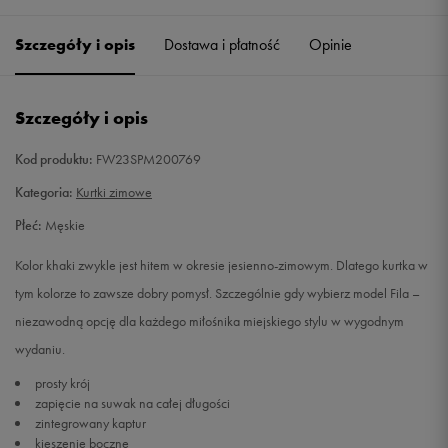
Szczegóły i opis
Dostawa i płatność
Opinie
M
Powiadom o dostępności
L
Powiadom o dostępności
Szczegóły i opis
XL
Powiadom o dostępności
Kod produktu:
FW23SPM200769
Kategoria:
Kurtki zimowe
Płeć:
Męskie
Kolor khaki zwykle jest hitem w okresie jesienno-zimowym. Dlatego kurtka w
tym kolorze to zawsze dobry pomysł. Szczególnie gdy wybierz model Fila –
niezawodną opcję dla każdego miłośnika miejskiego stylu w wygodnym
wydaniu.
prosty krój
zapięcie na suwak na całej długości
zintegrowany kaptur
kieszenie boczne