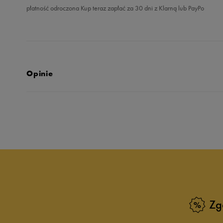
płatność odroczona Kup teraz zapłać za 30 dni z Klarną lub PayPo
Opinie
5.0
opinii klientów
8
z całego okresu
zebranych i zweryfikowanych przez
Zg
5
10