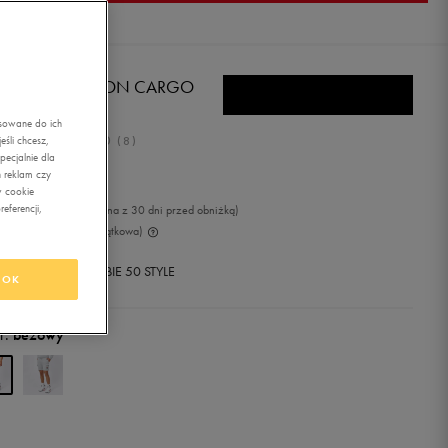
LA SZORTY LEYTON CARGO
 STN
asowane do ich
5.0
śli chcesz,
(
8
)
ecjalnie dla
,99
zł
z Vat
 reklam czy
w cookie
eferencji,
9
zł
-11%
(najniższa cena z 30 dni przed obniżką)
99
zł
-58%
(cena początkowa)
+ 400 PKT W
KLUBIE 50 STYLE
OK
r:
beżowy