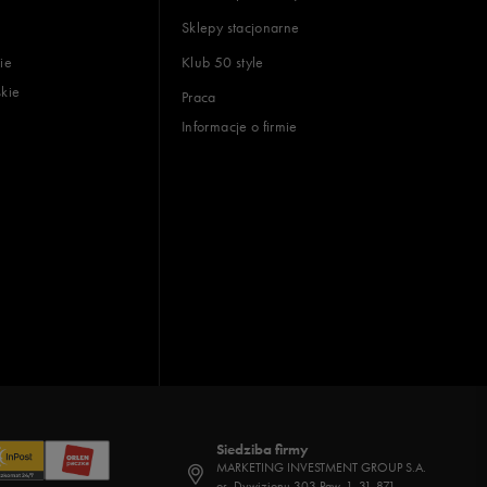
Sklepy stacjonarne
ie
Klub 50 style
skie
Praca
Informacje o firmie
Siedziba firmy
MARKETING INVESTMENT GROUP S.A.
os. Dywizjonu 303 Paw. 1, 31-871