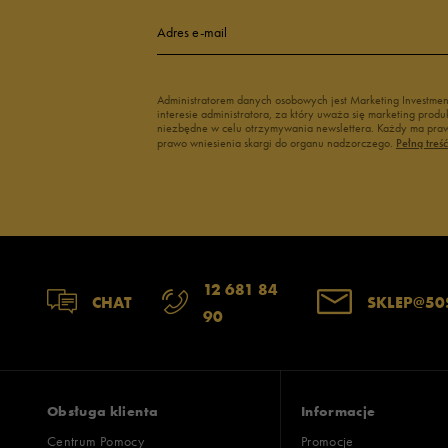
4
Adres e-mail
3
Administratorem danych osobowych jest Marketing Investme
interesie administratora, za który uważa się marketing pro
2
niezbędne w celu otrzymywania newslettera. Każdy ma prawo
prawo wniesienia skargi do organu nadzorczego.
Pełną treś
1
Szerokość
Liczba głosów
12 681 84
CHAT
SKLEP@50
90
wąski
standardowy
szer
Zgodność z rozmiarem
Liczba głosów
zaniżony
zgodny
zawyż
Obsługa klienta
Informacje
Centrum Pomocy
Promocje