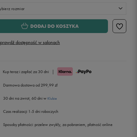
bierz rozmiar
M/32
Powiadom o dostępności
DODAJ DO KOSZYKA
S/30
prawdź dostępność w salonach
XL/36
Powiadom o dostępności
L/34
Powiadom o dostępności
Kup teraz i zapłać za 30 dni
|
Darmowa dostawa od 299,99 zł
XXL/38
Powiadom o dostępności
30 dni na zwrot, 60 dni w
Klubie
XS
Czas realizacji 1-5 dni roboczych
Sposoby płatności:
przelew zwykły, za pobraniem, płatność online