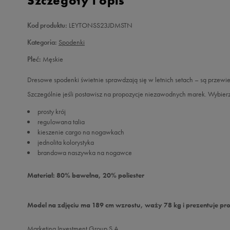
Szczegóły i opis
Kod produktu:
LEYTONSS23JDMSTN
Kategoria:
Spodenki
Płeć:
Męskie
Dresowe spodenki świetnie sprawdzają się w letnich setach – są przewi
Szczególnie jeśli postawisz na propozycje niezawodnych marek. Wybierz sz
prosty krój
regulowana talia
kieszenie cargo na nogawkach
jednolita kolorystyka
brandowa naszywka na nogawce
Materiał: 80% bawełna, 20% poliester
Model na zdjęciu ma 189 cm wzrostu, waży 78 kg i prezentuje pr
Marketing Investment Group S.A.