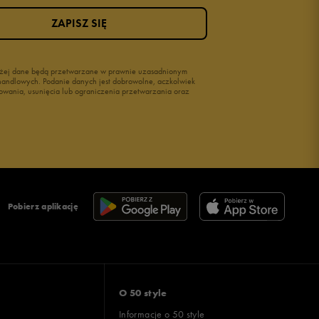
ZAPISZ SIĘ
wyżej dane będą przetwarzane w prawnie uzasadnionym
i handlowych. Podanie danych jest dobrowolne, aczkolwiek
owania, usunięcia lub ograniczenia przetwarzania oraz
Pobierz aplikację
O 50 style
Informacje o 50 style