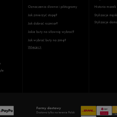
Oznaczenia słowne i piktogramy
Historia marek
Jak zmierzyć stopę?
Stylizacje męsk
Stylizacje dam
Jak dobrać rozmiar?
lientów
Jakie buty na siłownię wybrać?
Jak wybrać buty na zimę?
Wyczyść
Szukaj
Więcej >
e
yle
Formy dostawy
Dostawa tylko na terenie Polski