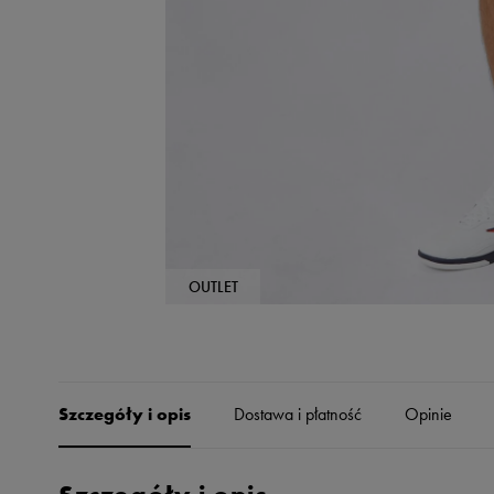
Skechers
Timberland
Umbro
Under Armour
Up8
U.S. Polo ASSN.
Vans
OUTLET
Szczegóły i opis
Dostawa i płatność
Opinie