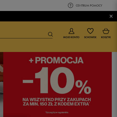
CENTRUM POMOCY
×
MOJE KONTO
SCHOWEK
KOSZYK
BUTY DLA CHŁOPCA
BUTY DLA DZIEWCZYNKI
0-4 lat
0-4 lat
4-8 lat
4-8 lat
9-16 lat
9-16 lat