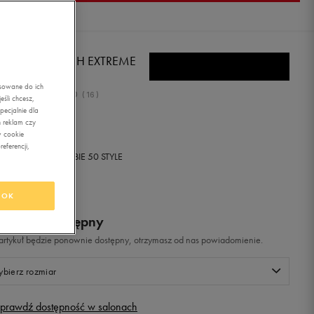
LA WEATHERTECH EXTREME
asowane do ich
5.0
(
16
)
śli chcesz,
ecjalnie dla
9,99
zł
z Vat
 reklam czy
w cookie
eferencji,
+ 800 PKT W
KLUBIE 50 STYLE
OK
odukt niedostępny
i artykuł będzie ponownie dostępny, otrzymasz od nas powiadomienie.
bierz rozmiar
prawdź dostępność w salonach
Rozmiary EU
Rozmiary US