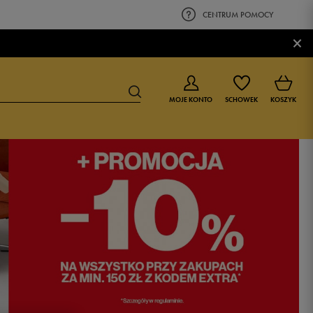
CENTRUM POMOCY
×
MOJE KONTO
SCHOWEK
KOSZYK
BUTY DLA CHŁOPCA
BUTY DLA DZIEWCZYNKI
0-4 lat
0-4 lat
4-8 lat
4-8 lat
9-16 lat
9-16 lat