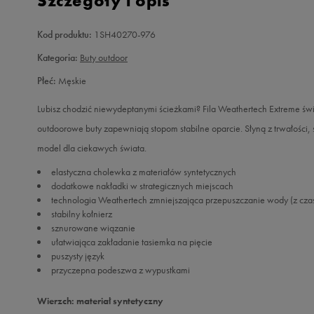
Szczegóły i opis
Kod produktu:
1SH40270-976
Kategoria:
Buty outdoor
Płeć:
Męskie
Lubisz chodzić niewydeptanymi ścieżkami? Fila Weathertech Extreme świe
outdoorowe buty zapewniają stopom stabilne oparcie. Słyną z trwałości, 
model dla ciekawych świata.
elastyczna cholewka z materiałów syntetycznych
dodatkowe nakładki w strategicznych miejscach
technologia Weathertech zmniejszająca przepuszczanie wody (z cza
stabilny kołnierz
sznurowane wiązanie
ułatwiająca zakładanie tasiemka na pięcie
puszysty język
przyczepna podeszwa z wypustkami
Wierzch: materiał syntetyczny