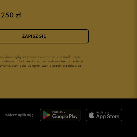
 250 zł
ZAPISZ SIĘ
wyżej dane będą przetwarzane w prawnie uzasadnionym
i handlowych. Podanie danych jest dobrowolne, aczkolwiek
owania, usunięcia lub ograniczenia przetwarzania oraz
Pobierz aplikację