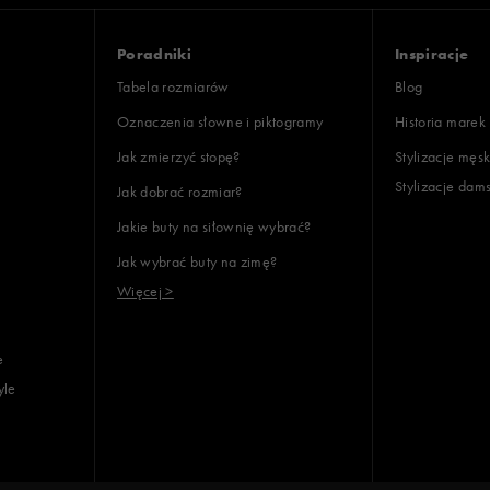
ony
Poradniki
Inspiracje
Tabela rozmiarów
Blog
Oznaczenia słowne i piktogramy
Historia marek
Jak zmierzyć stopę?
Stylizacje męsk
Stylizacje dam
Jak dobrać rozmiar?
lientów
Jakie buty na siłownię wybrać?
Jak wybrać buty na zimę?
Wyczyść
Szukaj
Więcej >
e
yle