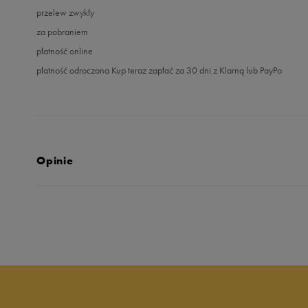
przelew zwykły
za pobraniem
płatność online
płatność odroczona Kup teraz zapłać za 30 dni z Klarną lub PayPo
Opinie
5.0
opinii klientów
16
z całego okresu
zebranych i zweryfikowanych przez