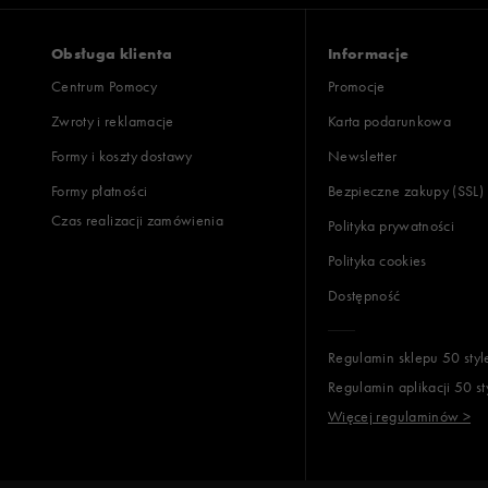
zaniżony
zgodny
zawyż
Obsługa klienta
Informacje
Centrum Pomocy
Promocje
Zwroty i reklamacje
Karta podarunkowa
Jak zbieramy opinie?
Formy i koszty dostawy
Newsletter
Formy płatności
Bezpieczne zakupy (SSL)
Opinie k
Czas realizacji zamówienia
Polityka prywatności
Polityka cookies
Dostępność
Regulamin sklepu 50 styl
Regulamin aplikacji 50 st
Więcej regulaminów >