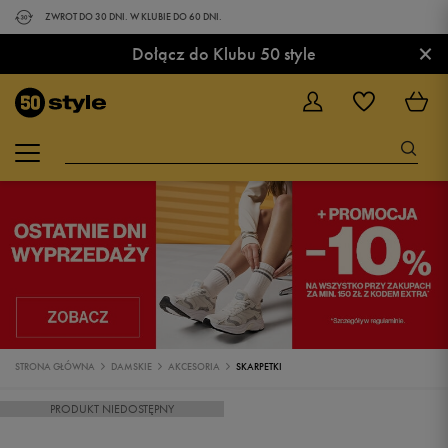
ZWROT DO 30 DNI. W KLUBIE DO 60 DNI.
×
Dołącz do Klubu 50 style
STRONA GŁÓWNA
DAMSKIE
AKCESORIA
SKARPETKI
PRODUKT NIEDOSTĘPNY