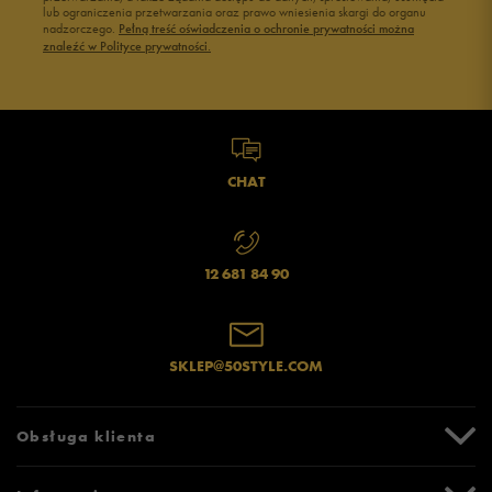
lub ograniczenia przetwarzania oraz prawo wniesienia skargi do organu
nadzorczego.
Pełną treść oświadczenia o ochronie prywatności można
znaleźć w Polityce prywatności.
CHAT
12 681 84 90
SKLEP@50STYLE.COM
Obsługa klienta
Centrum Pomocy