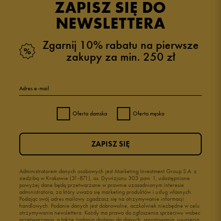
ZAPISZ SIĘ DO
NEWSLETTERA
Zgarnij 10% rabatu na pierwsze
zakupy za min. 250 zł
Adres e-mail
Oferta damska
Oferta męska
ZAPISZ SIĘ
Administratorem danych osobowych jest Marketing Investment Group S.A. z
siedzibą w Krakowie (31-871), os. Dywizjonu 303 paw. 1, udostępnione
powyżej dane będą przetwarzane w prawnie uzasadnionym interesie
administratora, za który uważa się marketing produktów i usług własnych.
Podając swój adres mailowy zgadzasz się na otrzymywanie informacji
handlowych. Podanie danych jest dobrowolne, aczkolwiek niezbędne w celu
otrzymywania newslettera. Każdy ma prawo do zgłoszenia sprzeciwu wobec
przetwarzania, a także żądania dostępu do danych, sprostowania, usunięcia