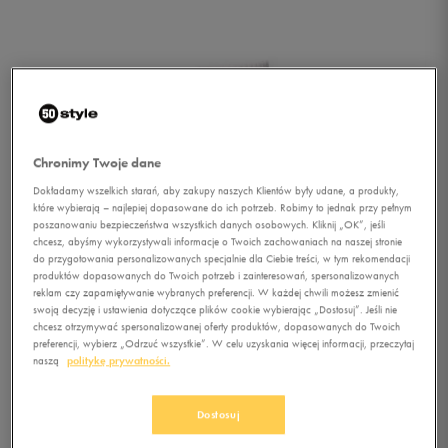
Chronimy Twoje dane
Dokładamy wszelkich starań, aby zakupy naszych Klientów były udane, a produkty,
które wybierają – najlepiej dopasowane do ich potrzeb. Robimy to jednak przy pełnym
poszanowaniu bezpieczeństwa wszystkich danych osobowych. Kliknij „OK”, jeśli
chcesz, abyśmy wykorzystywali informacje o Twoich zachowaniach na naszej stronie
do przygotowania personalizowanych specjalnie dla Ciebie treści, w tym rekomendacji
produktów dopasowanych do Twoich potrzeb i zainteresowań, spersonalizowanych
reklam czy zapamiętywanie wybranych preferencji. W każdej chwili możesz zmienić
1/1
swoją decyzję i ustawienia dotyczące plików cookie wybierając „Dostosuj”. Jeśli nie
chcesz otrzymywać spersonalizowanej oferty produktów, dopasowanych do Twoich
preferencji, wybierz „Odrzuć wszystkie”. W celu uzyskania więcej informacji, przeczytaj
naszą
politykę prywatności.
Dostosuj
HEAD SKARPETY QUARTER