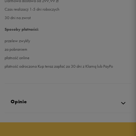
Darmowa dostawa od 299,99 zł
Czas realizacji 1-5 dni roboczych
30 dni na zwrot
Sposoby płatności:
przelew zwykły
za pobraniem
płatność online
płatność odroczona Kup teraz zapłać za 30 dni z Klarną lub PayPo
Opinie
Produkt nie posiada recenzji