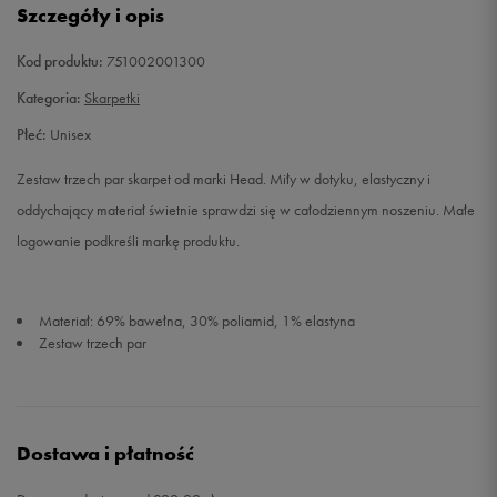
Szczegóły i opis
Kod produktu:
751002001300
Kategoria:
Skarpetki
Płeć:
Unisex
Zestaw trzech par skarpet od marki Head. Miły w dotyku, elastyczny i
oddychający materiał świetnie sprawdzi się w całodziennym noszeniu. Małe
logowanie podkreśli markę produktu.
Materiał: 69% bawełna, 30% poliamid, 1% elastyna
Zestaw trzech par
Dostawa i płatność