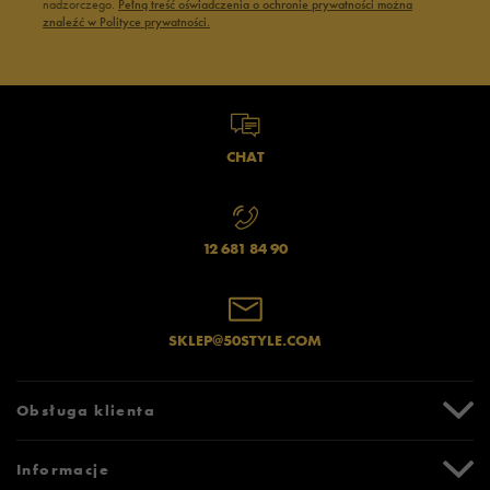
nadzorczego.
Pełną treść oświadczenia o ochronie prywatności można
znaleźć w Polityce prywatności.
CHAT
12 681 84 90
SKLEP@50STYLE.COM
Obsługa klienta
Centrum Pomocy
Informacje
Zwroty i reklamacje