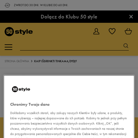
ZWROT DO 30 DNI. W KLUBIE DO 60 DNI.
×
Dołącz do Klubu 50 style
STRONA GŁÓWNA
KAIP IŠSIRINKTI TINKAMĄ DYDĮ?
KAIP IŠSIRINKTI TINKAMĄ DYDĮ?
Powrót do sklepu
Chronimy Twoje dane
Dokładamy wszelkich starań, aby zakupy naszych Klientów były udane, a produkty,
które wybierają – najlepiej dopasowane do ich potrzeb. Robimy to jednak przy pełnym
poszanowaniu bezpieczeństwa wszystkich danych osobowych. Kliknij „OK”, jeśli
chcesz, abyśmy wykorzystywali informacje o Twoich zachowaniach na naszej stronie
ZAPISZ SIĘ DO
do przygotowania personalizowanych specjalnie dla Ciebie treści, w tym rekomendacji