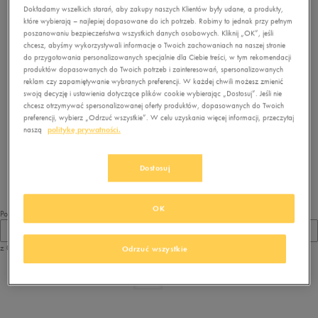
Dokładamy wszelkich starań, aby zakupy naszych Klientów były udane, a produkty,
które wybierają – najlepiej dopasowane do ich potrzeb. Robimy to jednak przy pełnym
poszanowaniu bezpieczeństwa wszystkich danych osobowych. Kliknij „OK”, jeśli
chcesz, abyśmy wykorzystywali informacje o Twoich zachowaniach na naszej stronie
do przygotowania personalizowanych specjalnie dla Ciebie treści, w tym rekomendacji
produktów dopasowanych do Twoich potrzeb i zainteresowań, spersonalizowanych
reklam czy zapamiętywanie wybranych preferencji. W każdej chwili możesz zmienić
swoją decyzję i ustawienia dotyczące plików cookie wybierając „Dostosuj”. Jeśli nie
chcesz otrzymywać spersonalizowanej oferty produktów, dopasowanych do Twoich
preferencji, wybierz „Odrzuć wszystkie”. W celu uzyskania więcej informacji, przeczytaj
Brak produktów do wyświetlenia
naszą
politykę prywatności.
Zmień kryteria wyszukiwania lub
usuń wybrane filtry
Dostosuj
OK
Pokaż
60
z 0
Odrzuć wszystkie
z
1