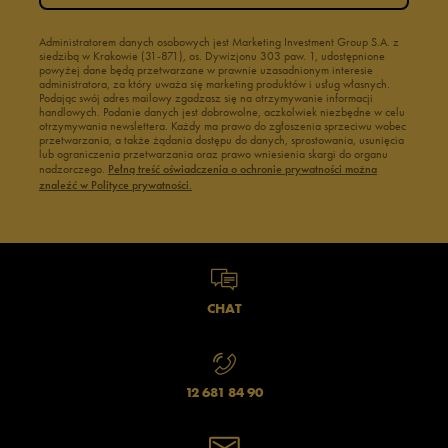
Administratorem danych osobowych jest Marketing Investment Group S.A. z
siedzibą w Krakowie (31-871), os. Dywizjonu 303 paw. 1, udostępnione
powyżej dane będą przetwarzane w prawnie uzasadnionym interesie
administratora, za który uważa się marketing produktów i usług własnych.
Podając swój adres mailowy zgadzasz się na otrzymywanie informacji
handlowych. Podanie danych jest dobrowolne, aczkolwiek niezbędne w celu
otrzymywania newslettera. Każdy ma prawo do zgłoszenia sprzeciwu wobec
przetwarzania, a także żądania dostępu do danych, sprostowania, usunięcia
lub ograniczenia przetwarzania oraz prawo wniesienia skargi do organu
nadzorczego.
Pełną treść oświadczenia o ochronie prywatności można
znaleźć w Polityce prywatności.
CHAT
12 681 84 90