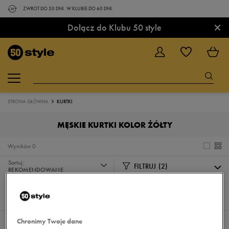
ZWROT DO 30 DNI. W KLUBIE DO 60 DNI.
×
Dołącz do Klubu 50 style
STRONA GŁÓWNA
KURTKI
MĘSKIE KURTKI KOLOR ŻÓŁTY
Wyników
0
Sortuj:
FILTRUJ
(2)
REKOMENDOWANE
Pokaż
60
z 0
Chronimy Twoje dane
Wybrane filtry:
MĘSKIE
ŻÓŁTY
Wyczyść filtry