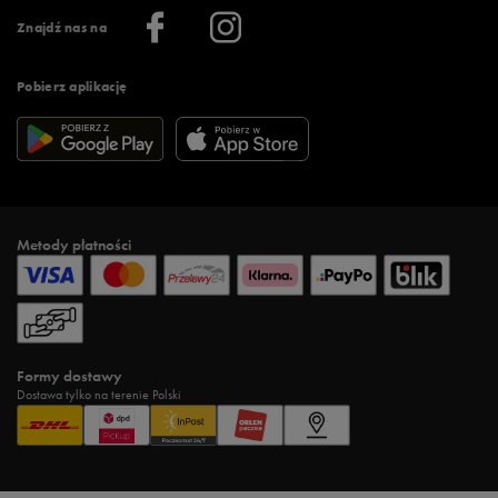
Informacje o firmie
Więcej regulaminów >
Znajdź nas na
Pobierz aplikację
Metody płatności
Formy dostawy
Dostawa tylko na terenie Polski