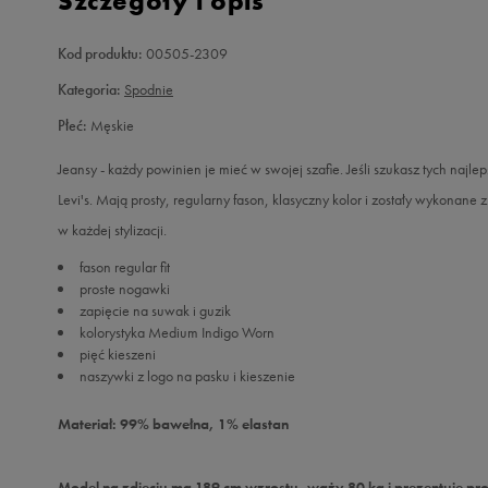
Szczegóły i opis
Kod produktu:
00505-2309
Kategoria:
Spodnie
Płeć:
Męskie
Jeansy - każdy powinien je mieć w swojej szafie. Jeśli szukasz tych na
Levi's. Mają prosty, regularny fason, klasyczny kolor i zostały wykonan
w każdej stylizacji.
fason regular fit
proste nogawki
zapięcie na suwak i guzik
kolorystyka Medium Indigo Worn
pięć kieszeni
naszywki z logo na pasku i kieszenie
Materiał: 99% bawełna, 1% elastan
Model na zdjęciu ma 189 cm wzrostu, waży 80 kg i prezentuje pr