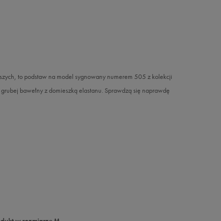
jlepszych, to podstaw na model sygnowany numerem 505 z kolekcji
e z grubej bawełny z domieszką elastanu. Sprawdzą się naprawdę
odukt w rozmiarze M.