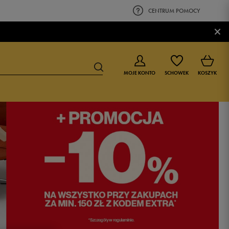
CENTRUM POMOCY
×
MOJE KONTO
SCHOWEK
KOSZYK
BUTY DLA CHŁOPCA
BUTY DLA DZIEWCZYNKI
0-4 lat
0-4 lat
4-8 lat
4-8 lat
9-16 lat
9-16 lat