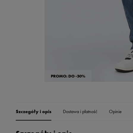
Skechers
Timberland
Umbro
Under Armour
Up8
U.S. Polo ASSN.
Vans
PROMO: DO -30%
Szczegóły i opis
Dostawa i płatność
Opinie