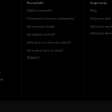
Poradniki
Inspiracje
Tabela rozmiarów
Blog
Oznaczenia słowne i piktogramy
Historia marek
Jak zmierzyć stopę?
Stylizacje męsk
Stylizacje dam
Jak dobrać rozmiar?
lientów
Jakie buty na siłownię wybrać?
Jak wybrać buty na zimę?
Wyczyść
Szukaj
Więcej >
e
yle