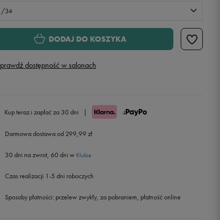
3/34
31/32
Powiadom o dostępności
DODAJ DO KOSZYKA
32/32
Powiadom o dostępności
prawdź dostępność w salonach
32/34
Powiadom o dostępności
33/32
Powiadom o dostępności
Kup teraz i zapłać za 30 dni
|
Darmowa dostawa od 299,99 zł
33/34
30 dni na zwrot, 60 dni w
Klubie
34/32
Powiadom o dostępności
Czas realizacji 1-5 dni roboczych
34/34
Powiadom o dostępności
Sposoby płatności:
przelew zwykły, za pobraniem, płatność online
36/34
Powiadom o dostępności