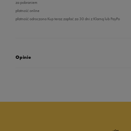
za pobraniem
płatność online
płatność odroczona Kup teraz zapłać za 30 dni z Klarną lub PayPo
Opinie
5.0
opinii klientów
6
z całego okresu
zebranych i zweryfikowanych przez