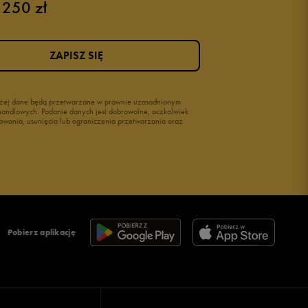
 250 zł
ZAPISZ SIĘ
wyżej dane będą przetwarzane w prawnie uzasadnionym
i handlowych. Podanie danych jest dobrowolne, aczkolwiek
owania, usunięcia lub ograniczenia przetwarzania oraz
Pobierz aplikację