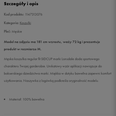
Szczegóły i opis
XXL
Powiadom o dostępności
Kod produktu:
1147313076
Kategoria:
Koszulki
Płeć:
Męskie
Model na zdjęciu ma 181 cm wzrostu, waży 72 kg i prezentuje
produkt w rozmiarze M.
Męska koszulka regular fit SIDCUP marki Lonsdale doda sportowego
charakteru Twojej garderobie. Unikatowy wzór aplikacji nawiązuje do
bokserskiego dziedzictwa marki. Miękka w dotyku bawełna zapewni komfort
użytkowania. Naszywka z logówką podkreśla oryginalność modelu.
Materiał: 100% bawełna