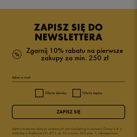
Produkt nie posiada recenzji
ZAPISZ SIĘ DO
NEWSLETTERA
Zgarnij 10% rabatu na pierwsze
zakupy za min. 250 zł
Adres e-mail
Oferta damska
Oferta męska
ZAPISZ SIĘ
Administratorem danych osobowych jest Marketing Investment Group S.A. z
siedzibą w Krakowie (31-871), os. Dywizjonu 303 paw. 1, udostępnione