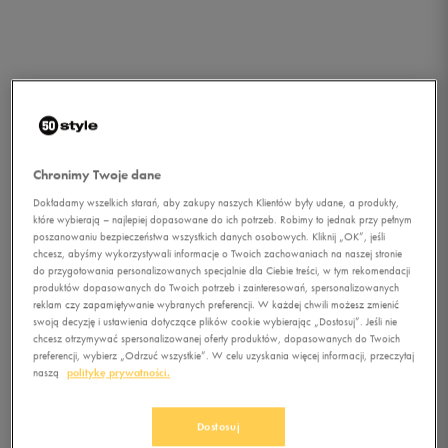
Chronimy Twoje dane
Dokładamy wszelkich starań, aby zakupy naszych Klientów były udane, a produkty,
które wybierają – najlepiej dopasowane do ich potrzeb. Robimy to jednak przy pełnym
poszanowaniu bezpieczeństwa wszystkich danych osobowych. Kliknij „OK”, jeśli
chcesz, abyśmy wykorzystywali informacje o Twoich zachowaniach na naszej stronie
do przygotowania personalizowanych specjalnie dla Ciebie treści, w tym rekomendacji
produktów dopasowanych do Twoich potrzeb i zainteresowań, spersonalizowanych
1/1
reklam czy zapamiętywanie wybranych preferencji. W każdej chwili możesz zmienić
swoją decyzję i ustawienia dotyczące plików cookie wybierając „Dostosuj”. Jeśli nie
chcesz otrzymywać spersonalizowanej oferty produktów, dopasowanych do Twoich
preferencji, wybierz „Odrzuć wszystkie”. W celu uzyskania więcej informacji, przeczytaj
naszą
politykę prywatności.
Dostosuj
LONSDALE T-SHIRT SIDCUP