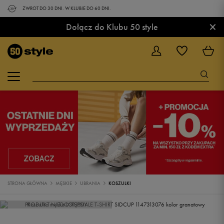
ZWROT DO 30 DNI. W KLUBIE DO 60 DNI.
×
Dołącz do Klubu 50 style
STRONA GŁÓWNA
MĘSKIE
UBRANIA
KOSZULKI
PRODUKT NIEDOSTĘPNY