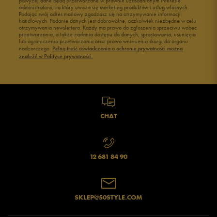
powyżej dane będą przetwarzane w prawnie uzasadnionym interesie
administratora, za który uważa się marketing produktów i usług własnych.
Podając swój adres mailowy zgadzasz się na otrzymywanie informacji
handlowych. Podanie danych jest dobrowolne, aczkolwiek niezbędne w celu
otrzymywania newslettera. Każdy ma prawo do zgłoszenia sprzeciwu wobec
przetwarzania, a także żądania dostępu do danych, sprostowania, usunięcia
lub ograniczenia przetwarzania oraz prawo wniesienia skargi do organu
nadzorczego.
Pełną treść oświadczenia o ochronie prywatności można
znaleźć w Polityce prywatności.
CHAT
12 681 84 90
SKLEP@50STYLE.COM