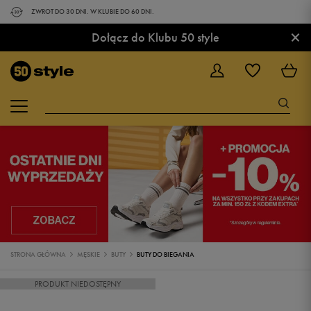
ZWROT DO 30 DNI. W KLUBIE DO 60 DNI.
×
Dołącz do Klubu 50 style
STRONA GŁÓWNA
MĘSKIE
BUTY
BUTY DO BIEGANIA
PRODUKT NIEDOSTĘPNY