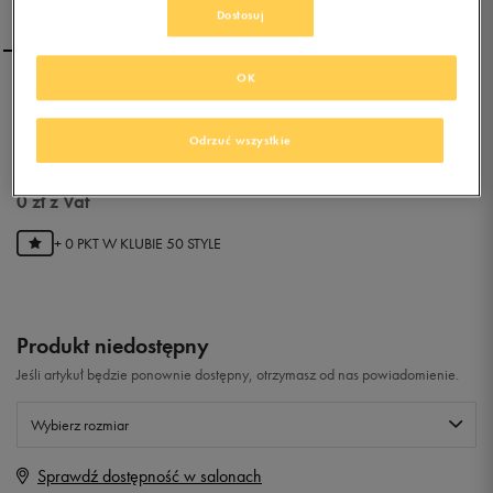
Dostosuj
OK
LOTTO ANTARES V
Odrzuć wszystkie
0.0
(
0
)
0
zł
z Vat
+ 0 PKT W
KLUBIE 50 STYLE
Produkt niedostępny
Jeśli artykuł będzie ponownie dostępny, otrzymasz od nas powiadomienie.
Wybierz rozmiar
Sprawdź dostępność w salonach
Rozmiary EU
Rozmiary US