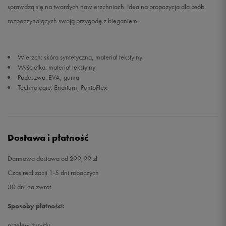
sprawdzą się na twardych nawierzchniach. Idealna propozycja dla osób
rozpoczynających swoją przygodę z bieganiem.
45
28,7 cm
Powiadom o dostępności
46
29,3 cm
Powiadom o dostępności
Wierzch: skóra syntetyczna, materiał tekstylny
Wyściółka: materiał tekstylny
46,5
29,7 cm
Powiadom o dostępności
Podeszwa: EVA, guma
Technologie: Enarturn, PuntoFlex
Dostawa i płatność
Darmowa dostawa od 299,99 zł
Czas realizacji 1-5 dni roboczych
30 dni na zwrot
Sposoby płatności:
przelew zwykły