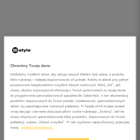
Chronimy Twoje dane
Dokładamy wszelkich starań, aby zakupy naszych Klientów były udane, a produkty,
które wybierają – najlepiej dopasowane do ich potrzeb. Robimy to jednak przy pełnym
poszanowaniu bezpieczeństwa wszystkich danych osobowych. Kliknij „OK”, jeśli
chcesz, abyśmy wykorzystywali informacje o Twoich zachowaniach na naszej stronie
do przygotowania personalizowanych specjalnie dla Ciebie treści, w tym rekomendacji
produktów dopasowanych do Twoich potrzeb i zainteresowań, spersonalizowanych
reklam czy zapamiętywanie wybranych preferencji. W każdej chwili możesz zmienić
swoją decyzję i ustawienia dotyczące plików cookie wybierając „Dostosuj”. Jeśli nie
chcesz otrzymywać spersonalizowanej oferty produktów, dopasowanych do Twoich
1/2
preferencji, wybierz „Odrzuć wszystkie”. W celu uzyskania więcej informacji, przeczytaj
naszą
politykę prywatności.