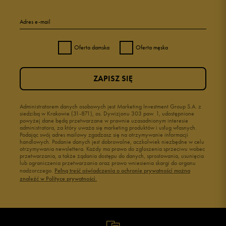
Adres e-mail
Oferta damska
Oferta męska
ZAPISZ SIĘ
Administratorem danych osobowych jest Marketing Investment Group S.A. z
siedzibą w Krakowie (31-871), os. Dywizjonu 303 paw. 1, udostępnione
powyżej dane będą przetwarzane w prawnie uzasadnionym interesie
administratora, za który uważa się marketing produktów i usług własnych.
Podając swój adres mailowy zgadzasz się na otrzymywanie informacji
handlowych. Podanie danych jest dobrowolne, aczkolwiek niezbędne w celu
otrzymywania newslettera. Każdy ma prawo do zgłoszenia sprzeciwu wobec
przetwarzania, a także żądania dostępu do danych, sprostowania, usunięcia
lub ograniczenia przetwarzania oraz prawo wniesienia skargi do organu
nadzorczego.
Pełną treść oświadczenia o ochronie prywatności można
znaleźć w Polityce prywatności.