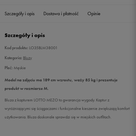
Szczegóły i opis
Dostawa i płatność
Opinie
L
Powiadom o dostępności
XL
Powiadom o dostępności
Szczegóły i opis
XXL
Powiadom o dostępności
Kod produktu:
LO35BLM38001
Kategoria:
Bluzy
Płeć:
Męskie
Model na zdjęciu ma 189 cm wzrostu, waży 85 kg i prezentuje
produkt w rozmiarze M.
Bluza z kapturem LOTTO MEZO to gwarancja wygody. Kaptur z
wyróżniającymi się ściągaczami i funkcjonalne kieszenie zwiększają komfort
użytkowania. Bluza doskonale sprawdzi się w miejskich outfitach.