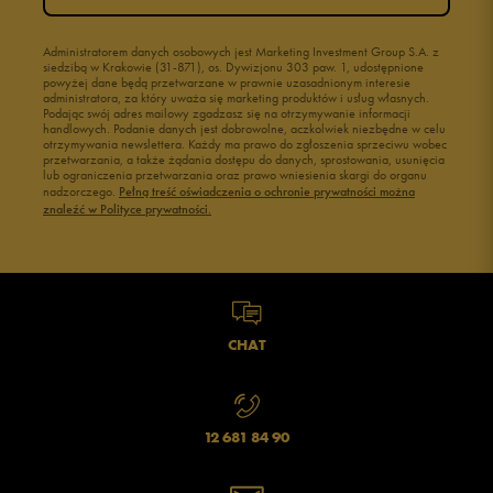
Administratorem danych osobowych jest Marketing Investment Group S.A. z
siedzibą w Krakowie (31-871), os. Dywizjonu 303 paw. 1, udostępnione
powyżej dane będą przetwarzane w prawnie uzasadnionym interesie
administratora, za który uważa się marketing produktów i usług własnych.
Podając swój adres mailowy zgadzasz się na otrzymywanie informacji
handlowych. Podanie danych jest dobrowolne, aczkolwiek niezbędne w celu
otrzymywania newslettera. Każdy ma prawo do zgłoszenia sprzeciwu wobec
przetwarzania, a także żądania dostępu do danych, sprostowania, usunięcia
lub ograniczenia przetwarzania oraz prawo wniesienia skargi do organu
nadzorczego.
Pełną treść oświadczenia o ochronie prywatności można
znaleźć w Polityce prywatności.
CHAT
12 681 84 90