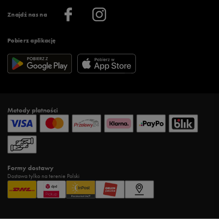
Informacje o firmie
Więcej regulaminów >
Znajdź nas na
Pobierz aplikację
Metody płatności
Formy dostawy
Dostawa tylko na terenie Polski