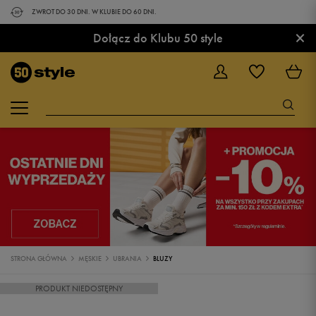
ZWROT DO 30 DNI. W KLUBIE DO 60 DNI.
×
Dołącz do Klubu 50 style
STRONA GŁÓWNA
MĘSKIE
UBRANIA
BLUZY
PRODUKT NIEDOSTĘPNY