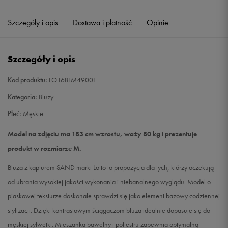
Szczegóły i opis
Dostawa i płatność
Opinie
L
Powiadom o dostępności
XL
Powiadom o dostępności
Szczegóły i opis
XXL
Powiadom o dostępności
Kod produktu:
LO16BLM49001
Kategoria:
Bluzy
Płeć:
Męskie
Model na zdjęciu ma 183 cm wzrostu, waży 80 kg i prezentuje
produkt w rozmiarze M.
Bluza z kapturem SAND marki Lotto to propozycja dla tych, którzy oczekują
od ubrania wysokiej jakości wykonania i niebanalnego wyglądu. Model o
piaskowej teksturze doskonale sprawdzi się jako element bazowy codziennej
stylizacji. Dzięki kontrastowym ściągaczom bluza idealnie dopasuje się do
męskiej sylwetki. Mieszanka bawełny i poliestru zapewnia optymalną