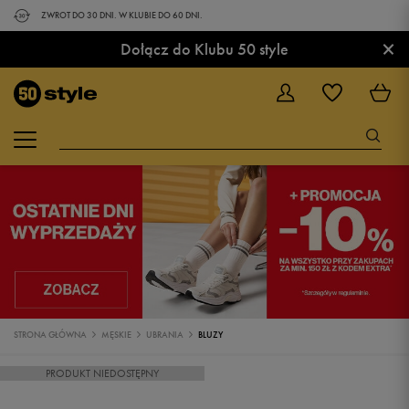
ZWROT DO 30 DNI. W KLUBIE DO 60 DNI.
×
Dołącz do Klubu 50 style
STRONA GŁÓWNA
MĘSKIE
UBRANIA
BLUZY
PRODUKT NIEDOSTĘPNY