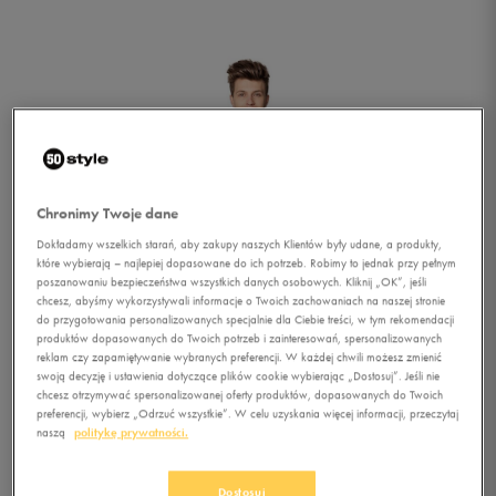
Chronimy Twoje dane
Dokładamy wszelkich starań, aby zakupy naszych Klientów były udane, a produkty,
które wybierają – najlepiej dopasowane do ich potrzeb. Robimy to jednak przy pełnym
poszanowaniu bezpieczeństwa wszystkich danych osobowych. Kliknij „OK”, jeśli
chcesz, abyśmy wykorzystywali informacje o Twoich zachowaniach na naszej stronie
do przygotowania personalizowanych specjalnie dla Ciebie treści, w tym rekomendacji
produktów dopasowanych do Twoich potrzeb i zainteresowań, spersonalizowanych
reklam czy zapamiętywanie wybranych preferencji. W każdej chwili możesz zmienić
swoją decyzję i ustawienia dotyczące plików cookie wybierając „Dostosuj”. Jeśli nie
chcesz otrzymywać spersonalizowanej oferty produktów, dopasowanych do Twoich
preferencji, wybierz „Odrzuć wszystkie”. W celu uzyskania więcej informacji, przeczytaj
1/2
naszą
politykę prywatności.
Dostosuj