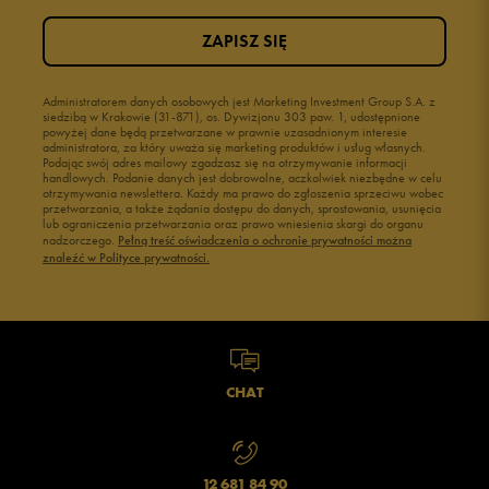
ZAPISZ SIĘ
Administratorem danych osobowych jest Marketing Investment Group S.A. z
siedzibą w Krakowie (31-871), os. Dywizjonu 303 paw. 1, udostępnione
powyżej dane będą przetwarzane w prawnie uzasadnionym interesie
administratora, za który uważa się marketing produktów i usług własnych.
Podając swój adres mailowy zgadzasz się na otrzymywanie informacji
handlowych. Podanie danych jest dobrowolne, aczkolwiek niezbędne w celu
otrzymywania newslettera. Każdy ma prawo do zgłoszenia sprzeciwu wobec
przetwarzania, a także żądania dostępu do danych, sprostowania, usunięcia
lub ograniczenia przetwarzania oraz prawo wniesienia skargi do organu
nadzorczego.
Pełną treść oświadczenia o ochronie prywatności można
znaleźć w Polityce prywatności.
CHAT
12 681 84 90