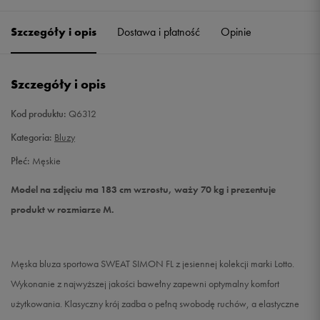
Szczegóły i opis
Dostawa i płatność
Opinie
M
Powiadom o dostępności
L
Powiadom o dostępności
Szczegóły i opis
XL
Powiadom o dostępności
Kod produktu:
Q6312
Kategoria:
Bluzy
XXL
Powiadom o dostępności
Płeć:
Męskie
Model na zdjęciu ma 183 cm wzrostu, waży 70 kg i prezentuje
produkt w rozmiarze M.
Męska bluza sportowa SWEAT SIMON FL z jesiennej kolekcji marki Lotto.
Wykonanie z najwyższej jakości bawełny zapewni optymalny komfort
użytkowania. Klasyczny krój zadba o pełną swobodę ruchów, a elastyczne