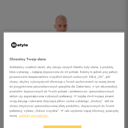
Chronimy Twoje dane
Dokładamy wszelkich starań, aby zakupy naszych Klientów były udane, a produkty,
które wybierają – najlepiej dopasowane do ich potrzeb. Robimy to jednak przy pełnym
poszanowaniu bezpieczeństwa wszystkich danych osobowych. Kliknij „OK”, jeśli
chcesz, abyśmy wykorzystywali informacje o Twoich zachowaniach na naszej stronie
do przygotowania personalizowanych specjalnie dla Ciebie treści, w tym rekomendacji
produktów dopasowanych do Twoich potrzeb i zainteresowań, spersonalizowanych
reklam czy zapamiętywanie wybranych preferencji. W każdej chwili możesz zmienić
swoją decyzję i ustawienia dotyczące plików cookie wybierając „Dostosuj”. Jeśli nie
chcesz otrzymywać spersonalizowanej oferty produktów, dopasowanych do Twoich
1/4
preferencji, wybierz „Odrzuć wszystkie”. W celu uzyskania więcej informacji, przeczytaj
naszą
politykę prywatności.