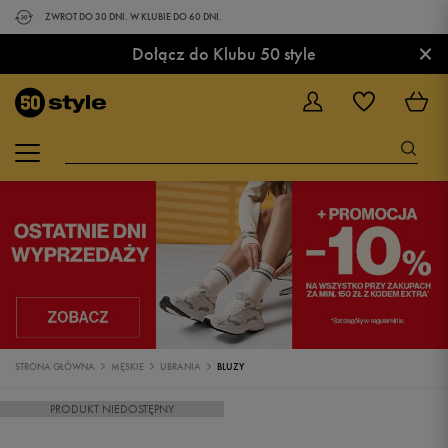
ZWROT DO 30 DNI. W KLUBIE DO 60 DNI.
×
Dołącz do Klubu 50 style
STRONA GŁÓWNA
MĘSKIE
UBRANIA
BLUZY
PRODUKT NIEDOSTĘPNY