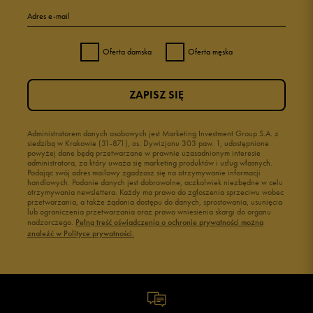
Adres e-mail
Oferta damska
Oferta męska
ZAPISZ SIĘ
Administratorem danych osobowych jest Marketing Investment Group S.A. z
siedzibą w Krakowie (31-871), os. Dywizjonu 303 paw. 1, udostępnione
powyżej dane będą przetwarzane w prawnie uzasadnionym interesie
administratora, za który uważa się marketing produktów i usług własnych.
Podając swój adres mailowy zgadzasz się na otrzymywanie informacji
handlowych. Podanie danych jest dobrowolne, aczkolwiek niezbędne w celu
otrzymywania newslettera. Każdy ma prawo do zgłoszenia sprzeciwu wobec
przetwarzania, a także żądania dostępu do danych, sprostowania, usunięcia
lub ograniczenia przetwarzania oraz prawo wniesienia skargi do organu
nadzorczego.
Pełną treść oświadczenia o ochronie prywatności można
znaleźć w Polityce prywatności.