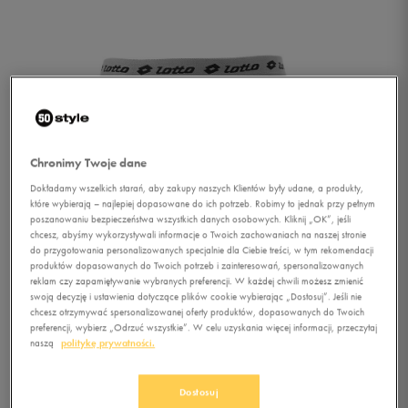
Chronimy Twoje dane
Dokładamy wszelkich starań, aby zakupy naszych Klientów były udane, a produkty,
które wybierają – najlepiej dopasowane do ich potrzeb. Robimy to jednak przy pełnym
poszanowaniu bezpieczeństwa wszystkich danych osobowych. Kliknij „OK”, jeśli
chcesz, abyśmy wykorzystywali informacje o Twoich zachowaniach na naszej stronie
do przygotowania personalizowanych specjalnie dla Ciebie treści, w tym rekomendacji
produktów dopasowanych do Twoich potrzeb i zainteresowań, spersonalizowanych
reklam czy zapamiętywanie wybranych preferencji. W każdej chwili możesz zmienić
swoją decyzję i ustawienia dotyczące plików cookie wybierając „Dostosuj”. Jeśli nie
chcesz otrzymywać spersonalizowanej oferty produktów, dopasowanych do Twoich
preferencji, wybierz „Odrzuć wszystkie”. W celu uzyskania więcej informacji, przeczytaj
naszą
politykę prywatności.
1/3
Dostosuj