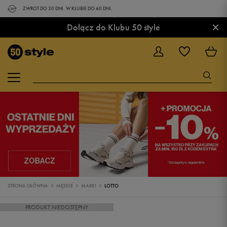
ZWROT DO 30 DNI. W KLUBIE DO 60 DNI.
×
Dołącz do Klubu 50 style
STRONA GŁÓWNA
MĘSKIE
MARKI
LOTTO
PRODUKT NIEDOSTĘPNY