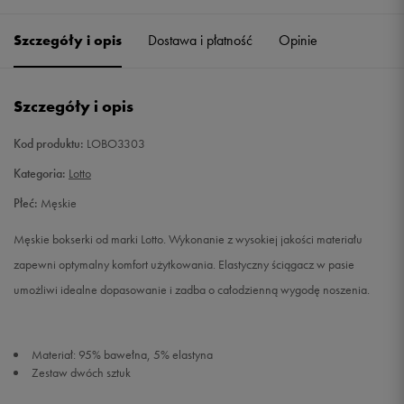
Szczegóły i opis
Dostawa i płatność
Opinie
M
Powiadom o dostępności
L
Powiadom o dostępności
Szczegóły i opis
XL
Powiadom o dostępności
Kod produktu:
LOBO3303
Kategoria:
Lotto
Płeć:
Męskie
Męskie bokserki od marki Lotto. Wykonanie z wysokiej jakości materiału
zapewni optymalny komfort użytkowania. Elastyczny ściągacz w pasie
umożliwi idealne dopasowanie i zadba o całodzienną wygodę noszenia.
Materiał: 95% bawełna, 5% elastyna
Zestaw dwóch sztuk