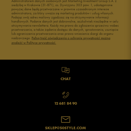
Administratorem danych osobowych jest Marketing Investment Group S.A. z
siedzibą w Krakowie (31-871), os. Dywizjonu 303 paw. 1, udostępnione
powyżej dane będą przetwarzane w prawnie uzasadnionym interesie
administratora, za który uważa się marketing produktów i usług własnych.
Podając swój adres mailowy zgadzasz się na otrzymywanie informacji
handlowych. Podanie danych jest dobrowolne, aczkolwiek niezbędne w celu
otrzymywania newslettera. Każdy ma prawo do zgłoszenia sprzeciwu wobec
przetwarzania, a także żądania dostępu do danych, sprostowania, usunięcia
lub ograniczenia przetwarzania oraz prawo wniesienia skargi do organu
nadzorczego.
Pełną treść oświadczenia o ochronie prywatności można
znaleźć w Polityce prywatności.
CHAT
12 681 84 90
SKLEP@50STYLE.COM