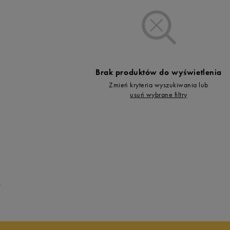
Vans
Timberland
Umbro
Under Armour
Up8
Brak produktów do wyświetlenia
U.S. Polo ASSN.
Zmień kryteria wyszukiwania lub
Vans
usuń wybrane filtry
0