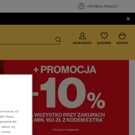
CENTRUM POMOCY
×
MOJE KONTO
SCHOWEK
KOSZYK
BUTY DLA CHŁOPCA
BUTY DLA DZIEWCZYNKI
0-4 lat
0-4 lat
4-8 lat
4-8 lat
9-16 lat
9-16 lat
asowane do ich
śli chcesz,
ecjalnie dla
 reklam czy
w cookie