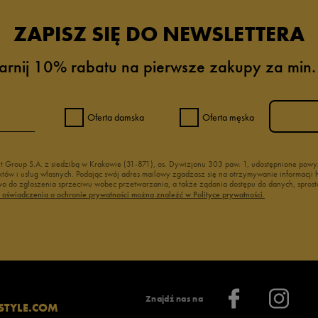
ZAPISZ SIĘ DO NEWSLETTERA
arnij 10% rabatu na pierwsze zakupy za min.
Oferta damska
Oferta męska
nt Group S.A. z siedzibą w Krakowie (31-871), os. Dywizjonu 303 paw. 1, udostępnione po
duktów i usług własnych. Podając swój adres mailowy zgadzasz się na otrzymywanie informacj
 do zgłoszenia sprzeciwu wobec przetwarzania, a także żądania dostępu do danych, sprost
ć oświadczenia o ochronie prywatności można znaleźć w Polityce prywatności.
Znajdź nas na
STYLE.COM