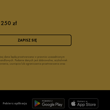
 250 zł
ZAPISZ SIĘ
wyżej dane będą przetwarzane w prawnie uzasadnionym
i handlowych. Podanie danych jest dobrowolne, aczkolwiek
owania, usunięcia lub ograniczenia przetwarzania oraz
Pobierz aplikację