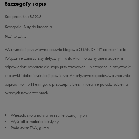
Szczegóły i opis
41
26 cm
Powiadom o dostępności
Kod produktu:
R5938
42
26,7 cm
Powiadom o dostępności
Kategoria:
Buty do biegania
Płeć:
Męskie
42,5
27 cm
Powiadom o dostępności
Wytrzymałe i przewiewne obuwie biegowe GRANDE NY od marki Lotto.
43
27,3 cm
Powiadom o dostępności
Połączenie zamszu z syntetycznymi wstawkami oraz nylonem zapewni
odpowiednie wsparcie dla stopy przy zachowaniu niezbędnej elastyczności
44
28 cm
Powiadom o dostępności
cholewki i dobrej cyrkulacji powietrza. Amortyzowana podeszwa znacznie
poprawi komfort treningu, a przyczepny bieżnik idealnie poradzi sobie na
44,5
28,3 cm
Powiadom o dostępności
twardych nawierzchniach.
44,5
29 cm
Powiadom o dostępności
Wierzch: skóra naturalna i syntetyczna, nylon
45
28,7 cm
Powiadom o dostępności
Wyściółka: materiał tekstylny
Podeszwa: EVA, guma
46
29,3 cm
Powiadom o dostępności