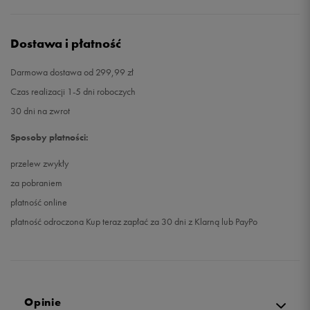
46,5
29,7 cm
Powiadom o dostępności
Dostawa i płatność
Darmowa dostawa od 299,99 zł
Czas realizacji 1-5 dni roboczych
30 dni na zwrot
Sposoby płatności:
przelew zwykły
za pobraniem
płatność online
płatność odroczona Kup teraz zapłać za 30 dni z Klarną lub PayPo
Opinie