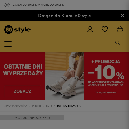
ZWROT DO 30 DNI. W KLUBIE DO 60 DNI.
×
Dołącz do Klubu 50 style
STRONA GŁÓWNA
MĘSKIE
BUTY
BUTY DO BIEGANIA
PRODUKT NIEDOSTĘPNY