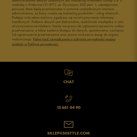
Administratorem danych osobowych jest Marketing Investment Group S.A. z
siedzibą w Krakowie (31-871), os. Dywizjonu 303 paw. 1, udostępnione
powyżej dane będą przetwarzane w prawnie uzasadnionym interesie
administratora, za który uważa się marketing produktów i usług własnych.
Podając swój adres mailowy zgadzasz się na otrzymywanie informacji
handlowych. Podanie danych jest dobrowolne, aczkolwiek niezbędne w celu
otrzymywania newslettera. Każdy ma prawo do zgłoszenia sprzeciwu wobec
przetwarzania, a także żądania dostępu do danych, sprostowania, usunięcia
lub ograniczenia przetwarzania oraz prawo wniesienia skargi do organu
nadzorczego.
Pełną treść oświadczenia o ochronie prywatności można
znaleźć w Polityce prywatności.
CHAT
12 681 84 90
SKLEP@50STYLE.COM