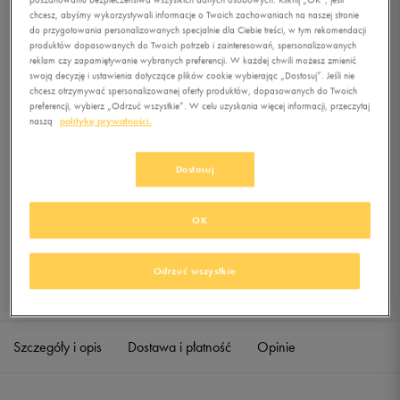
chcesz, abyśmy wykorzystywali informacje o Twoich zachowaniach na naszej stronie
do przygotowania personalizowanych specjalnie dla Ciebie treści, w tym rekomendacji
produktów dopasowanych do Twoich potrzeb i zainteresowań, spersonalizowanych
0.0
(
0
)
reklam czy zapamiętywanie wybranych preferencji. W każdej chwili możesz zmienić
0
zł
z Vat
swoją decyzję i ustawienia dotyczące plików cookie wybierając „Dostosuj”. Jeśli nie
chcesz otrzymywać spersonalizowanej oferty produktów, dopasowanych do Twoich
+ 0 PKT W
KLUBIE 50 STYLE
preferencji, wybierz „Odrzuć wszystkie”. W celu uzyskania więcej informacji, przeczytaj
naszą
politykę prywatności.
Dostosuj
Produkt niedostępny
Jeśli artykuł będzie ponownie dostępny, otrzymasz od nas powiadomienie.
OK
Wybierz rozmiar
Odrzuć wszystkie
Sprawdź dostępność w salonach
Rozmiary EU
Rozmiary US
39
25,2 cm
Powiadom o dostępności
Szczegóły i opis
Dostawa i płatność
Opinie
40
25,5 cm
Powiadom o dostępności