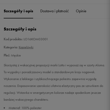
Szczegóły i opis
Dostawa i płatność
Opinie
M
Powiadom o dostępności
L
Powiadom o dostępności
Szczegóły i opis
XL
Powiadom o dostępności
Kod produktu:
LO16KOM03001
Kategoria:
Kąpielówki
XXL
Powiadom o dostępności
Płeć:
Męskie
Skorzystaj z wakacyjnej propozycji marki Lotto i wyposaż się w szorty Aloma.
To wygodny i ponadczasowy model o standardowym kroju nogawek.
Wykonanie z lekkiego i szybkoschnącego poliestru zapewnia wygodę
noszenia. Dopasowanie szerokości ułatwia elastyczny pas ze sznurkiem do
regulacji. Wstawka w energetycznym kolorze nadaje spodenkom jeszcze
bardziej wakacyjnego charakteru.
Materiał: 100% poliester