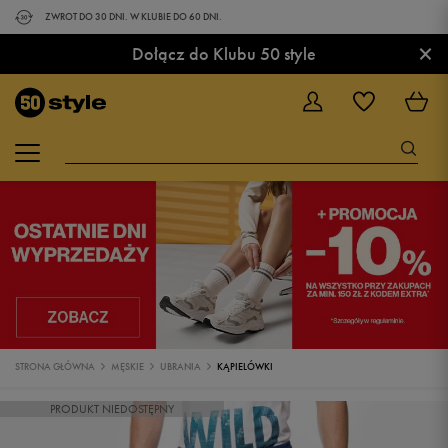
ZWROT DO 30 DNI. W KLUBIE DO 60 DNI.
×
Dołącz do Klubu 50 style
STRONA GŁÓWNA
MĘSKIE
UBRANIA
KĄPIELÓWKI
PRODUKT NIEDOSTĘPNY