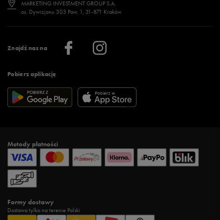
Jak wybrać buty na zimę?
Stylizacje damskie
Sklepy stacjonarne
MARKETING INVESTMENT GROUP S.A.
os. Dywizjonu 303 Paw. 1, 31-871 Kraków
Więcej >
Klub 50 style
Regulamin sklepu 50 style
Praca
Regulamin aplikacji 50 style
Informacje o firmie
Więcej regulaminów >
Znajdź nas na
Pobierz aplikację
Metody płatności
Formy dostawy
Dostawa tylko na terenie Polski