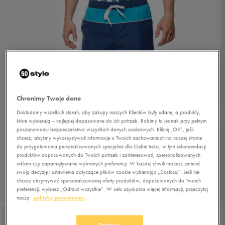
Chronimy Twoje dane
Dokładamy wszelkich starań, aby zakupy naszych Klientów były udane, a produkty,
które wybierają – najlepiej dopasowane do ich potrzeb. Robimy to jednak przy pełnym
poszanowaniu bezpieczeństwa wszystkich danych osobowych. Kliknij „OK”, jeśli
chcesz, abyśmy wykorzystywali informacje o Twoich zachowaniach na naszej stronie
do przygotowania personalizowanych specjalnie dla Ciebie treści, w tym rekomendacji
produktów dopasowanych do Twoich potrzeb i zainteresowań, spersonalizowanych
reklam czy zapamiętywanie wybranych preferencji. W każdej chwili możesz zmienić
swoją decyzję i ustawienia dotyczące plików cookie wybierając „Dostosuj”. Jeśli nie
chcesz otrzymywać spersonalizowanej oferty produktów, dopasowanych do Twoich
preferencji, wybierz „Odrzuć wszystkie”. W celu uzyskania więcej informacji, przeczytaj
1/3
naszą
politykę prywatności.
Dostosuj