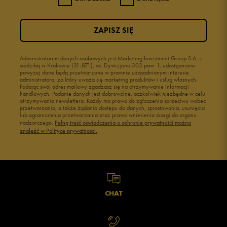
ZAPISZ SIĘ
Administratorem danych osobowych jest Marketing Investment Group S.A. z
siedzibą w Krakowie (31-871), os. Dywizjonu 303 paw. 1, udostępnione
powyżej dane będą przetwarzane w prawnie uzasadnionym interesie
administratora, za który uważa się marketing produktów i usług własnych.
Podając swój adres mailowy zgadzasz się na otrzymywanie informacji
handlowych. Podanie danych jest dobrowolne, aczkolwiek niezbędne w celu
otrzymywania newslettera. Każdy ma prawo do zgłoszenia sprzeciwu wobec
przetwarzania, a także żądania dostępu do danych, sprostowania, usunięcia
lub ograniczenia przetwarzania oraz prawo wniesienia skargi do organu
nadzorczego.
Pełną treść oświadczenia o ochronie prywatności można
znaleźć w Polityce prywatności.
CHAT