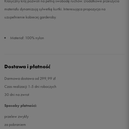
Klasyczny krój pozwoli na pełną swobodę ruchów. Dodatkowe przeszycia
materiału dynamizują sylwetkę kurtki. Interesująca propozycja na
uzupełnienie kobiecej garderoby.
Materiał: 100% nylon
Dostawa i płatność
Darmowa dostawa od 299,99 zł
Czas realizacji 1-5 dni roboczych
30 dni na zwrot
Sposoby płatności:
przelew zwykły
za pobraniem