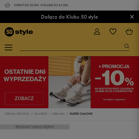
ZWROT DO 30 DNI. W KLUBIE DO 60 DNI.
×
Dołącz do Klubu 50 style
STRONA GŁÓWNA
DAMSKIE
UBRANIA
KURTKI ZIMOWE
PRODUKT NIEDOSTĘPNY