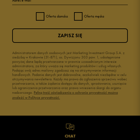
Adres e-mail
Oferta damska
Oferta męska
ZAPISZ SIĘ
Administratorem danych osobowych jest Marketing Investment Group S.A. z
siedzibą w Krakowie (31-871), os. Dywizjonu 303 paw. 1, udostępnione
powyżej dane będą przetwarzane w prawnie uzasadnionym interesie
administratora, za który uważa się marketing produktów i usług własnych.
Podając swój adres mailowy zgadzasz się na otrzymywanie informacji
handlowych. Podanie danych jest dobrowolne, aczkolwiek niezbędne w celu
otrzymywania newslettera. Każdy ma prawo do zgłoszenia sprzeciwu wobec
przetwarzania, a także żądania dostępu do danych, sprostowania, usunięcia
lub ograniczenia przetwarzania oraz prawo wniesienia skargi do organu
nadzorczego.
Pełną treść oświadczenia o ochronie prywatności można
znaleźć w Polityce prywatności.
CHAT