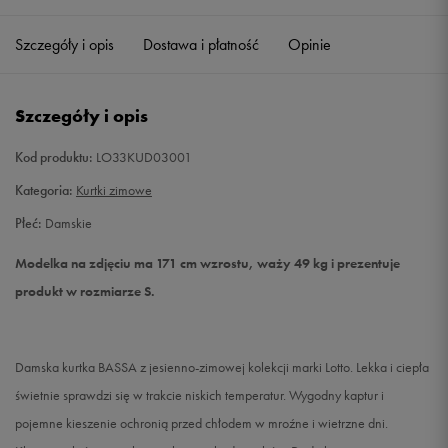
Szczegóły i opis
Dostawa i płatność
Opinie
S
Powiadom o dostępności
M
Powiadom o dostępności
Szczegóły i opis
L
Powiadom o dostępności
Kod produktu:
LO33KUD03001
Kategoria:
Kurtki zimowe
XL
Powiadom o dostępności
Płeć:
Damskie
Modelka na zdjęciu ma 171 cm wzrostu, waży 49 kg i prezentuje
produkt w rozmiarze S.
Damska kurtka BASSA z jesienno-zimowej kolekcji marki Lotto. Lekka i ciepła
świetnie sprawdzi się w trakcie niskich temperatur. Wygodny kaptur i
pojemne kieszenie ochronią przed chłodem w mroźne i wietrzne dni.