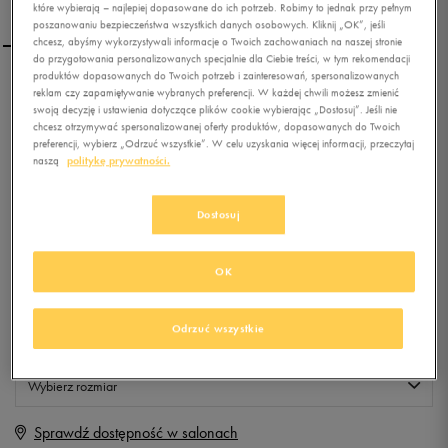
które wybierają – najlepiej dopasowane do ich potrzeb. Robimy to jednak przy pełnym
poszanowaniu bezpieczeństwa wszystkich danych osobowych. Kliknij „OK”, jeśli
chcesz, abyśmy wykorzystywali informacje o Twoich zachowaniach na naszej stronie
do przygotowania personalizowanych specjalnie dla Ciebie treści, w tym rekomendacji
produktów dopasowanych do Twoich potrzeb i zainteresowań, spersonalizowanych
LOTTO KURTKA BASSA
reklam czy zapamiętywanie wybranych preferencji. W każdej chwili możesz zmienić
swoją decyzję i ustawienia dotyczące plików cookie wybierając „Dostosuj”. Jeśli nie
chcesz otrzymywać spersonalizowanej oferty produktów, dopasowanych do Twoich
preferencji, wybierz „Odrzuć wszystkie”. W celu uzyskania więcej informacji, przeczytaj
0.0
(
0
)
naszą
politykę prywatności.
0
zł
z Vat
Dostosuj
+ 0 PKT W
KLUBIE 50 STYLE
OK
Produkt niedostępny
Odrzuć wszystkie
Jeśli artykuł będzie ponownie dostępny, otrzymasz od nas powiadomienie.
Wybierz rozmiar
Sprawdź dostępność w salonach
XS
Powiadom o dostępności