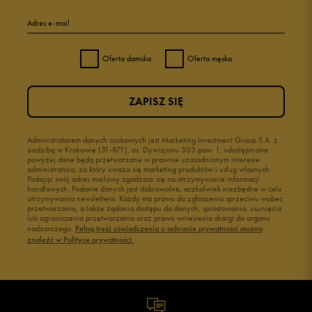
Adres e-mail
Oferta damska
Oferta męska
ZAPISZ SIĘ
Administratorem danych osobowych jest Marketing Investment Group S.A. z
siedzibą w Krakowie (31-871), os. Dywizjonu 303 paw. 1, udostępnione
powyżej dane będą przetwarzane w prawnie uzasadnionym interesie
administratora, za który uważa się marketing produktów i usług własnych.
Podając swój adres mailowy zgadzasz się na otrzymywanie informacji
handlowych. Podanie danych jest dobrowolne, aczkolwiek niezbędne w celu
otrzymywania newslettera. Każdy ma prawo do zgłoszenia sprzeciwu wobec
przetwarzania, a także żądania dostępu do danych, sprostowania, usunięcia
lub ograniczenia przetwarzania oraz prawo wniesienia skargi do organu
nadzorczego.
Pełną treść oświadczenia o ochronie prywatności można
znaleźć w Polityce prywatności.