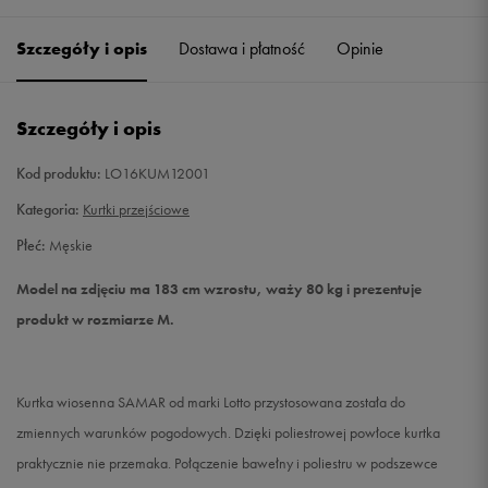
Szczegóły i opis
Dostawa i płatność
Opinie
L
Powiadom o dostępności
XL
Powiadom o dostępności
Szczegóły i opis
XXL
Powiadom o dostępności
Kod produktu:
LO16KUM12001
Kategoria:
Kurtki przejściowe
Płeć:
Męskie
Model na zdjęciu ma 183 cm wzrostu, waży 80 kg i prezentuje
produkt w rozmiarze M.
Kurtka wiosenna SAMAR od marki Lotto przystosowana została do
zmiennych warunków pogodowych. Dzięki poliestrowej powłoce kurtka
praktycznie nie przemaka. Połączenie bawełny i poliestru w podszewce