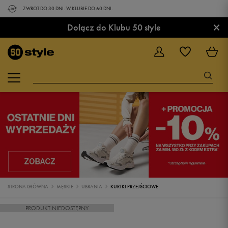
ZWROT DO 30 DNI. W KLUBIE DO 60 DNI.
×
Dołącz do Klubu 50 style
STRONA GŁÓWNA
MĘSKIE
UBRANIA
KURTKI PRZEJŚCIOWE
PRODUKT NIEDOSTĘPNY