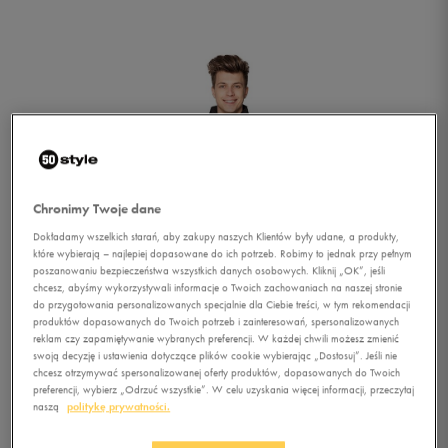
Chronimy Twoje dane
Dokładamy wszelkich starań, aby zakupy naszych Klientów były udane, a produkty,
które wybierają – najlepiej dopasowane do ich potrzeb. Robimy to jednak przy pełnym
poszanowaniu bezpieczeństwa wszystkich danych osobowych. Kliknij „OK”, jeśli
chcesz, abyśmy wykorzystywali informacje o Twoich zachowaniach na naszej stronie
do przygotowania personalizowanych specjalnie dla Ciebie treści, w tym rekomendacji
produktów dopasowanych do Twoich potrzeb i zainteresowań, spersonalizowanych
reklam czy zapamiętywanie wybranych preferencji. W każdej chwili możesz zmienić
swoją decyzję i ustawienia dotyczące plików cookie wybierając „Dostosuj”. Jeśli nie
chcesz otrzymywać spersonalizowanej oferty produktów, dopasowanych do Twoich
1/4
preferencji, wybierz „Odrzuć wszystkie”. W celu uzyskania więcej informacji, przeczytaj
naszą
politykę prywatności.