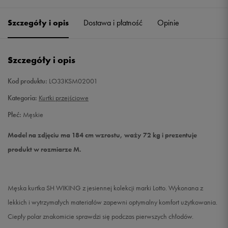
Szczegóły i opis
Dostawa i płatność
Opinie
M
Powiadom o dostępności
L
Powiadom o dostępności
Szczegóły i opis
XL
Powiadom o dostępności
Kod produktu:
LO33KSM02001
Kategoria:
Kurtki przejściowe
XXL
Powiadom o dostępności
Płeć:
Męskie
Model na zdjęciu ma 184 cm wzrostu, waży 72 kg i prezentuje
produkt w rozmiarze M.
Męska kurtka SH WIKING z jesiennej kolekcji marki Lotto. Wykonana z
lekkich i wytrzymałych materiałów zapewni optymalny komfort użytkowania.
Ciepły polar znakomicie sprawdzi się podczas pierwszych chłodów.