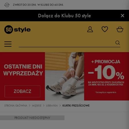
ZWROT DO 30 DNI. W KLUBIE DO 60 DNI.
×
Dołącz do Klubu 50 style
STRONA GŁÓWNA
MĘSKIE
UBRANIA
KURTKI PRZEJŚCIOWE
PRODUKT NIEDOSTĘPNY