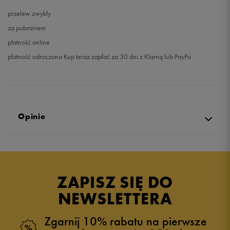
przelew zwykły
za pobraniem
płatność online
płatność odroczona Kup teraz zapłać za 30 dni z Klarną lub PayPo
Opinie
Produkt nie posiada recenzji
ZAPISZ SIĘ DO
NEWSLETTERA
Zgarnij 10% rabatu na pierwsze