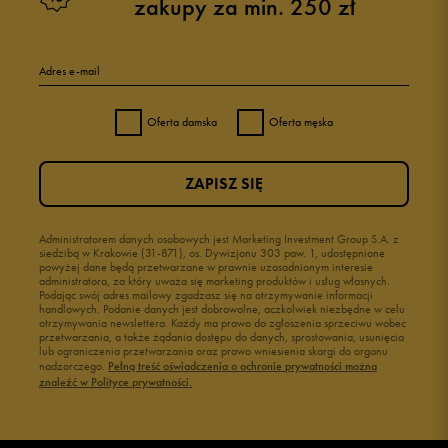
zakupy za min. 250 zł
Adres e-mail
Oferta damska
Oferta męska
ZAPISZ SIĘ
Administratorem danych osobowych jest Marketing Investment Group S.A. z
siedzibą w Krakowie (31-871), os. Dywizjonu 303 paw. 1, udostępnione
powyżej dane będą przetwarzane w prawnie uzasadnionym interesie
administratora, za który uważa się marketing produktów i usług własnych.
Podając swój adres mailowy zgadzasz się na otrzymywanie informacji
handlowych. Podanie danych jest dobrowolne, aczkolwiek niezbędne w celu
otrzymywania newslettera. Każdy ma prawo do zgłoszenia sprzeciwu wobec
przetwarzania, a także żądania dostępu do danych, sprostowania, usunięcia
lub ograniczenia przetwarzania oraz prawo wniesienia skargi do organu
nadzorczego.
Pełną treść oświadczenia o ochronie prywatności można
znaleźć w Polityce prywatności.