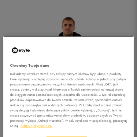
Chronimy Twoje dane
Dokładamy wszelkich starań, aby zakupy naszych Klientów były udane, a produkty,
które wybierają – najlepiej dopasowane do ich potrzeb. Robimy to jednak przy pełnym
poszanowaniu bezpieczeństwa wszystkich danych osobowych. Kliknij „OK”, jeśli
chcesz, abyśmy wykorzystywali informacje o Twoich zachowaniach na naszej stronie
do przygotowania personalizowanych specjalnie dla Ciebie treści, w tym rekomendacji
produktów dopasowanych do Twoich potrzeb i zainteresowań, spersonalizowanych
reklam czy zapamiętywanie wybranych preferencji. W każdej chwili możesz zmienić
swoją decyzję i ustawienia dotyczące plików cookie wybierając „Dostosuj”. Jeśli nie
chcesz otrzymywać spersonalizowanej oferty produktów, dopasowanych do Twoich
1/4
preferencji, wybierz „Odrzuć wszystkie”. W celu uzyskania więcej informacji, przeczytaj
naszą
politykę prywatności.