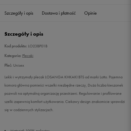
Szczegóły i opis
Dostawa i płatność
Opinie
ONE SIZE
Powiadom o dostępności
Szczegóły i opis
Kod produktu:
LO23BP01B
Kategoria:
Plecaki
Płeć:
Unisex
Lekki i wytrzymały plecak LOSANGA KHKAKI BTS od marki Lotto. Pojemna
komora główna pomieści wszelki niezbędne rzeczy, Duża liczba kieszonek
pozwoli na optymalną organizację przestrzeni. Regulowanie i profilowane
szelki zapewnią komfort użytkowania. Ciekawy design znakomicie sprawdzi
się w codziennych stylizacjach.
Materiał: 100% poliester