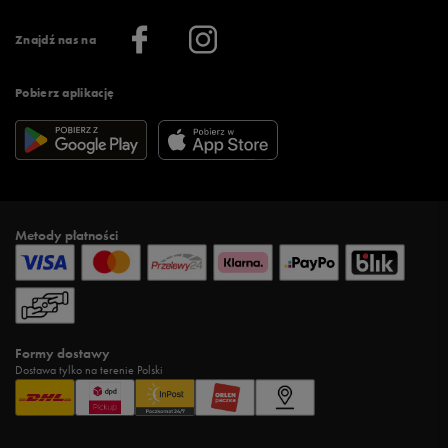
Informacje o firmie
Więcej regulaminów >
Znajdź nas na
Pobierz aplikację
Metody płatności
Formy dostawy
Dostawa tylko na terenie Polski