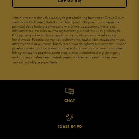
ZAPISZ SIĘ
Administratorem danych osobowych jest Marketing Investment Group S.A. z
siedzibą w Krakowie (31-871), os. Dywizjonu 303 paw. 1, udostępnione
powyżej dane będą przetwarzane w prawnie uzasadnionym interesie
administratora, za który uważa się marketing produktów i usług własnych.
Podając swój adres mailowy zgadzasz się na otrzymywanie informacji
handlowych. Podanie danych jest dobrowolne, aczkolwiek niezbędne w celu
otrzymywania newslettera. Każdy ma prawo do zgłoszenia sprzeciwu wobec
przetwarzania, a także żądania dostępu do danych, sprostowania, usunięcia
lub ograniczenia przetwarzania oraz prawo wniesienia skargi do organu
nadzorczego.
Pełną treść oświadczenia o ochronie prywatności można
znaleźć w Polityce prywatności.
CHAT
12 681 84 90