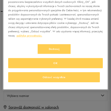
poszanowaniu bezpieczeństwa wszystkich danych osobowych. Kliknij „OK”, jeśli
chcesz, abyśmy wykorzystywali informacje o Twoich zachowaniach na naszej stronie
do przygotowania personalizowanych specjalnie dla Ciebie treści, w tym rekomendacji
produktów dopasowanych do Twoich potrzeb i zainteresowań, spersonalizowanych
reklam czy zapamiętywanie wybranych preferencji. W każdej chwili możesz zmienić
LOTTO PLECAK LOSANGA
swoją decyzję i ustawienia dotyczące plików cookie wybierając „Dostosuj”. Jeśli nie
chcesz otrzymywać spersonalizowanej oferty produktów, dopasowanych do Twoich
KHKAKI BTS
preferencji, wybierz „Odrzuć wszystkie”. W celu uzyskania więcej informacji, przeczytaj
naszą
politykę prywatności.
0.0
(
0
)
9,99
zł
z Vat
Dostosuj
+ 50 PKT W
KLUBIE 50 STYLE
OK
Produkt niedostępny
Odrzuć wszystkie
Jeśli artykuł będzie ponownie dostępny, otrzymasz od nas powiadomienie.
Wybierz rozmiar
Sprawdź dostępność w salonach
BR
Powiadom o dostępności