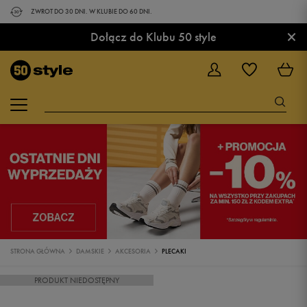
ZWROT DO 30 DNI. W KLUBIE DO 60 DNI.
×
Dołącz do Klubu 50 style
STRONA GŁÓWNA
DAMSKIE
AKCESORIA
PLECAKI
PRODUKT NIEDOSTĘPNY