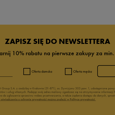
da recenzji
ZAPISZ SIĘ DO NEWSLETTERA
arnij 10% rabatu na pierwsze zakupy za min.
Oferta damska
Oferta męska
nt Group S.A. z siedzibą w Krakowie (31-871), os. Dywizjonu 303 paw. 1, udostępnione po
duktów i usług własnych. Podając swój adres mailowy zgadzasz się na otrzymywanie informacj
 do zgłoszenia sprzeciwu wobec przetwarzania, a także żądania dostępu do danych, sprost
ć oświadczenia o ochronie prywatności można znaleźć w Polityce prywatności.