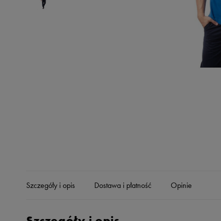
Skechers
Timberland
Umbro
Under Armour
Up8
U.S. Polo ASSN.
Vans
Szczegóły i opis
Dostawa i płatność
Opinie
Szczegóły i opis