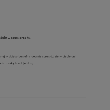
odukt w rozmiarze M.
j w dotyku bawełny idealnie sprawdzi się w ciepłe dni.
śla markę i dodaje klasy.