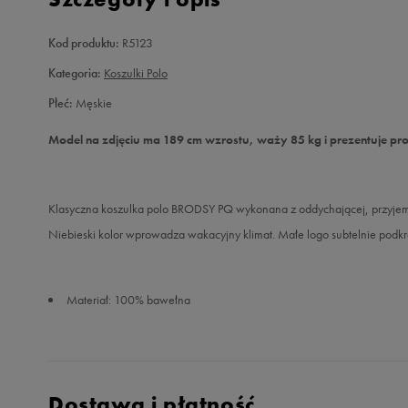
Kod produktu:
R5123
Kategoria:
Koszulki Polo
Płeć:
Męskie
Model na zdjęciu ma 189 cm wzrostu, waży 85 kg i prezentuje pr
Klasyczna koszulka polo BRODSY PQ wykonana z oddychającej, przyjemne
Niebieski kolor wprowadza wakacyjny klimat. Małe logo subtelnie podkre
Materiał: 100% bawełna
Dostawa i płatność