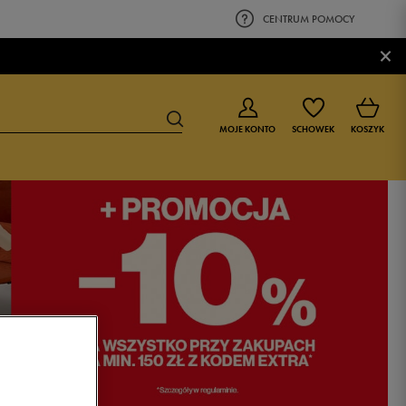
CENTRUM POMOCY
×
MOJE KONTO
SCHOWEK
KOSZYK
BUTY DLA CHŁOPCA
BUTY DLA DZIEWCZYNKI
0-4 lat
0-4 lat
4-8 lat
4-8 lat
9-16 lat
9-16 lat