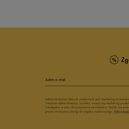
Produkt nie posia
Zg
Adres e-mail
Administratorem danych osobowych jest Marketing Investme
interesie administratora, za który uważa się marketing pro
niezbędne w celu otrzymywania newslettera. Każdy ma prawo
prawo wniesienia skargi do organu nadzorczego.
Pełną treś