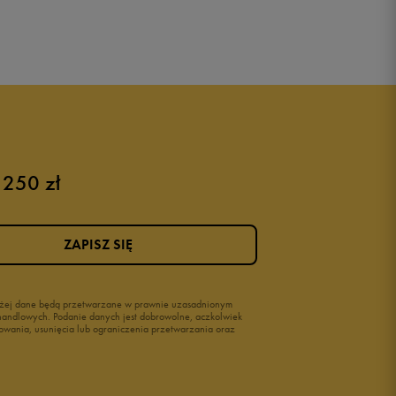
 250 zł
ZAPISZ SIĘ
wyżej dane będą przetwarzane w prawnie uzasadnionym
i handlowych. Podanie danych jest dobrowolne, aczkolwiek
owania, usunięcia lub ograniczenia przetwarzania oraz