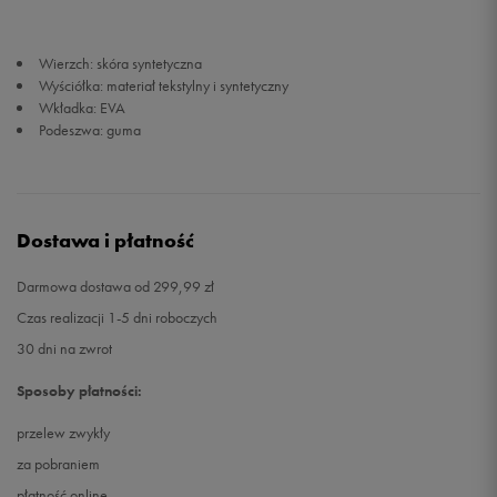
46,5
29,7 cm
Powiadom o dostępności
Wierzch: skóra syntetyczna
Wyściółka: materiał tekstylny i syntetyczny
Wkładka: EVA
Podeszwa: guma
Dostawa i płatność
Darmowa dostawa od 299,99 zł
Czas realizacji 1-5 dni roboczych
30 dni na zwrot
Sposoby płatności:
przelew zwykły
za pobraniem
płatność online