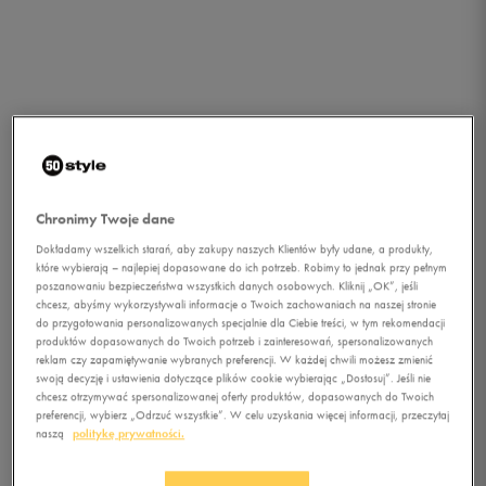
Chronimy Twoje dane
Dokładamy wszelkich starań, aby zakupy naszych Klientów były udane, a produkty,
które wybierają – najlepiej dopasowane do ich potrzeb. Robimy to jednak przy pełnym
poszanowaniu bezpieczeństwa wszystkich danych osobowych. Kliknij „OK”, jeśli
chcesz, abyśmy wykorzystywali informacje o Twoich zachowaniach na naszej stronie
do przygotowania personalizowanych specjalnie dla Ciebie treści, w tym rekomendacji
produktów dopasowanych do Twoich potrzeb i zainteresowań, spersonalizowanych
reklam czy zapamiętywanie wybranych preferencji. W każdej chwili możesz zmienić
swoją decyzję i ustawienia dotyczące plików cookie wybierając „Dostosuj”. Jeśli nie
chcesz otrzymywać spersonalizowanej oferty produktów, dopasowanych do Twoich
1/2
preferencji, wybierz „Odrzuć wszystkie”. W celu uzyskania więcej informacji, przeczytaj
naszą
politykę prywatności.