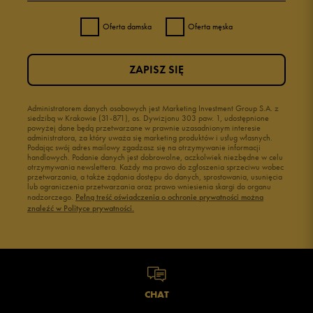
Oferta damska
Oferta męska
ZAPISZ SIĘ
Administratorem danych osobowych jest Marketing Investment Group S.A. z
siedzibą w Krakowie (31-871), os. Dywizjonu 303 paw. 1, udostępnione
powyżej dane będą przetwarzane w prawnie uzasadnionym interesie
administratora, za który uważa się marketing produktów i usług własnych.
Podając swój adres mailowy zgadzasz się na otrzymywanie informacji
handlowych. Podanie danych jest dobrowolne, aczkolwiek niezbędne w celu
otrzymywania newslettera. Każdy ma prawo do zgłoszenia sprzeciwu wobec
przetwarzania, a także żądania dostępu do danych, sprostowania, usunięcia
lub ograniczenia przetwarzania oraz prawo wniesienia skargi do organu
nadzorczego.
Pełną treść oświadczenia o ochronie prywatności można
znaleźć w Polityce prywatności.
CHAT