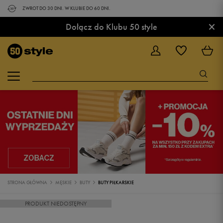
ZWROT DO 30 DNI. W KLUBIE DO 60 DNI.
×
Dołącz do Klubu 50 style
STRONA GŁÓWNA
MĘSKIE
BUTY
BUTY PIŁKARSKIE
PRODUKT NIEDOSTĘPNY