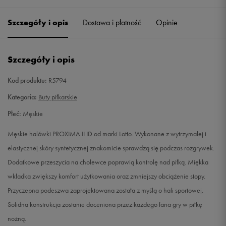
40
25,5 cm
Powiadom o dostępności
Szczegóły i opis
Dostawa i płatność
Opinie
41
26 cm
Powiadom o dostępności
Szczegóły i opis
42
26,7 cm
Powiadom o dostępności
Kod produktu:
R5794
42,5
27 cm
Powiadom o dostępności
Kategoria:
Buty piłkarskie
Płeć:
Męskie
43
27,3 cm
Powiadom o dostępności
Męskie halówki PROXIMA II ID od marki Lotto. Wykonane z wytrzymałej i
44
28 cm
Powiadom o dostępności
elastycznej skóry syntetycznej znakomicie sprawdzą się podczas rozgrywek.
Dodatkowe przeszycia na cholewce poprawią kontrolę nad piłką. Miękka
44,5
28,3 cm
Powiadom o dostępności
wkładka zwiększy komfort użytkowania oraz zmniejszy obciążenie stopy.
Przyczepna podeszwa zaprojektowana została z myślą o hali sportowej.
44,5
29 cm
Powiadom o dostępności
Solidna konstrukcja zostanie doceniona przez każdego fana gry w piłkę
nożną.
45
28,7 cm
Powiadom o dostępności