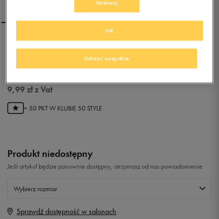
Dostosuj
OK
LOTTO PROXIMA II ID
Odrzuć wszystkie
0.0
(
0
)
9,99
zł
z Vat
+ 50 PKT W
KLUBIE 50 STYLE
Produkt niedostępny
Jeśli artykuł będzie ponownie dostępny, otrzymasz od nas powiadomienie.
Wybierz rozmiar
Sprawdź dostępność w salonach
Rozmiary EU
Rozmiary US