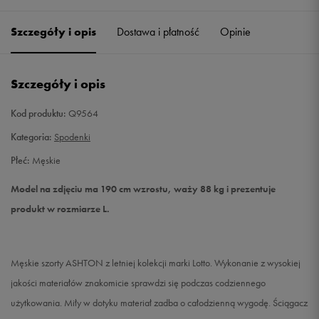
Szczegóły i opis
Dostawa i płatność
Opinie
M
Powiadom o dostępności
L
Powiadom o dostępności
Szczegóły i opis
XL
Powiadom o dostępności
Kod produktu:
Q9564
Kategoria:
Spodenki
XXL
Powiadom o dostępności
Płeć:
Męskie
Model na zdjęciu ma 190 cm wzrostu, waży 88 kg i prezentuje
produkt w rozmiarze L.
Męskie szorty ASHTON z letniej kolekcji marki Lotto. Wykonanie z wysokiej
jakości materiałów znakomicie sprawdzi się podczas codziennego
użytkowania. Miły w dotyku materiał zadba o całodzienną wygodę. Ściągacz