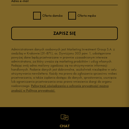
Adres e-mail
Oferta damska
Oferta męska
ZAPISZ SIĘ
Administratorem danych osobowych jest Marketing Investment Group S.A. z
siedzibą w Krakowie (31-871), os. Dywizjonu 303 paw. 1, udostępnione
powyżej dane będą przetwarzane w prawnie uzasadnionym interesie
administratora, za który uważa się marketing produktów i usług własnych.
Podając swój adres mailowy zgadzasz się na otrzymywanie informacji
handlowych. Podanie danych jest dobrowolne, aczkolwiek niezbędne w celu
otrzymywania newslettera. Każdy ma prawo do zgłoszenia sprzeciwu wobec
przetwarzania, a także żądania dostępu do danych, sprostowania, usunięcia
lub ograniczenia przetwarzania oraz prawo wniesienia skargi do organu
nadzorczego.
Pełną treść oświadczenia o ochronie prywatności można
znaleźć w Polityce prywatności.
CHAT