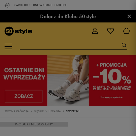
ZWROT DO 30 DNI. W KLUBIE DO 60 DNI.
×
Dołącz do Klubu 50 style
STRONA GŁÓWNA
MĘSKIE
UBRANIA
SPODENKI
PRODUKT NIEDOSTĘPNY