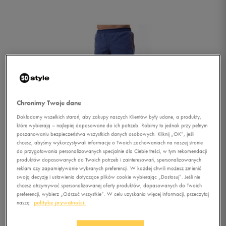
Chronimy Twoje dane
Dokładamy wszelkich starań, aby zakupy naszych Klientów były udane, a produkty,
które wybierają – najlepiej dopasowane do ich potrzeb. Robimy to jednak przy pełnym
poszanowaniu bezpieczeństwa wszystkich danych osobowych. Kliknij „OK”, jeśli
chcesz, abyśmy wykorzystywali informacje o Twoich zachowaniach na naszej stronie
do przygotowania personalizowanych specjalnie dla Ciebie treści, w tym rekomendacji
produktów dopasowanych do Twoich potrzeb i zainteresowań, spersonalizowanych
reklam czy zapamiętywanie wybranych preferencji. W każdej chwili możesz zmienić
swoją decyzję i ustawienia dotyczące plików cookie wybierając „Dostosuj”. Jeśli nie
chcesz otrzymywać spersonalizowanej oferty produktów, dopasowanych do Twoich
1/2
preferencji, wybierz „Odrzuć wszystkie”. W celu uzyskania więcej informacji, przeczytaj
naszą
politykę prywatności.