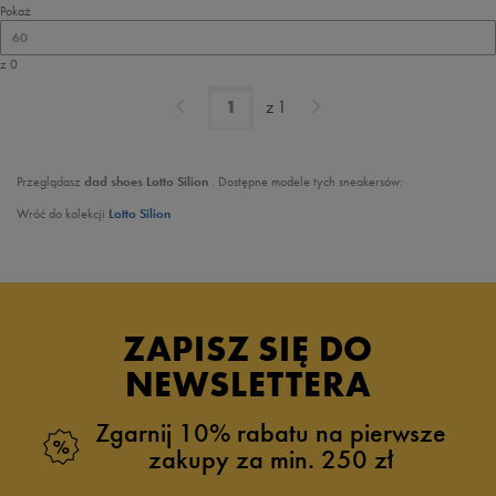
Pokaż
60
z 0
z
1
Przeglądasz
dad shoes Lotto Silion
. Dostępne modele tych sneakersów:
Wróć do kolekcji
Lotto Silion
ZAPISZ SIĘ DO
NEWSLETTERA
Zgarnij 10% rabatu na pierwsze
zakupy za min. 250 zł