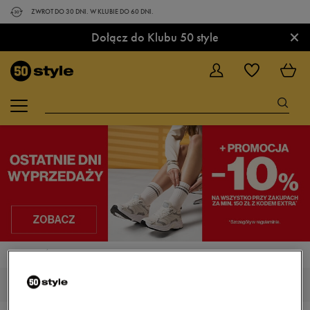
ZWROT DO 30 DNI. W KLUBIE DO 60 DNI.
×
Dołącz do Klubu 50 style
STRONA GŁÓWNA
LOTTO SILION
LOTTO SILION