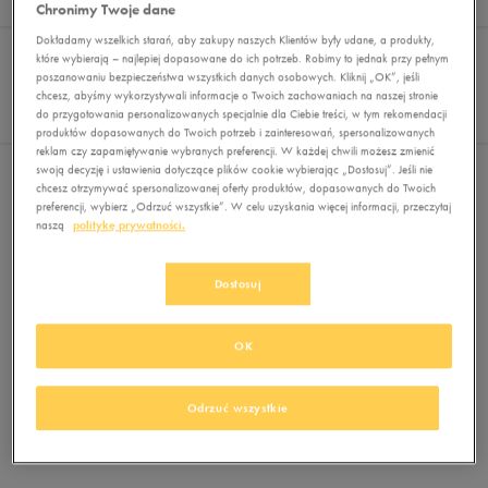
Wyników
0
Chronimy Twoje dane
Dokładamy wszelkich starań, aby zakupy naszych Klientów były udane, a produkty,
Sortuj:
FILTRUJ
REKOMENDOWANE
które wybierają – najlepiej dopasowane do ich potrzeb. Robimy to jednak przy pełnym
Pokaż
poszanowaniu bezpieczeństwa wszystkich danych osobowych. Kliknij „OK”, jeśli
chcesz, abyśmy wykorzystywali informacje o Twoich zachowaniach na naszej stronie
60
do przygotowania personalizowanych specjalnie dla Ciebie treści, w tym rekomendacji
z 0
produktów dopasowanych do Twoich potrzeb i zainteresowań, spersonalizowanych
reklam czy zapamiętywanie wybranych preferencji. W każdej chwili możesz zmienić
swoją decyzję i ustawienia dotyczące plików cookie wybierając „Dostosuj”. Jeśli nie
Nie wybrano filtrów
chcesz otrzymywać spersonalizowanej oferty produktów, dopasowanych do Twoich
preferencji, wybierz „Odrzuć wszystkie”. W celu uzyskania więcej informacji, przeczytaj
naszą
politykę prywatności.
Dostosuj
OK
Brak produktów do wyświetlenia
Zmień kryteria wyszukiwania lub
Odrzuć wszystkie
usuń wybrane filtry