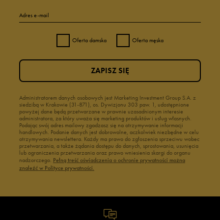
Adres e-mail
Oferta damska
Oferta męska
ZAPISZ SIĘ
Administratorem danych osobowych jest Marketing Investment Group S.A. z
siedzibą w Krakowie (31-871), os. Dywizjonu 303 paw. 1, udostępnione
powyżej dane będą przetwarzane w prawnie uzasadnionym interesie
administratora, za który uważa się marketing produktów i usług własnych.
Podając swój adres mailowy zgadzasz się na otrzymywanie informacji
handlowych. Podanie danych jest dobrowolne, aczkolwiek niezbędne w celu
otrzymywania newslettera. Każdy ma prawo do zgłoszenia sprzeciwu wobec
przetwarzania, a także żądania dostępu do danych, sprostowania, usunięcia
lub ograniczenia przetwarzania oraz prawo wniesienia skargi do organu
nadzorczego.
Pełną treść oświadczenia o ochronie prywatności można
znaleźć w Polityce prywatności.