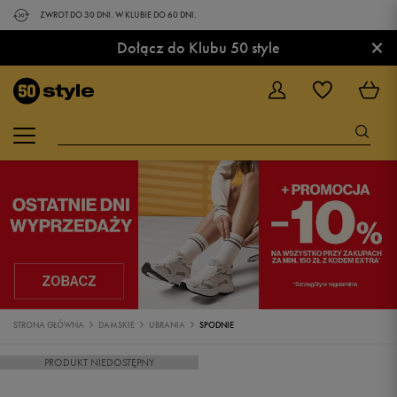
ZWROT DO 30 DNI. W KLUBIE DO 60 DNI.
×
Dołącz do Klubu 50 style
STRONA GŁÓWNA
DAMSKIE
UBRANIA
SPODNIE
PRODUKT NIEDOSTĘPNY