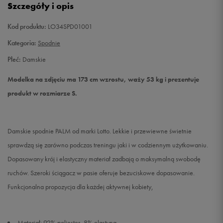
Szczegóły i opis
M
Powiadom o dostępności
Kod produktu:
LO34SPD01001
Kategoria:
Spodnie
L
Powiadom o dostępności
Płeć:
Damskie
Modelka na zdjęciu ma 173 cm wzrostu, waży 53 kg i prezentuje
produkt w rozmiarze S.
Damskie spodnie PALM od marki Lotto. Lekkie i przewiewne świetnie
sprawdzą się zarówno podczas treningu jaki i w codziennym użytkowaniu.
Dopasowany krój i elastyczny materiał zadbają o maksymalną swobodę
ruchów. Szeroki ściągacz w pasie oferuje bezuciskowe dopasowanie.
Funkcjonalna propozycja dla każdej aktywnej kobiety,
Materiał: 92% poliester, 8% elastyna