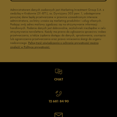
Administratorem danych osobowych jest Marketing Investment Group S.A. z
siedzibą w Krakowie (31-871), os. Dywizjonu 303 paw. 1, udostępnione
powyżej dane będą przetwarzane w prawnie uzasadnionym interesie
administratora, za który uważa się marketing produktów i usług własnych.
Podając swój adres mailowy zgadzasz się na otrzymywanie informacji
handlowych. Podanie danych jest dobrowolne, aczkolwiek niezbędne w celu
otrzymywania newslettera. Każdy ma prawo do zgłoszenia sprzeciwu wobec
przetwarzania, a także żądania dostępu do danych, sprostowania, usunięcia
lub ograniczenia przetwarzania oraz prawo wniesienia skargi do organu
nadzorczego.
Pełną treść oświadczenia o ochronie prywatności można
znaleźć w Polityce prywatności.
CHAT
12 681 84 90