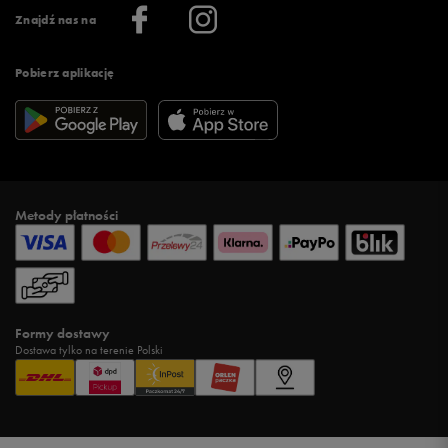
Informacje o firmie
Więcej regulaminów >
Znajdź nas na
Pobierz aplikację
Metody płatności
Formy dostawy
Dostawa tylko na terenie Polski