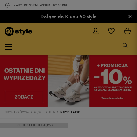
ZWROT DO 30 DNI. W KLUBIE DO 60 DNI.
×
Dołącz do Klubu 50 style
STRONA GŁÓWNA
MĘSKIE
BUTY
BUTY PIŁKARSKIE
PRODUKT NIEDOSTĘPNY