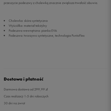
przeszycie podeszwy z cholewką znacznie zwiększa trwałość obuwia.
45
28,7 cm
Powiadom o dostępności
Cholewka: skóra syntetyczna
46
29,3 cm
Powiadom o dostępności
Wyściółka: materiał tekstylny
Podeszwa wewnętrzna: pianka EVA
Podeszwa: tworzywo syntetyczne, technologia PuntoFlex
46,5
29,7 cm
Powiadom o dostępności
Dostawa i płatność
Darmowa dostawa od 299,99 zł
Czas realizacji 1-5 dni roboczych
30 dni na zwrot