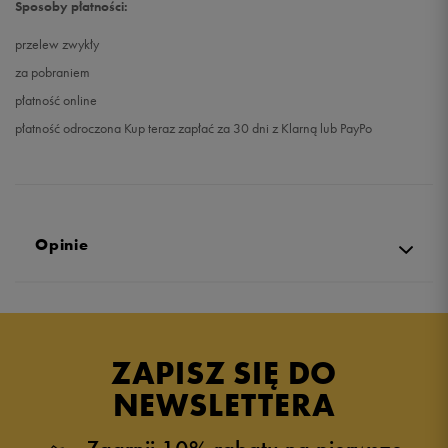
Sposoby płatności:
przelew zwykły
za pobraniem
płatność online
płatność odroczona Kup teraz zapłać za 30 dni z Klarną lub PayPo
Opinie
Produkt nie posiada recenzji
ZAPISZ SIĘ DO
NEWSLETTERA