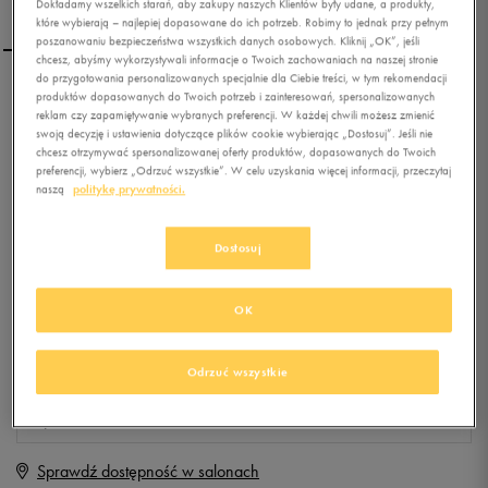
Dokładamy wszelkich starań, aby zakupy naszych Klientów były udane, a produkty,
które wybierają – najlepiej dopasowane do ich potrzeb. Robimy to jednak przy pełnym
poszanowaniu bezpieczeństwa wszystkich danych osobowych. Kliknij „OK”, jeśli
chcesz, abyśmy wykorzystywali informacje o Twoich zachowaniach na naszej stronie
do przygotowania personalizowanych specjalnie dla Ciebie treści, w tym rekomendacji
LOTTO STADIO POTENZA
produktów dopasowanych do Twoich potrzeb i zainteresowań, spersonalizowanych
reklam czy zapamiętywanie wybranych preferencji. W każdej chwili możesz zmienić
III 700ID
swoją decyzję i ustawienia dotyczące plików cookie wybierając „Dostosuj”. Jeśli nie
chcesz otrzymywać spersonalizowanej oferty produktów, dopasowanych do Twoich
preferencji, wybierz „Odrzuć wszystkie”. W celu uzyskania więcej informacji, przeczytaj
0.0
(
0
)
naszą
politykę prywatności.
0
zł
z Vat
+ 0 PKT W
KLUBIE 50 STYLE
Dostosuj
OK
Produkt niedostępny
Jeśli artykuł będzie ponownie dostępny, otrzymasz od nas powiadomienie.
Odrzuć wszystkie
Wybierz rozmiar
Sprawdź dostępność w salonach
Rozmiary EU
Rozmiary US