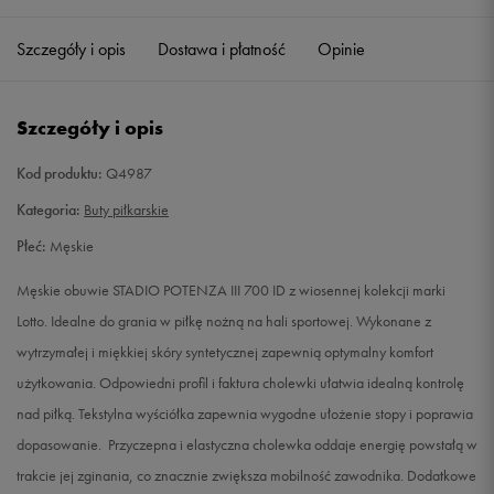
39
25,2 cm
Powiadom o dostępności
Szczegóły i opis
Dostawa i płatność
Opinie
40
25,5 cm
Powiadom o dostępności
Szczegóły i opis
41
26 cm
Powiadom o dostępności
Kod produktu:
Q4987
42
26,7 cm
Powiadom o dostępności
Kategoria:
Buty piłkarskie
Płeć:
Męskie
42,5
27 cm
Powiadom o dostępności
Męskie obuwie STADIO POTENZA III 700 ID z wiosennej kolekcji marki
43
27,3 cm
Powiadom o dostępności
Lotto. Idealne do grania w piłkę nożną na hali sportowej. Wykonane z
wytrzymałej i miękkiej skóry syntetycznej zapewnią optymalny komfort
44
28 cm
Powiadom o dostępności
użytkowania. Odpowiedni profil i faktura cholewki ułatwia idealną kontrolę
nad piłką. Tekstylna wyściółka zapewnia wygodne ułożenie stopy i poprawia
44,5
28,3 cm
Powiadom o dostępności
dopasowanie. Przyczepna i elastyczna cholewka oddaje energię powstałą w
trakcie jej zginania, co znacznie zwiększa mobilność zawodnika. Dodatkowe
44,5
29 cm
Powiadom o dostępności