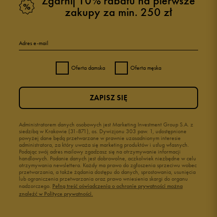
Zgarnij 10% rabatu na pierwsze
zakupy za min. 250 zł
Adres e-mail
Oferta damska
Oferta męska
ZAPISZ SIĘ
Administratorem danych osobowych jest Marketing Investment Group S.A. z
siedzibą w Krakowie (31-871), os. Dywizjonu 303 paw. 1, udostępnione
powyżej dane będą przetwarzane w prawnie uzasadnionym interesie
administratora, za który uważa się marketing produktów i usług własnych.
Podając swój adres mailowy zgadzasz się na otrzymywanie informacji
handlowych. Podanie danych jest dobrowolne, aczkolwiek niezbędne w celu
otrzymywania newslettera. Każdy ma prawo do zgłoszenia sprzeciwu wobec
przetwarzania, a także żądania dostępu do danych, sprostowania, usunięcia
lub ograniczenia przetwarzania oraz prawo wniesienia skargi do organu
nadzorczego.
Pełną treść oświadczenia o ochronie prywatności można
znaleźć w Polityce prywatności.