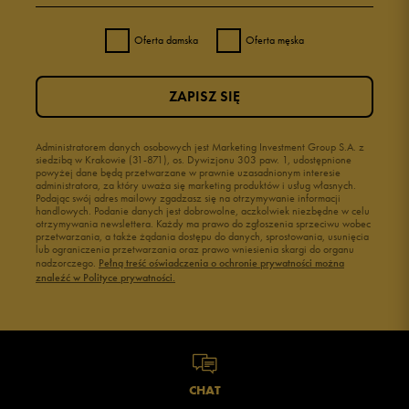
Oferta damska
Oferta męska
ZAPISZ SIĘ
Administratorem danych osobowych jest Marketing Investment Group S.A. z
siedzibą w Krakowie (31-871), os. Dywizjonu 303 paw. 1, udostępnione
powyżej dane będą przetwarzane w prawnie uzasadnionym interesie
administratora, za który uważa się marketing produktów i usług własnych.
Podając swój adres mailowy zgadzasz się na otrzymywanie informacji
handlowych. Podanie danych jest dobrowolne, aczkolwiek niezbędne w celu
otrzymywania newslettera. Każdy ma prawo do zgłoszenia sprzeciwu wobec
przetwarzania, a także żądania dostępu do danych, sprostowania, usunięcia
lub ograniczenia przetwarzania oraz prawo wniesienia skargi do organu
nadzorczego.
Pełną treść oświadczenia o ochronie prywatności można
znaleźć w Polityce prywatności.
CHAT