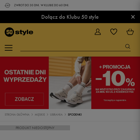
ZWROT DO 30 DNI. W KLUBIE DO 60 DNI.
×
Dołącz do Klubu 50 style
STRONA GŁÓWNA
MĘSKIE
UBRANIA
SPODENKI
PRODUKT NIEDOSTĘPNY