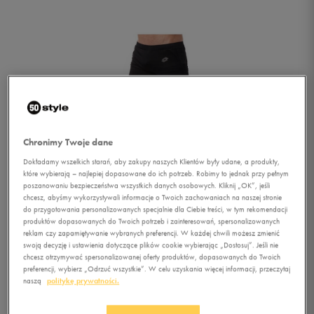
Chronimy Twoje dane
Dokładamy wszelkich starań, aby zakupy naszych Klientów były udane, a produkty,
które wybierają – najlepiej dopasowane do ich potrzeb. Robimy to jednak przy pełnym
poszanowaniu bezpieczeństwa wszystkich danych osobowych. Kliknij „OK”, jeśli
chcesz, abyśmy wykorzystywali informacje o Twoich zachowaniach na naszej stronie
do przygotowania personalizowanych specjalnie dla Ciebie treści, w tym rekomendacji
produktów dopasowanych do Twoich potrzeb i zainteresowań, spersonalizowanych
reklam czy zapamiętywanie wybranych preferencji. W każdej chwili możesz zmienić
swoją decyzję i ustawienia dotyczące plików cookie wybierając „Dostosuj”. Jeśli nie
chcesz otrzymywać spersonalizowanej oferty produktów, dopasowanych do Twoich
1/4
preferencji, wybierz „Odrzuć wszystkie”. W celu uzyskania więcej informacji, przeczytaj
naszą
politykę prywatności.