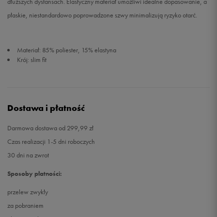
dłuższych dystansach. Elastyczny materiał umożliwi idealne dopasowanie, a
płaskie, niestandardowo poprowadzone szwy minimalizują ryzyko otarć.
Materiał: 85% poliester, 15% elastyna
Krój: slim fit
Dostawa i płatność
Darmowa dostawa od 299,99 zł
Czas realizacji 1-5 dni roboczych
30 dni na zwrot
Sposoby płatności:
przelew zwykły
za pobraniem