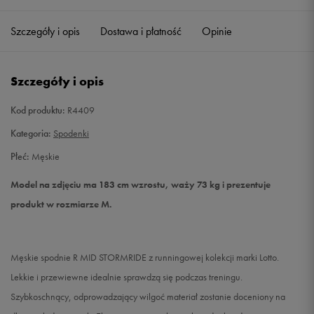
Szczegóły i opis
Dostawa i płatność
Opinie
L
Powiadom o dostępności
XL
Powiadom o dostępności
Szczegóły i opis
XXL
Powiadom o dostępności
Kod produktu:
R4409
Kategoria:
Spodenki
Płeć:
Męskie
Model na zdjęciu ma 183 cm wzrostu, waży 73 kg i prezentuje
produkt w rozmiarze M.
Męskie spodnie R MID STORMRIDE z runningowej kolekcji marki Lotto.
Lekkie i przewiewne idealnie sprawdzą się podczas treningu.
Szybkoschnący, odprowadzający wilgoć materiał zostanie doceniony na