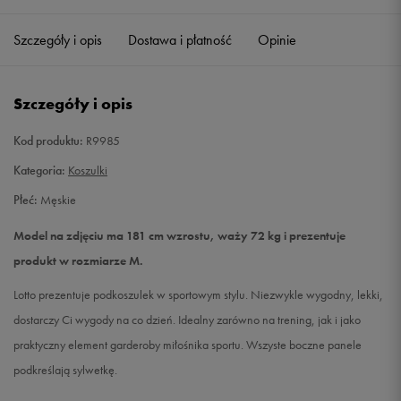
Szczegóły i opis
Dostawa i płatność
Opinie
L
Powiadom o dostępności
XL
Powiadom o dostępności
Szczegóły i opis
XXL
Powiadom o dostępności
Kod produktu:
R9985
Kategoria:
Koszulki
Płeć:
Męskie
Model na zdjęciu ma 181 cm wzrostu, waży 72 kg i prezentuje
produkt w rozmiarze M.
Lotto prezentuje podkoszulek w sportowym stylu. Niezwykle wygodny, lekki,
dostarczy Ci wygody na co dzień. Idealny zarówno na trening, jak i jako
praktyczny element garderoby miłośnika sportu. Wszyste boczne panele
podkreślają sylwetkę.