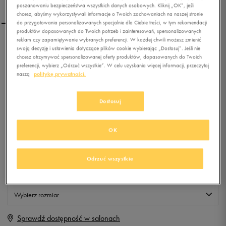
poszanowaniu bezpieczeństwa wszystkich danych osobowych. Kliknij „OK”, jeśli
chcesz, abyśmy wykorzystywali informacje o Twoich zachowaniach na naszej stronie
do przygotowania personalizowanych specjalnie dla Ciebie treści, w tym rekomendacji
produktów dopasowanych do Twoich potrzeb i zainteresowań, spersonalizowanych
reklam czy zapamiętywanie wybranych preferencji. W każdej chwili możesz zmienić
LOTTO T-SHIRT BRYAN II
swoją decyzję i ustawienia dotyczące plików cookie wybierając „Dostosuj”. Jeśli nie
TEE PL
chcesz otrzymywać spersonalizowanej oferty produktów, dopasowanych do Twoich
preferencji, wybierz „Odrzuć wszystkie”. W celu uzyskania więcej informacji, przeczytaj
naszą
politykę prywatności.
0.0
(
0
)
9,99
zł
z Vat
Dostosuj
+ 50 PKT W
KLUBIE 50 STYLE
OK
Produkt niedostępny
Odrzuć wszystkie
Jeśli artykuł będzie ponownie dostępny, otrzymasz od nas powiadomienie.
Wybierz rozmiar
Sprawdź dostępność w salonach
M
Powiadom o dostępności