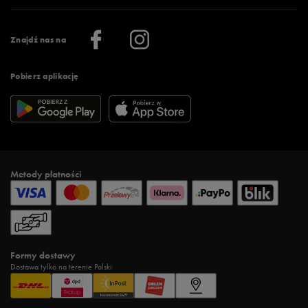
Praca
Regulamin aplikacji 50 style
Informacje o firmie
Więcej regulaminów >
Znajdź nas na
Pobierz aplikację
Metody płatności
Formy dostawy
Dostawa tylko na terenie Polski