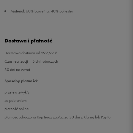
Materiał: 60% bawełna, 40% poliester
Dostawa i płatność
Darmowa dostawa od 299,99 zł
Czas realizacji 1-5 dni roboczych
30 dni na zwrot
Sposoby płatności:
przelew zwykły
za pobraniem
płatność online
płatność odroczona Kup teraz zapłać za 30 dni z Klarną lub PayPo