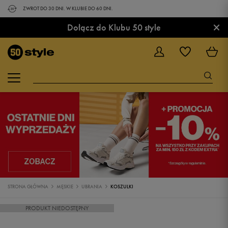
ZWROT DO 30 DNI. W KLUBIE DO 60 DNI.
×
Dołącz do Klubu 50 style
STRONA GŁÓWNA
MĘSKIE
UBRANIA
KOSZULKI
PRODUKT NIEDOSTĘPNY