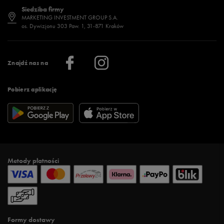
Dostępność
Jakie buty na siłownię wybrać?
Stylizacje męskie
Informacje o 50 style
Siedziba firmy
Jak wybrać buty na zimę?
Stylizacje damskie
Sklepy stacjonarne
MARKETING INVESTMENT GROUP S.A.
os. Dywizjonu 303 Paw. 1, 31-871 Kraków
Więcej >
Klub 50 style
Regulamin sklepu 50 style
Praca
Regulamin aplikacji 50 style
Informacje o firmie
Więcej regulaminów >
Znajdź nas na
Pobierz aplikację
Metody płatności
Formy dostawy