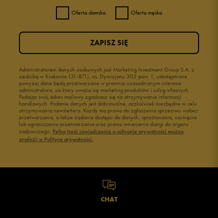
Oferta damska
Oferta męska
ZAPISZ SIĘ
Administratorem danych osobowych jest Marketing Investment Group S.A. z
siedzibą w Krakowie (31-871), os. Dywizjonu 303 paw. 1, udostępnione
powyżej dane będą przetwarzane w prawnie uzasadnionym interesie
administratora, za który uważa się marketing produktów i usług własnych.
Podając swój adres mailowy zgadzasz się na otrzymywanie informacji
handlowych. Podanie danych jest dobrowolne, aczkolwiek niezbędne w celu
otrzymywania newslettera. Każdy ma prawo do zgłoszenia sprzeciwu wobec
przetwarzania, a także żądania dostępu do danych, sprostowania, usunięcia
lub ograniczenia przetwarzania oraz prawo wniesienia skargi do organu
nadzorczego.
Pełną treść oświadczenia o ochronie prywatności można
znaleźć w Polityce prywatności.
CHAT