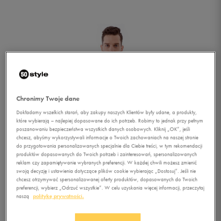
Chronimy Twoje dane
Dokładamy wszelkich starań, aby zakupy naszych Klientów były udane, a produkty,
które wybierają – najlepiej dopasowane do ich potrzeb. Robimy to jednak przy pełnym
poszanowaniu bezpieczeństwa wszystkich danych osobowych. Kliknij „OK”, jeśli
chcesz, abyśmy wykorzystywali informacje o Twoich zachowaniach na naszej stronie
do przygotowania personalizowanych specjalnie dla Ciebie treści, w tym rekomendacji
produktów dopasowanych do Twoich potrzeb i zainteresowań, spersonalizowanych
reklam czy zapamiętywanie wybranych preferencji. W każdej chwili możesz zmienić
swoją decyzję i ustawienia dotyczące plików cookie wybierając „Dostosuj”. Jeśli nie
chcesz otrzymywać spersonalizowanej oferty produktów, dopasowanych do Twoich
1/4
preferencji, wybierz „Odrzuć wszystkie”. W celu uzyskania więcej informacji, przeczytaj
naszą
politykę prywatności.