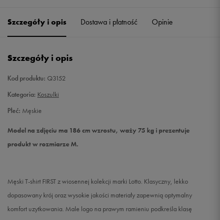
Szczegóły i opis
Dostawa i płatność
Opinie
S
Powiadom o dostępności
M
Powiadom o dostępności
Szczegóły i opis
L
Powiadom o dostępności
Kod produktu:
Q3152
Kategoria:
Koszulki
XL
Powiadom o dostępności
Płeć:
Męskie
XXL
Powiadom o dostępności
Model na zdjęciu ma 186 cm wzrostu, waży 75 kg i prezentuje
produkt w rozmiarze M.
XXXL
Powiadom o dostępności
Męski T-shirt FIRST z wiosennej kolekcji marki Lotto. Klasyczny, lekko
dopasowany krój oraz wysokie jakości materiały zapewnią optymalny
komfort uzytkowania. Male logo na prawym ramieniu podkreśla klasę