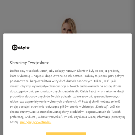
Chronimy Twoje dane
Dokładamy wszelkich starań, aby zakupy naszych Klientów były udane, a produkty,
które wybierają – najlepiej dopasowane do ich potrzeb. Robimy to jednak przy pełnym
poszanowaniu bezpieczeństwa wszystkich danych osobowych. Kliknij „OK”, jeśli
chcesz, abyśmy wykorzystywali informacje o Twoich zachowaniach na naszej stronie
do przygotowania personalizowanych specjalnie dla Ciebie treści, w tym rekomendacji
produktów dopasowanych do Twoich potrzeb i zainteresowań, spersonalizowanych
reklam czy zapamiętywanie wybranych preferencji. W każdej chwili możesz zmienić
swoją decyzję i ustawienia dotyczące plików cookie wybierając „Dostosuj”. Jeśli nie
chcesz otrzymywać spersonalizowanej oferty produktów, dopasowanych do Twoich
1/4
preferencji, wybierz „Odrzuć wszystkie”. W celu uzyskania więcej informacji, przeczytaj
naszą
politykę prywatności.