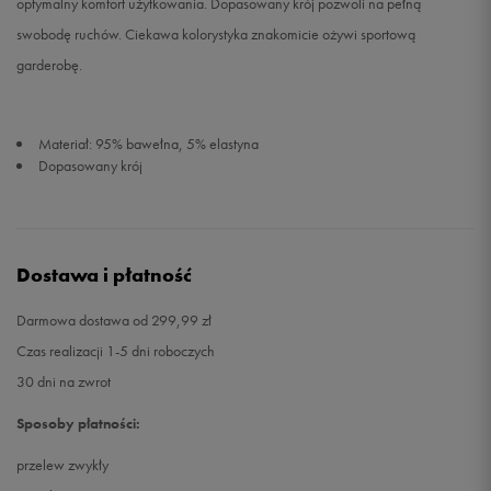
optymalny komfort użytkowania. Dopasowany krój pozwoli na pełną
swobodę ruchów. Ciekawa kolorystyka znakomicie ożywi sportową
garderobę.
Materiał: 95% bawełna, 5% elastyna
Dopasowany krój
Dostawa i płatność
Darmowa dostawa od 299,99 zł
Czas realizacji 1-5 dni roboczych
30 dni na zwrot
Sposoby płatności:
przelew zwykły