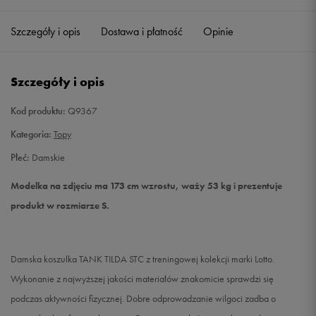
Szczegóły i opis
Dostawa i płatność
Opinie
S
Powiadom o dostępności
M
Powiadom o dostępności
Szczegóły i opis
L
Powiadom o dostępności
Kod produktu:
Q9367
Kategoria:
Topy
XL
Powiadom o dostępności
Płeć:
Damskie
Modelka na zdjęciu ma 173 cm wzrostu, waży 53 kg i prezentuje
produkt w rozmiarze S.
Damska koszulka TANK TILDA STC z treningowej kolekcji marki Lotto.
Wykonanie z najwyższej jakości materiałów znakomicie sprawdzi się
podczas aktywności fizycznej. Dobre odprowadzanie wilgoci zadba o