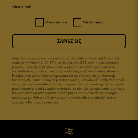
Adres e-mail
Oferta damska
Oferta męska
ZAPISZ SIĘ
Administratorem danych osobowych jest Marketing Investment Group S.A. z
siedzibą w Krakowie (31-871), os. Dywizjonu 303 paw. 1, udostępnione
powyżej dane będą przetwarzane w prawnie uzasadnionym interesie
administratora, za który uważa się marketing produktów i usług własnych.
Podając swój adres mailowy zgadzasz się na otrzymywanie informacji
handlowych. Podanie danych jest dobrowolne, aczkolwiek niezbędne w celu
otrzymywania newslettera. Każdy ma prawo do zgłoszenia sprzeciwu wobec
przetwarzania, a także żądania dostępu do danych, sprostowania, usunięcia
lub ograniczenia przetwarzania oraz prawo wniesienia skargi do organu
nadzorczego.
Pełną treść oświadczenia o ochronie prywatności można
znaleźć w Polityce prywatności.