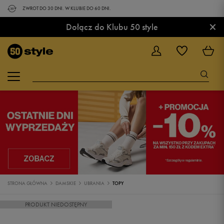
ZWROT DO 30 DNI. W KLUBIE DO 60 DNI.
×
Dołącz do Klubu 50 style
STRONA GŁÓWNA
DAMSKIE
UBRANIA
TOPY
PRODUKT NIEDOSTĘPNY